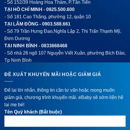
- Số 152/39 Hoàng Hoa Thám, P.Tân Tiến
TẠI HỒ CHÍ MINH -
0925.500.600
- Số 181 Cao Thắng, phường 12, quận 10
TẠI LÂM ĐỒNG -
0903.588.661
- Số 79 Trần Hưng Đạo,Nghĩa Lập 2, Thị Trấn Thạnh Mỹ,
Đơn Dương
TẠI NINH BÌNH -
0833668468
- Số nhà 26 ngõ 107 Nguyễn Viết Xuân, phường Bích Đào,
Tp Ninh Bình
ĐỀ XUẤT KHUYẾN MÃI HOẶC GIẢM GIÁ
Để lại lời nhắn, thông tin cần tư vấn hoặc mong muốn
giảm giá, chương trình khuyến mãi. eBaby sẽ sớm liện hệ
lại mẹ bé!
Tên Quý khách (Bắt buộc)