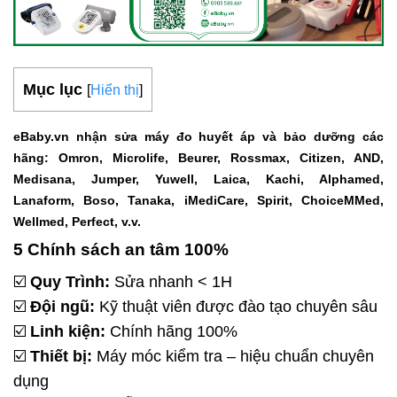
Mục lục
[
Hiển thị
]
eBaby.vn nhận sửa máy đo huyết áp và bảo dưỡng các
hãng: Omron, Microlife, Beurer, Rossmax, Citizen, AND,
Medisana, Jumper, Yuwell, Laica, Kachi, Alphamed,
Lanaform, Boso, Tanaka, iMediCare, Spirit, ChoiceMMed,
Wellmed, Perfect, v.v.
5 Chính sách an tâm 100%
☑️
Quy Trình:
Sửa nhanh < 1H
☑️
Đội ngũ:
Kỹ thuật viên được đào tạo chuyên sâu
☑️
Linh kiện:
Chính hãng 100%
☑️
Thiết bị:
Máy móc kiểm tra – hiệu chuẩn chuyên
dụng