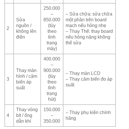
250.000
–
– Sửa chữa: sửa chữa
Sửa
850.000
một phần trên board
nguồn /
(tùy
mạch nếu hỏng nhẹ
2
không lên
theo
– Thay Thế: thay board
điện
tình
nếu hỏng nặng không
trạng
thể sửa
máy)
400.000
–
Thay màn
900.000
– Thay màn LCD
hình / cảm
(tùy
3
– Thay cảm biến đo áp
biến áp
theo
suất
suất
tình
trạng
hút)
Thay vòng
150.000
– Thay phụ kiện chính
4
bít / ống
–
hãng
dẫn khí
350.000