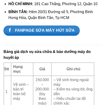
HỒ CHÍ MINH:
181 Cao Thắng, Phường 12, Quận 10
BÌNH TÂN:
Hẻm 20/31 Đường số 5, Phường Bình
Hưng Hòa, Quận Bình Tân, Tp HCM
FANPAGE SỬA MÁY HÚT SỮA
Bảng giá dịch vụ sửa chữa & bảo dưỡng máy đo
huyết áp
Hạng
Stt
Giá
Ghi chú
mục
150.000
– Vệ sinh trong ngoài
Vệ sinh –
–
máy
bảo trì
200.000
– Kiểm tra vòng bít, ống
1
toàn bộ
(tùy
dẫn
máy
theo
– Hiệu chuẩn lại độ
máy)
chính xác