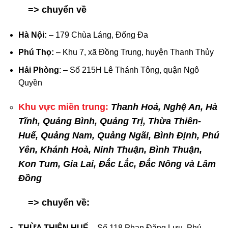
=> chuyển về
Hà Nội:
– 179 Chùa Láng, Đống Đa
Phú Thọ:
– Khu 7, xã Đồng Trung, huyện Thanh Thủy
Hải Phòng
: – Số 215H Lê Thánh Tông, quận Ngô
Quyền
Khu vực miền trung:
Thanh Hoá, Nghệ An, Hà
Tĩnh, Quảng Bình, Quảng Trị, Thừa Thiên-
Huế, Quảng Nam, Quảng Ngãi, Bình Định, Phú
Yên, Khánh Hoà, Ninh Thuận, Bình Thuận,
Kon Tum, Gia Lai, Đắc Lắc, Đắc Nông và Lâm
Đồng
=> chuyển về:
THỪA THIÊN HUẾ
– Số 118 Phan Đăng Lưu, Phú