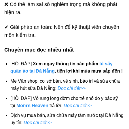
❌ Có thể làm sai số nghiêm trọng mà không phát
hiện ra.
✔ Giải pháp an toàn: Nên để kỹ thuật viên chuyên
môn kiểm tra.
Chuyên mục đọc nhiều nhất
[HỎI ĐÁP]
Xem ngay thông tin sản phẩm
tủ sấy
quần áo tại Đà Nẵng
, tiện lợi khi mùa mưa sắp đến !
Mẹ Vân shop, cơ sở bán, vệ sinh, bảo trì và sửa chữa
máy hút sữa Đà Nẵng:
Đọc chi tiết>>
[HỎI ĐÁP] Vỗ rung long đờm cho trẻ nhỏ do y bác sỹ
tại
Mom’s Heaven
trả lời:
Đọc chi tiết>>
Dịch vụ mua bán, sửa chữa máy tăm nước tại Đà Nẵng
uy tín:
Đọc chi tiết>>