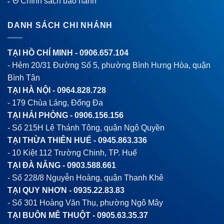
Θ Chính sách bảo hành
-
DANH SÁCH CHI NHÁNH
TẠI HỒ CHÍ MINH -
0906.657.104
- Hẻm 20/31 Đường Số 5, phường Bình Hưng Hòa, quận
Bình Tân
TẠI HÀ NỘI -
0964.828.728
- 179 Chùa Láng, Đống Đa
TẠI HẢI PHÒNG -
0906.156.156
- Số 215H Lê Thánh Tông, quận Ngô Quyền
TẠI THỪA THIÊN HUẾ -
0945.863.336
- 10 Kiệt 112 Trường Chinh, TP. Huế
TẠI ĐÀ NẴNG -
0903.588.661
- Số 228/8 Nguyễn Hoàng, quận Thanh Khê
TẠI QUY NHƠN -
0935.22.83.83
- Số 301 Hoàng Văn Thụ, phường Ngô Mây
TẠI BUÔN MÊ THUỘT -
0905.63.35.37