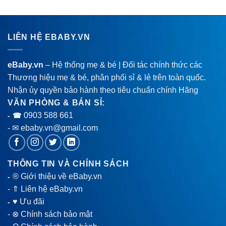
LIÊN HỆ EBABY.VN
eBaby.vn
– Hệ thống mẹ & bé | Đối tác chính thức các
Thương hiệu mẹ & bé, phân phối sỉ & lẻ trên toàn quốc.
Nhận ủy quyền bảo hành theo tiêu chuẩn chính Hãng
VĂN PHÒNG & BÁN SỈ:
0903 588 661
- ☎
- ✉ ebaby.vn@gmail.com
THÔNG TIN VÀ CHÍNH SÁCH
® Giới thiệu về eBaby.vn
-
-
⇑ Liên hệ eBaby.vn
♥ Ưu đãi
-
-
⊗ Chính sách bảo mật