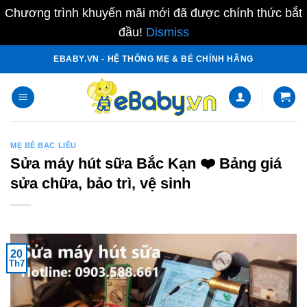
Chương trình khuyến mãi mới đã được chính thức bắt
đầu!
Dismiss
Skip
EBABY.VN - HỆ THỐNG MẸ & BÉ CHÍNH HÃNG
to
content
MẸ BÉ BẠC LIÊU
Sửa máy hút sữa Bắc Kạn ❤️️ Bảng giá
sửa chữa, bảo trì, vệ sinh
20
Th7