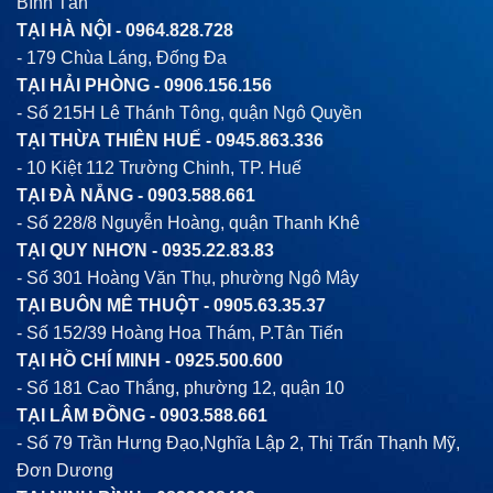
Bình Tân
TẠI HÀ NỘI -
0964.828.728
- 179 Chùa Láng, Đống Đa
TẠI HẢI PHÒNG -
0906.156.156
- Số 215H Lê Thánh Tông, quận Ngô Quyền
TẠI THỪA THIÊN HUẾ -
0945.863.336
- 10 Kiệt 112 Trường Chinh, TP. Huế
TẠI ĐÀ NẴNG -
0903.588.661
- Số 228/8 Nguyễn Hoàng, quận Thanh Khê
TẠI QUY NHƠN -
0935.22.83.83
- Số 301 Hoàng Văn Thụ, phường Ngô Mây
TẠI BUÔN MÊ THUỘT -
0905.63.35.37
- Số 152/39 Hoàng Hoa Thám, P.Tân Tiến
TẠI HỒ CHÍ MINH -
0925.500.600
- Số 181 Cao Thắng, phường 12, quận 10
TẠI LÂM ĐỒNG -
0903.588.661
- Số 79 Trần Hưng Đạo,Nghĩa Lập 2, Thị Trấn Thạnh Mỹ,
Đơn Dương