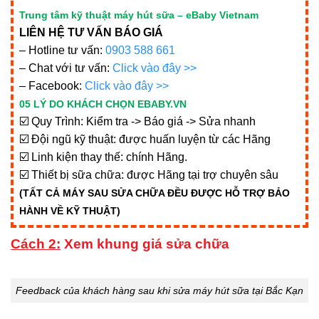
Trung tâm kỹ thuật máy hút sữa – eBaby Vietnam
LIÊN HỆ TƯ VẤN BÁO GIÁ
– Hotline tư vấn:
0903 588 661
– Chat với tư vấn:
Click vào đây >>
– Facebook:
Click vào đây >>
05 LÝ DO KHÁCH CHỌN EBABY.VN
☑️
Quy Trình: Kiểm tra -> Báo giá -> Sửa nhanh
☑️
Đội ngũ kỹ thuật: được huấn luyện từ các Hãng
☑️
Linh kiện thay thế: chính Hãng.
☑️
Thiết bị sữa chữa: được Hãng tại trợ chuyên sâu
(TẤT CẢ MÁY SAU SỬA CHỮA ĐỀU ĐƯỢC HỖ TRỢ BẢO
HÀNH VỀ KỸ THUẬT)
Cách 2:
Xem khung giá sửa chữa
Feedback của khách hàng sau khi sửa máy hút sữa tại Bắc Kạn