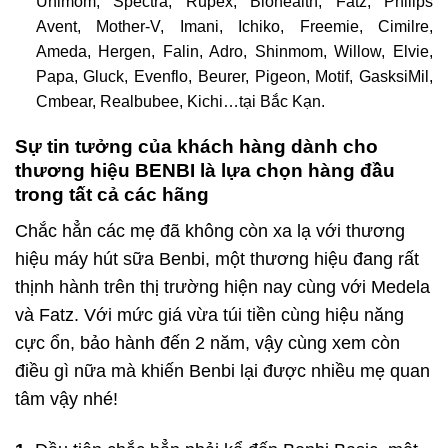
Unimom, Spectra, Rupex, Biohealth, Fatz, Philips
Avent, Mother-V, Imani, Ichiko, Freemie, Cimilre,
Ameda, Hergen, Falin, Adro, Shinmom, Willow, Elvie,
Papa, Gluck, Evenflo, Beurer, Pigeon, Motif, GasksiMil,
Cmbear, Realbubee, Kichi…tại Bắc Kạn.
Sự tin tưởng của khách hàng dành cho
thương hiệu BENBI là lựa chọn hàng đầu
trong tất cả các hãng
Chắc hẳn các mẹ đã không còn xa lạ với thương
hiệu máy hút sữa Benbi, một thương hiệu đang rất
thịnh hành trên thị trường hiện nay cùng với Medela
và Fatz. Với mức giá vừa túi tiền cùng hiệu năng
cực ổn, bảo hành đến 2 năm, vậy cùng xem còn
điều gì nữa mà khiến Benbi lại được nhiều mẹ quan
tâm vậy nhé!