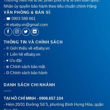
Thương hiệu mẹ & bé, phân phối sỉ & lẻ trên toàn quốc.
Nhận ủy quyền bảo hành theo tiêu chuẩn chính Hãng
VĂN PHÒNG & BÁN SỈ:
0903 588 661
- ☎
- ✉ ebaby.vn@gmail.com
THÔNG TIN VÀ CHÍNH SÁCH
® Giới thiệu về eBaby.vn
-
-
⇑ Liên hệ eBaby.vn
♥ Ưu đãi
-
-
⊗ Chính sách bảo mật
Θ Chính sách bảo hành
-
DANH SÁCH CHI NHÁNH
TẠI HỒ CHÍ MINH -
0906.657.104
- Hẻm 20/31 Đường Số 5, phường Bình Hưng Hòa, quận