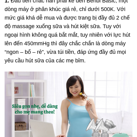
1.
Đầu tiên chắc hẳn phải kể đến Benbi Basic, một
dòng máy ở phân khúc giá rẻ, chỉ dưới 500K. Với
mức giá khá dễ mua và được trang bị đầy đủ 2 chế
độ massage xuống sữa và hút kiệt sữa. Tuy với
ngoại hình không quá bắt mắt, tuy nhiên với lực hút
lên đến 450mmHg thì đây chắc chắn là dòng máy
“ngon – bổ – rẻ”, vừa túi tiền, đáp ứng đầy đủ mọi
yêu cầu hút sữa của các mẹ bỉm.