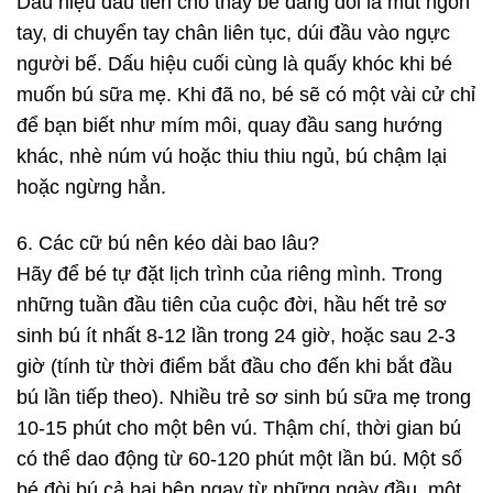
Dấu hiệu đầu tiên cho thấy bé đang đói là mút ngón
tay, di chuyển tay chân liên tục, dúi đầu vào ngực
người bế. Dấu hiệu cuối cùng là quấy khóc khi bé
muốn bú sữa mẹ. Khi đã no, bé sẽ có một vài cử chỉ
để bạn biết như mím môi, quay đầu sang hướng
khác, nhè núm vú hoặc thiu thiu ngủ, bú chậm lại
hoặc ngừng hẳn.
6. Các cữ bú nên kéo dài bao lâu?
Hãy để bé tự đặt lịch trình của riêng mình. Trong
những tuần đầu tiên của cuộc đời, hầu hết trẻ sơ
sinh bú ít nhất 8-12 lần trong 24 giờ, hoặc sau 2-3
giờ (tính từ thời điểm bắt đầu cho đến khi bắt đầu
bú lần tiếp theo). Nhiều trẻ sơ sinh bú sữa mẹ trong
10-15 phút cho một bên vú. Thậm chí, thời gian bú
có thể dao động từ 60-120 phút một lần bú. Một số
bé đòi bú cả hai bên ngay từ những ngày đầu, một