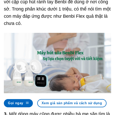
với cặp cúp hút rảnh tay Benbi để dùng ở nơi công
sở. Trong phân khúc dưới 1 triệu, có thể nói tìm một
con máy đáp ứng được như Benbi Flex quả thật là
chưa có.
Gọi ngay
Xem giá sản phẩm và cách sử dụng
3.
Một dòng máy cũng được nhiều bà mẹ săn tìm là