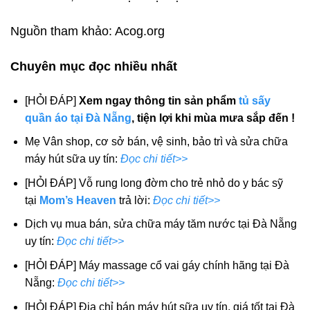
Nguồn tham khảo: Acog.org
Chuyên mục đọc nhiều nhất
[HỎI ĐÁP]
Xem ngay thông tin sản phẩm
tủ sấy
quần áo tại Đà Nẵng
, tiện lợi khi mùa mưa sắp đến !
Mẹ Vân shop, cơ sở bán, vệ sinh, bảo trì và sửa chữa
máy hút sữa uy tín:
Đọc chi tiết>>
[HỎI ĐÁP] Vỗ rung long đờm cho trẻ nhỏ do y bác sỹ
tại
Mom’s Heaven
trả lời:
Đọc chi tiết>>
Dịch vụ mua bán, sửa chữa máy tăm nước tại Đà Nẵng
uy tín:
Đọc chi tiết>>
[HỎI ĐÁP] Máy massage cổ vai gáy chính hãng tại Đà
Nẵng:
Đọc chi tiết>>
[HỎI ĐÁP] Địa chỉ bán máy hút sữa uy tín, giá tốt tại Đà