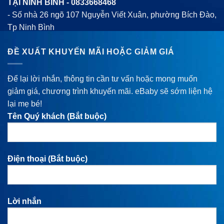
TẠI NINH BÌNH -
0833668468
- Số nhà 26 ngõ 107 Nguyễn Viết Xuân, phường Bích Đào,
Tp Ninh Bình
ĐỀ XUẤT KHUYẾN MÃI HOẶC GIẢM GIÁ
Để lại lời nhắn, thông tin cần tư vấn hoặc mong muốn
giảm giá, chương trình khuyến mãi. eBaby sẽ sớm liện hệ
lại mẹ bé!
Tên Quý khách (Bắt buộc)
Điện thoại (Bắt buộc)
Lời nhắn