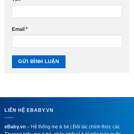
Email
*
LIÊN HỆ EBABY.VN
eBaby.vn
– Hệ thống mẹ & bé | Đối tác chính thức các