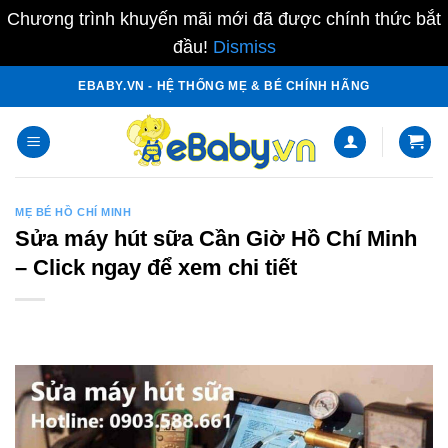
Chương trình khuyến mãi mới đã được chính thức bắt
đầu!
Dismiss
Skip
EBABY.VN - HỆ THỐNG MẸ & BÉ CHÍNH HÃNG
to
content
MẸ BÉ HỒ CHÍ MINH
Sửa máy hút sữa Cần Giờ Hồ Chí Minh
– Click ngay để xem chi tiết