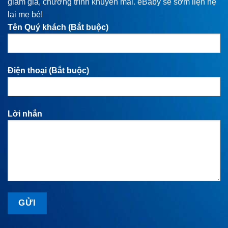
giảm giá, chương trình khuyến mãi. eBaby sẽ sớm liện hệ
lại mẹ bé!
Tên Quý khách (Bắt buộc)
Điện thoại (Bắt buộc)
Lời nhắn