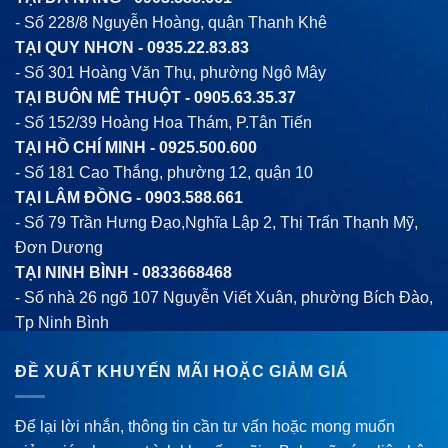
- Số 228/8 Nguyễn Hoàng, quận Thanh Khê
TẠI QUY NHƠN -
0935.22.83.83
- Số 301 Hoàng Văn Thụ, phường Ngô Mây
TẠI BUÔN MÊ THUỘT -
0905.63.35.37
- Số 152/39 Hoàng Hoa Thám, P.Tân Tiến
TẠI HỒ CHÍ MINH -
0925.500.600
- Số 181 Cao Thắng, phường 12, quận 10
TẠI LÂM ĐỒNG -
0903.588.661
- Số 79 Trần Hưng Đạo,Nghĩa Lập 2, Thị Trấn Thạnh Mỹ,
Đơn Dương
TẠI NINH BÌNH -
0833668468
- Số nhà 26 ngõ 107 Nguyễn Viết Xuân, phường Bích Đào,
Tp Ninh Bình
ĐỀ XUẤT KHUYẾN MÃI HOẶC GIẢM GIÁ
Để lại lời nhắn, thông tin cần tư vấn hoặc mong muốn