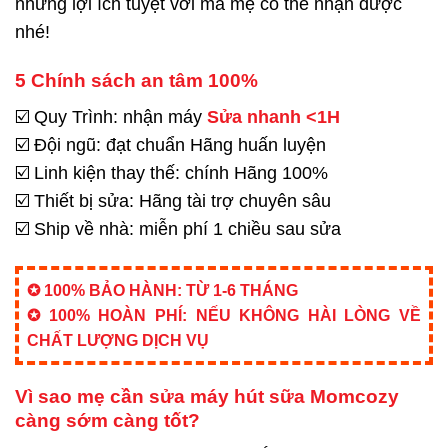
những lợi ích tuyệt vời mà mẹ có thể nhận được
nhé!
5 Chính sách an tâm 100%
☑️ Quy Trình: nhận máy
Sửa nhanh <1H
☑️ Đội ngũ: đạt chuẩn Hãng huấn luyện
☑️ Linh kiện thay thế: chính Hãng 100%
☑️ Thiết bị sửa: Hãng tài trợ chuyên sâu
☑️ Ship về nhà: miễn phí 1 chiều sau sửa
✪ 100% BẢO HÀNH: TỪ 1-6 THÁNG
✪ 100% HOÀN PHÍ: NẾU KHÔNG HÀI LÒNG VỀ
CHẤT LƯỢNG DỊCH VỤ
Vì sao mẹ cần sửa máy hút sữa Momcozy
càng sớm càng tốt?