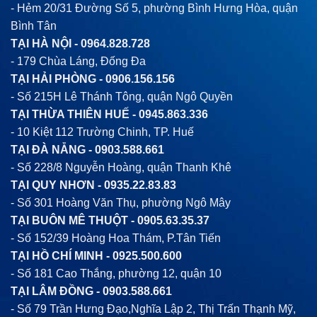
- Hẻm 20/31 Đường Số 5, phường Bình Hưng Hòa, quận
Bình Tân
TẠI HÀ NỘI -
0964.828.728
- 179 Chùa Láng, Đống Đa
TẠI HẢI PHÒNG -
0906.156.156
- Số 215H Lê Thánh Tông, quận Ngô Quyền
TẠI THỪA THIÊN HUẾ -
0945.863.336
- 10 Kiệt 112 Trường Chinh, TP. Huế
TẠI ĐÀ NẴNG -
0903.588.661
- Số 228/8 Nguyễn Hoàng, quận Thanh Khê
TẠI QUY NHƠN -
0935.22.83.83
- Số 301 Hoàng Văn Thụ, phường Ngô Mây
TẠI BUÔN MÊ THUỘT -
0905.63.35.37
- Số 152/39 Hoàng Hoa Thám, P.Tân Tiến
TẠI HỒ CHÍ MINH -
0925.500.600
- Số 181 Cao Thắng, phường 12, quận 10
TẠI LÂM ĐỒNG -
0903.588.661
- Số 79 Trần Hưng Đạo,Nghĩa Lập 2, Thị Trấn Thạnh Mỹ,