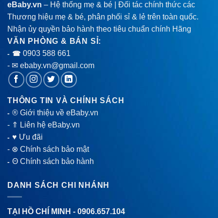
eBaby.vn
– Hệ thống mẹ & bé | Đối tác chính thức các
Thương hiệu mẹ & bé, phân phối sỉ & lẻ trên toàn quốc.
Nhận ủy quyền bảo hành theo tiêu chuẩn chính Hãng
VĂN PHÒNG & BÁN SỈ:
0903 588 661
- ☎
- ✉ ebaby.vn@gmail.com
THÔNG TIN VÀ CHÍNH SÁCH
® Giới thiệu về eBaby.vn
-
-
⇑ Liên hệ eBaby.vn
♥ Ưu đãi
-
-
⊗ Chính sách bảo mật
Θ Chính sách bảo hành
-
DANH SÁCH CHI NHÁNH
TẠI HỒ CHÍ MINH -
0906.657.104