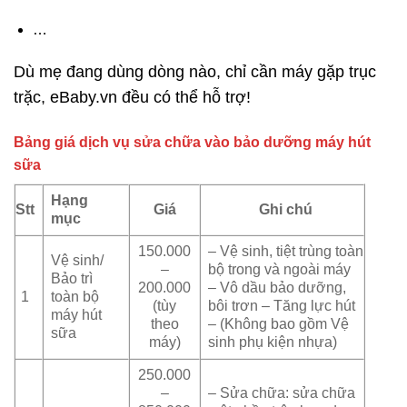
…
Dù mẹ đang dùng dòng nào, chỉ cần máy gặp trục
trặc, eBaby.vn đều có thể hỗ trợ!
Bảng giá dịch vụ sửa chữa vào bảo dưỡng máy hút
sữa
Hạng
Stt
Giá
Ghi chú
mục
150.000
– Vệ sinh, tiệt trùng toàn
Vệ sinh/
–
bộ trong và ngoài máy
Bảo trì
200.000
– Vô dầu bảo dưỡng,
1
toàn bộ
(tùy
bôi trơn – Tăng lực hút
máy hút
theo
– (Không bao gồm Vệ
sữa
máy)
sinh phụ kiện nhựa)
250.000
–
– Sửa chữa: sửa chữa