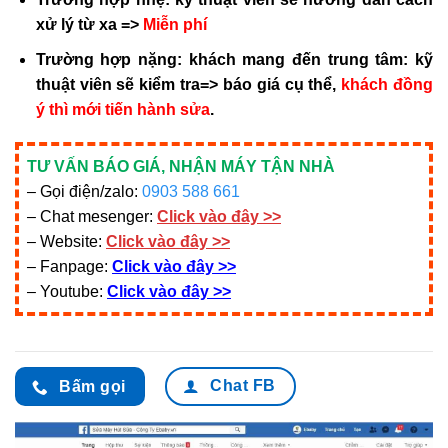
xử lý từ xa =>
Miễn phí
Trường hợp nặng:
khách mang đến trung tâm: kỹ
thuật viên sẽ kiểm tra=> báo giá cụ thể,
khách đồng
ý thì mới tiến hành sửa
.
TƯ VẤN BÁO GIÁ, NHẬN MÁY TẬN NHÀ
– Gọi điện/zalo:
0903 588 661
– Chat mesenger:
Click vào đây >>
– Website:
Click vào đây >>
– Fanpage:
Click vào đây >>
– Youtube:
Click vào đây >>
Chat FB
Bấm gọi