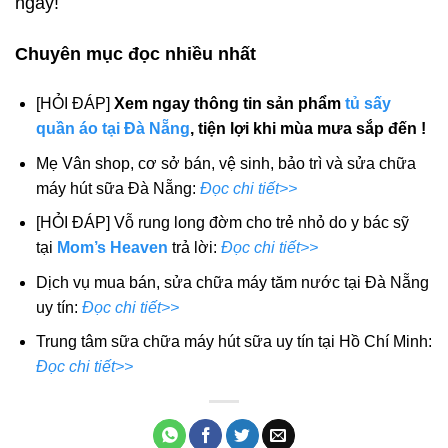
ngày!
Chuyên mục đọc nhiều nhất
[HỎI ĐÁP]
Xem ngay thông tin sản phẩm
tủ sấy
quần áo tại Đà Nẵng
, tiện lợi khi mùa mưa sắp đến !
Mẹ Vân shop, cơ sở bán, vệ sinh, bảo trì và sửa chữa
máy hút sữa Đà Nẵng:
Đọc chi tiết>>
[HỎI ĐÁP] Vỗ rung long đờm cho trẻ nhỏ do y bác sỹ
tại
Mom’s Heaven
trả lời:
Đọc chi tiết>>
Dịch vụ mua bán, sửa chữa máy tăm nước tại Đà Nẵng
uy tín:
Đọc chi tiết>>
Trung tâm sữa chữa máy hút sữa uy tín tại Hồ Chí Minh:
Đọc chi tiết>>