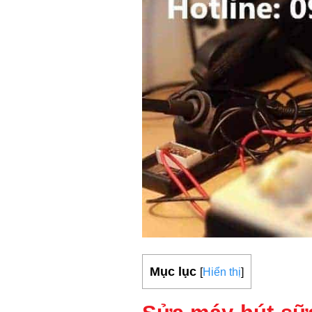
Mục lục
[
Hiển thị
]