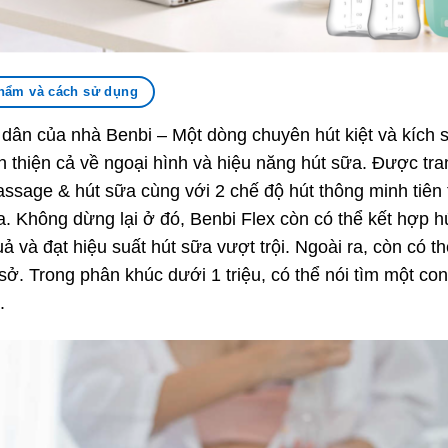
hẩm và cách sử dụng
dân của nhà Benbi – Một dòng chuyên hút kiệt và kích 
thiện cả về ngoại hình và hiệu năng hút sữa. Được tra
sage & hút sữa cùng với 2 chế độ hút thông minh tiên ti
a. Không dừng lại ở đó, Benbi Flex còn có thể kết hợp hú
 và đạt hiệu suất hút sữa vượt trội. Ngoài ra, còn có t
sở. Trong phân khúc dưới 1 triệu, có thể nói tìm một 
ó.