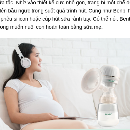
ữa tắc. Nhờ vào thiết kế cực nhỏ gọn, trang bị một chế 
 lên bầu ngực trong suốt quá trình hút. Cũng như Benbi 
phễu silicon hoặc cúp hút sữa rảnh tay. Có thể nói, Be
mong muốn nuôi con hoàn toàn bằng sữa mẹ.