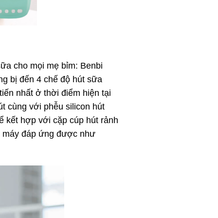
sữa cho mọi mẹ bỉm: Benbi
ng bị đến 4 chế độ hút sữa
ến nhất ở thời điểm hiện tại
t cùng với phễu silicon hút
hể kết hợp với cặp cúp hút rảnh
con máy đáp ứng được như