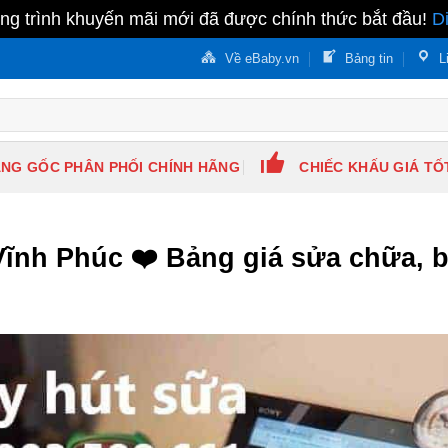
g trình khuyến mãi mới đã được chính thức bắt đầu!
D
Về eBaby.vn
Bảng tin
L
NG GỐC PHÂN PHỐI CHÍNH HÃNG
CHIẾC KHẤU GIÁ TỐ
nh Phúc ❤️️ Bảng giá sửa chữa, bả