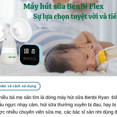
hẩm và cách sử dụng
ều bà mẹ săn tìm là dòng máy hút sữa Benbi Ryan. Đâ
u ngực nhạy cảm, hút sữa thường xuyên bị đau, hay bị
c nhiều chuyên viên sữa mẹ, các bác sĩ sản nhi dùng để 