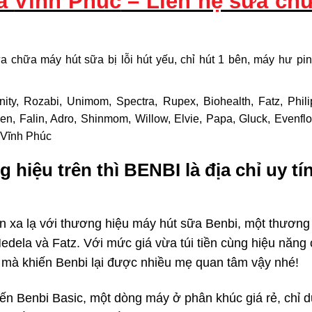
ữa
Vĩnh Phúc
– Liên hệ sửa chữ
a chữa máy hút sữa bị lỗi hút yếu, chỉ hút 1 bên, máy hư pin 
ty, Rozabi, Unimom, Spectra, Rupex, Biohealth, Fatz, Philip
n, Falin, Adro, Shinmom, Willow, Elvie, Papa, Gluck, Evenflo,
i
Vĩnh Phúc
 hiệu trên thì BENBI là địa chỉ uy t
xa lạ với thương hiệu máy hút sữa Benbi, một thương h
Medela và Fatz. Với mức giá vừa túi tiền cùng hiệu năn
 mà khiến Benbi lại được nhiều mẹ quan tâm vậy nhé!
ến Benbi Basic, một dòng máy ở phân khúc giá rẻ, chỉ 