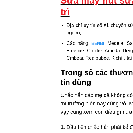
Sửa máy hút s
trì
Địa chỉ uy tín số #1 chuyên sử
nguồn,..
Các hãng
Medela, Sani
:
BENBI
,
Freemie, Cimilre, Ameda, Herge
Cmbear, Realbubee, Kichi…tạ
Trong số các thương
tin dùng
Chắc hẳn các mẹ đã không còn 
thị trường hiện nay cùng với 
vậy cùng xem còn điều gì nữa
1.
Đầu tiên chắc hẳn phải kể đ