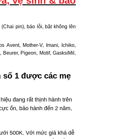
a, vệ sinh & bảo
(Chai pin), báo lỗi, bật không lên
s Avent, Mother-V, Imani, Ichiko,
 Beurer, Pigeon, Motif, GasksiMil,
ín số 1 được các mẹ
iệu đang rất thịnh hành trên
g cực ổn, bảo hành đến 2 năm,
dưới 500K. Với mức giá khá dễ