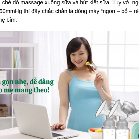
 chế độ massage xuống sữa và hút kiệt sữa. Tuy với ng
 450mmHg thì đây chắc chắn là dòng máy “ngon – bổ – rẻ”
mẹ bỉm.