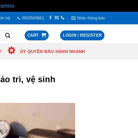
ismiss
iên hệ
0903588661
Nhận thông báo
CART
LOGIN / REGISTER
T
ỦY QUYỀN BẢO HÀNH NHANH
o trì, vệ sinh