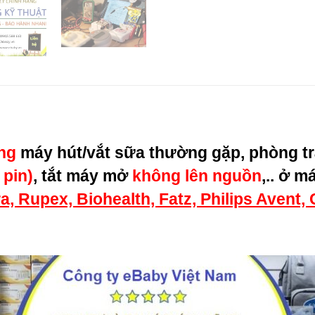
ỏng
máy hút/vắt sữa thường gặp, phòng t
 pin)
, tắt máy mở
không lên nguồn
,.. ở 
a, Rupex, Biohealth, Fatz, Philips Avent,