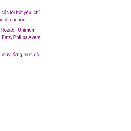
ác lỗi hút yếu, chỉ
ng lên nguồn,.
, Rozabi, Unimom,
 Fatz, Philips Avent,
i…
ại máy, từng mức độ