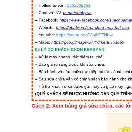
– Hotline tư vấn:
0903588661
– Chat với NV:
m.me/ebaby.vn
– Facebook:
https://www.facebook.com/suachuama
– Website
:
https://ebaby.vn/sua-chua-may-hut-sua
– Youtube:
h
ttps://youtu.be/lC2ojHTZHKw
– Maps:
https://goo.gl/maps/STfYdrkertuTxsb69
05 LÝ DO KHÁCH CHỌN EBABY.VN
– Xử lý máy nhanh, dứt điểm tại chỗ.
– Báo giá rõ ràng trước khi sửa chữa.
– Bảo hành và sửa chữa trực tiếp tại tất cả các ch
– Sau sửa chữa vẫn có chính sách bảo hành cho k
– Hỗ trợ khách ở xa được gửi máy và giao máy ngay
(QUÝ KHÁCH SẼ ĐƯỢC HƯỚNG DẪN QUY TRÌNH
Cách 2:
Xem
bảng giá sửa chữa
, các
lỗ