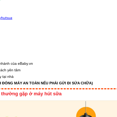
yhutsua
i nhánh của eBaby.vn
hách yên tâm
 tại nhà
 ĐÓNG MÁY AN TOÀN NẾU PHẢI GỬI ĐI SỬA CHỮA)
i thường gặp ở máy hút sữa