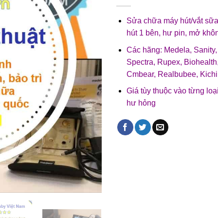
Sửa chữa máy hút/vắt sữa c
hút 1 bên, hư pin, mở khô
Các hãng: Medela, Sanity
Spectra, Rupex, Biohealth,
Cmbear, Realbubee, Kich
Giá tùy thuộc vào từng lo
hư hỏng