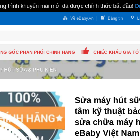
g trình khuyến mãi mới đã được chính thức bắt đầu!
D
Về eBaby.vn
Bảng tin
L
NG GỐC PHÂN PHỐI CHÍNH HÃNG
CHIẾC KHẤU GIÁ TỐ
Y HÚT SỮA & PHỤ KIỆN
Sửa máy hút sữ
tâm kỹ thuật bả
sửa chữa máy h
eBaby Việt Nam