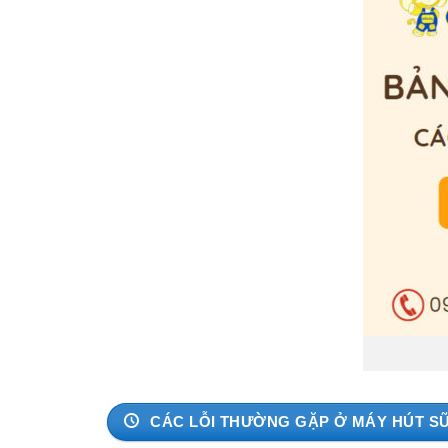
CÁC LỖI THƯỜNG GẶP Ở MÁY HÚT S