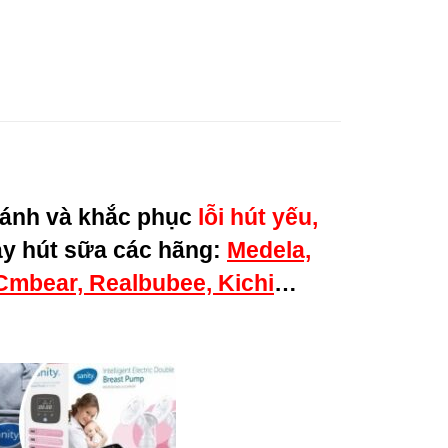
ránh và khắc phục
lỗi hút yếu,
máy hút sữa các hãng:
Medela,
 Cmbear, Realbubee, Kichi
…