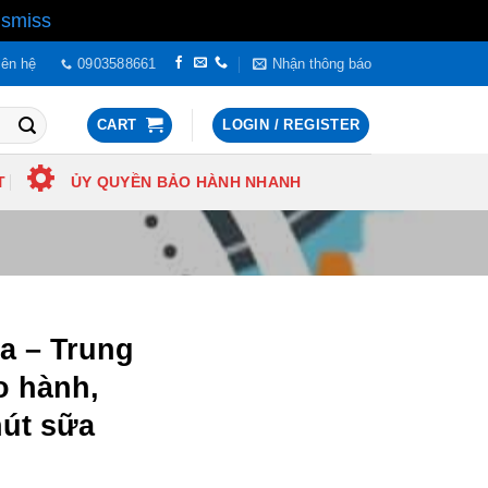
ismiss
iên hệ
0903588661
Nhận thông báo
CART
LOGIN / REGISTER
T
ỦY QUYỀN BẢO HÀNH NHANH
a – Trung
o hành,
út sữa