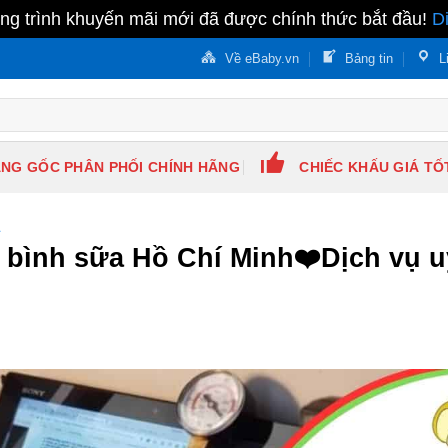
g trình khuyến mãi mới đã được chính thức bắt đầu!
D
Về eBaby.vn
Bảng tin
L
NG GỐC PHÂN PHỐI CHÍNH HÃNG
CHIẾC KHẤU GIÁ TỐ
A
 bình sữa Hồ Chí Minh❤️️Dịch vụ u