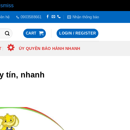
ismiss
iên hệ
0903588661
Nhận thông báo
CART
LOGIN / REGISTER
T
ỦY QUYỀN BẢO HÀNH NHANH
y tín, nhanh