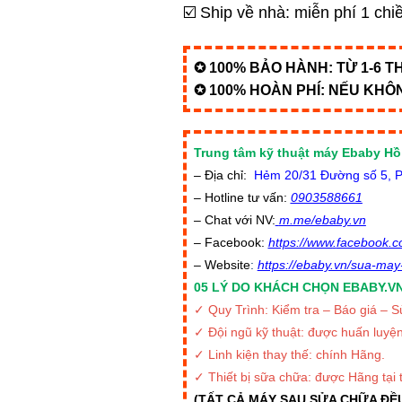
☑️ Ship về nhà: miễn phí 1 ch
✪ 100% BẢO HÀNH: TỪ 1-6 
✪ 100% HOÀN PHÍ: NẾU KHÔ
Trung tâm kỹ thuật máy Ebaby Hồ
– Địa chỉ:
Hẻm 20/31 Đường số 5, P. 
– Hotline tư vấn:
0903588661
– Chat với NV:
m.me/ebaby.vn
– Facebook:
https://www
.
facebook.c
– Website
:
https://ebaby.vn/sua-may-
05 LÝ DO KHÁCH CHỌN EBABY.V
✓ Quy Trình: Kiểm tra – Báo giá – 
✓ Đội ngũ kỹ thuật: được huấn luyệ
✓ Linh kiện thay thế: chính Hãng.
✓ Thiết bị sữa chữa: được Hãng tại 
(TẤT CẢ MÁY SAU SỬA CHỮA ĐỀ