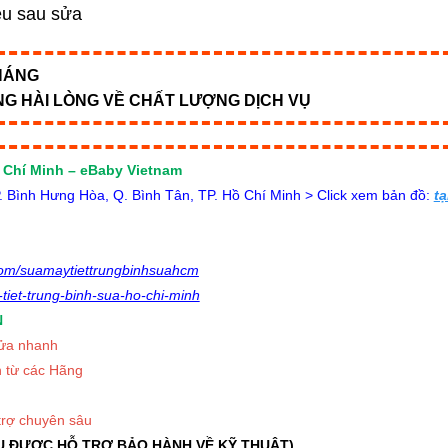
iều sau sửa
THÁNG
NG HÀI LÒNG VỀ CHẤT LƯỢNG DỊCH VỤ
 Chí Minh – eBaby Vietnam
Bình Hưng Hòa, Q. Bình Tân, TP. Hồ Chí Minh > Click xem bản đồ:
tạ
om/suamaytiettrungbinhsuahcm
tiet-trung-binh-sua-ho-chi-minh
N
Sửa nhanh
n từ các Hãng
trợ chuyên sâu
U ĐƯỢC HỖ TRỢ BẢO HÀNH VỀ KỸ THUẬT)