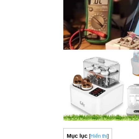
Mục lục
[
Hiển thị
]