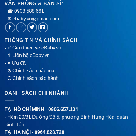
VĂN PHÒNG & BÁN SỈ:
0903 588 661
- ☎
- ✉ ebaby.vn@gmail.com
THÔNG TIN VÀ CHÍNH SÁCH
® Giới thiệu về eBaby.vn
-
-
⇑ Liên hệ eBaby.vn
♥ Ưu đãi
-
-
⊗ Chính sách bảo mật
Θ Chính sách bảo hành
-
DANH SÁCH CHI NHÁNH
TẠI HỒ CHÍ MINH -
0906.657.104
- Hẻm 20/31 Đường Số 5, phường Bình Hưng Hòa, quận
Bình Tân
TẠI HÀ NỘI -
0964.828.728