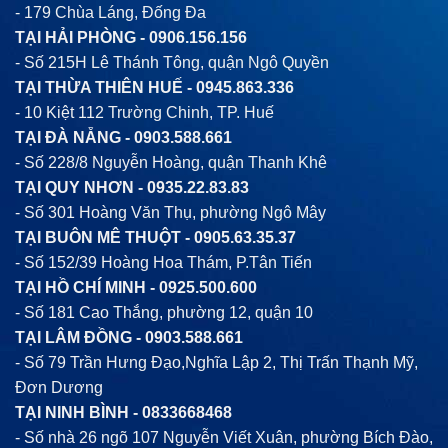
- 179 Chùa Láng, Đống Đa
TẠI HẢI PHÒNG -
0906.156.156
- Số 215H Lê Thánh Tông, quận Ngô Quyền
TẠI THỪA THIÊN HUẾ -
0945.863.336
- 10 Kiệt 112 Trường Chinh, TP. Huế
TẠI ĐÀ NẴNG -
0903.588.661
- Số 228/8 Nguyễn Hoàng, quận Thanh Khê
TẠI QUY NHƠN -
0935.22.83.83
- Số 301 Hoàng Văn Thụ, phường Ngô Mây
TẠI BUÔN MÊ THUỘT -
0905.63.35.37
- Số 152/39 Hoàng Hoa Thám, P.Tân Tiến
TẠI HỒ CHÍ MINH -
0925.500.600
- Số 181 Cao Thắng, phường 12, quận 10
TẠI LÂM ĐỒNG -
0903.588.661
- Số 79 Trần Hưng Đạo,Nghĩa Lập 2, Thị Trấn Thạnh Mỹ,
Đơn Dương
TẠI NINH BÌNH -
0833668468
- Số nhà 26 ngõ 107 Nguyễn Viết Xuân, phường Bích Đào,