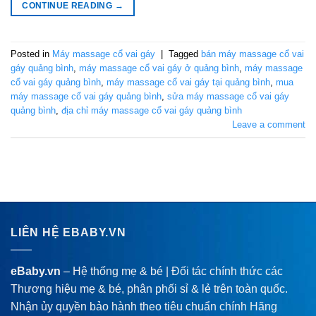
CONTINUE READING
→
Posted in
Máy massage cổ vai gáy
|
Tagged
bán máy massage cổ vai
gáy quảng bình
,
máy massage cổ vai gáy ở quảng bình
,
máy massage
cổ vai gáy quảng bình
,
máy massage cổ vai gáy tại quảng bình
,
mua
máy massage cổ vai gáy quảng bình
,
sửa máy massage cổ vai gáy
quảng bình
,
địa chỉ máy massage cổ vai gáy quảng bình
Leave a comment
LIÊN HỆ EBABY.VN
eBaby.vn
– Hệ thống mẹ & bé | Đối tác chính thức các
Thương hiệu mẹ & bé, phân phối sỉ & lẻ trên toàn quốc.
Nhận ủy quyền bảo hành theo tiêu chuẩn chính Hãng