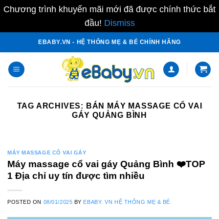
Chương trình khuyến mãi mới đã được chính thức bắt
đầu!
Dismiss
Skip
EBABY.VN - HỆ THỐNG MẸ & BÉ CHÍNH HÃNG
to
content
TAG ARCHIVES:
BÁN MÁY MASSAGE CỔ VAI
GÁY QUẢNG BÌNH
MÁY MASSAGE CỔ VAI GÁY
Máy massage cổ vai gáy Quảng Bình ❤️️TOP
1 Địa chỉ uy tín được tìm nhiều
POSTED ON
08/01/2025
BY
EBABY. VN HỆ THỐNG MẸ & BÉ