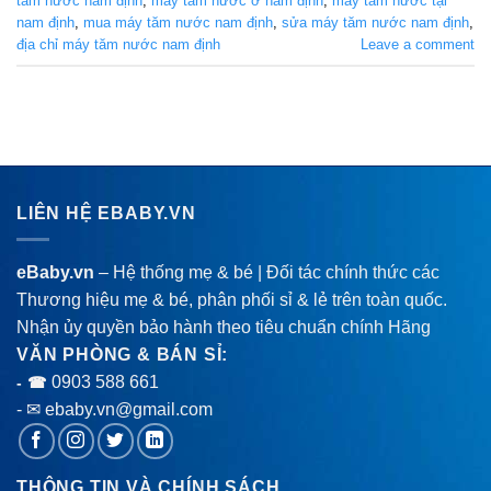
tăm nước nam định
,
máy tăm nước ở nam định
,
máy tăm nước tại
nam định
,
mua máy tăm nước nam định
,
sửa máy tăm nước nam định
,
địa chỉ máy tăm nước nam định
Leave a comment
LIÊN HỆ EBABY.VN
eBaby.vn
– Hệ thống mẹ & bé | Đối tác chính thức các
Thương hiệu mẹ & bé, phân phối sỉ & lẻ trên toàn quốc.
Nhận ủy quyền bảo hành theo tiêu chuẩn chính Hãng
VĂN PHÒNG & BÁN SỈ:
0903 588 661
- ☎
- ✉ ebaby.vn@gmail.com
THÔNG TIN VÀ CHÍNH SÁCH