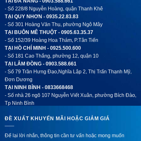
TẠI ĐÀ NẴNG -
0903.588.661
- Số 228/8 Nguyễn Hoàng, quận Thanh Khê
TẠI QUY NHƠN -
0935.22.83.83
- Số 301 Hoàng Văn Thụ, phường Ngô Mây
TẠI BUÔN MÊ THUỘT -
0905.63.35.37
- Số 152/39 Hoàng Hoa Thám, P.Tân Tiến
TẠI HỒ CHÍ MINH -
0925.500.600
- Số 181 Cao Thắng, phường 12, quận 10
TẠI LÂM ĐỒNG -
0903.588.661
- Số 79 Trần Hưng Đạo,Nghĩa Lập 2, Thị Trấn Thạnh Mỹ,
Đơn Dương
TẠI NINH BÌNH -
0833668468
- Số nhà 26 ngõ 107 Nguyễn Viết Xuân, phường Bích Đào,
Tp Ninh Bình
ĐỀ XUẤT KHUYẾN MÃI HOẶC GIẢM GIÁ
Để lại lời nhắn, thông tin cần tư vấn hoặc mong muốn