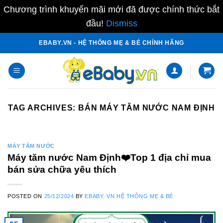
Chương trình khuyến mãi mới đã được chính thức bắt
đầu!
Dismiss
Skip
EBABY.VN - HỆ THỐNG MẸ & BÉ CHÍNH HÃNG
to
content
TAG ARCHIVES:
BÁN MÁY TĂM NƯỚC NAM ĐỊNH
MÁY TĂM NƯỚC
Máy tăm nước Nam Định❤️️Top 1 địa chỉ mua
bán sửa chữa yêu thích
POSTED ON
25/12/2024
BY
EBABY. VN HỆ THỐNG MẸ & BÉ