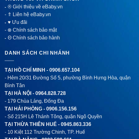
® Giới thiệu về eBaby.vn
-
-
⇑ Liên hệ eBaby.vn
♥ Ưu đãi
-
-
⊗ Chính sách bảo mật
Θ Chính sách bảo hành
-
DANH SÁCH CHI NHÁNH
TẠI HỒ CHÍ MINH -
0906.657.104
- Hẻm 20/31 Đường Số 5, phường Bình Hưng Hòa, quận
Bình Tân
TẠI HÀ NỘI -
0964.828.728
- 179 Chùa Láng, Đống Đa
TẠI HẢI PHÒNG -
0906.156.156
- Số 215H Lê Thánh Tông, quận Ngô Quyền
TẠI THỪA THIÊN HUẾ -
0945.863.336
- 10 Kiệt 112 Trường Chinh, TP. Huế