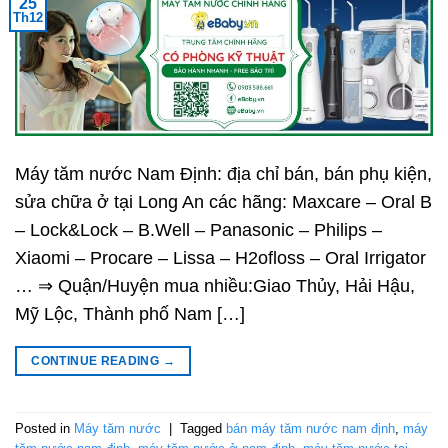
25
Th12
Máy tăm nước Nam Định: địa chỉ bán, bán phụ kiện,
sửa chữa ở tại Long An các hãng: Maxcare – Oral B
– Lock&Lock – B.Well – Panasonic – Philips –
Xiaomi – Procare – Lissa – H2ofloss – Oral Irrigator
… ⇒ Quận/Huyện mua nhiều:Giao Thủy, Hải Hậu,
Mỹ Lộc, Thành phố Nam […]
CONTINUE READING
→
Posted in
Máy tăm nước
|
Tagged
bán máy tăm nước nam định
,
máy