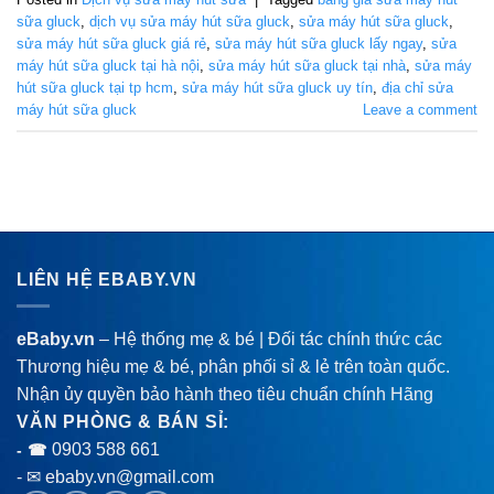
sữa gluck
,
dịch vụ sửa máy hút sữa gluck
,
sửa máy hút sữa gluck
,
sửa máy hút sữa gluck giá rẻ
,
sửa máy hút sữa gluck lấy ngay
,
sửa
máy hút sữa gluck tại hà nội
,
sửa máy hút sữa gluck tại nhà
,
sửa máy
hút sữa gluck tại tp hcm
,
sửa máy hút sữa gluck uy tín
,
địa chỉ sửa
máy hút sữa gluck
Leave a comment
LIÊN HỆ EBABY.VN
eBaby.vn
– Hệ thống mẹ & bé | Đối tác chính thức các
Thương hiệu mẹ & bé, phân phối sỉ & lẻ trên toàn quốc.
Nhận ủy quyền bảo hành theo tiêu chuẩn chính Hãng
VĂN PHÒNG & BÁN SỈ:
0903 588 661
- ☎
- ✉ ebaby.vn@gmail.com