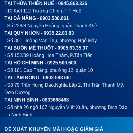
TẠI THỪA THIÊN HUẾ -
0945.863.336
- 10 Kiệt 112 Trường Chinh, TP. Huế
TẠI ĐÀ NẴNG -
0903.588.661
- Số 228/8 Nguyễn Hoàng, quận Thanh Khê
TẠI QUY NHƠN -
0935.22.83.83
- Số 301 Hoàng Văn Thụ, phường Ngô Mây
TẠI BUÔN MÊ THUỘT -
0905.63.35.37
- Số 152/39 Hoàng Hoa Thám, P.Tân Tiến
TẠI HỒ CHÍ MINH -
0925.500.600
- Số 181 Cao Thắng, phường 12, quận 10
TẠI LÂM ĐỒNG -
0903.588.661
- Số 79 Trần Hưng Đạo,Nghĩa Lập 2, Thị Trấn Thạnh Mỹ,
Đơn Dương
TẠI NINH BÌNH -
0833668468
- Số nhà 26 ngõ 107 Nguyễn Viết Xuân, phường Bích Đào,
Tp Ninh Bình
ĐỀ XUẤT KHUYẾN MÃI HOẶC GIẢM GIÁ