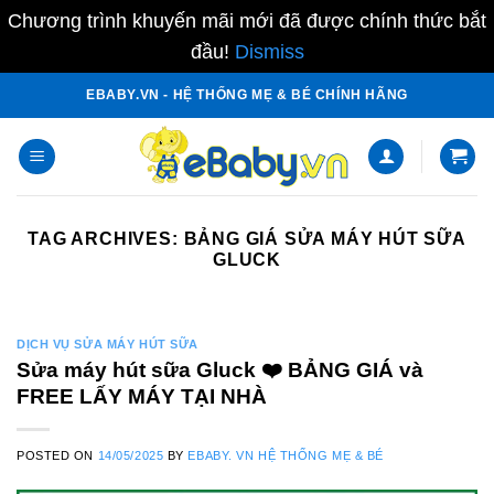
Chương trình khuyến mãi mới đã được chính thức bắt
đầu!
Dismiss
Skip
EBABY.VN - HỆ THỐNG MẸ & BÉ CHÍNH HÃNG
to
content
TAG ARCHIVES:
BẢNG GIÁ SỬA MÁY HÚT SỮA
GLUCK
DỊCH VỤ SỬA MÁY HÚT SỮA
Sửa máy hút sữa Gluck ❤️️ BẢNG GIÁ và
FREE LẤY MÁY TẠI NHÀ
POSTED ON
14/05/2025
BY
EBABY. VN HỆ THỐNG MẸ & BÉ