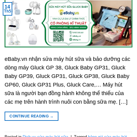
14
Th5
eBaby.vn nhận sửa máy hút sữa và bảo dưỡng các
dòng máy Gluck GP 38, Gluck Baby GP31, Gluck
Baby GP39, Gluck GP31, Gluck GP38, Gluck Baby
GP60, Gluck GP31 Plus, Gluck Care,… Máy hút
sữa là người bạn đồng hành không thể thiếu của
các mẹ trên hành trình nuôi con bằng sữa mẹ. […]
CONTINUE READING
→
Posted in
Dịch vụ sửa máy hút sữa
|
Tagged
bảng giá sửa máy hút