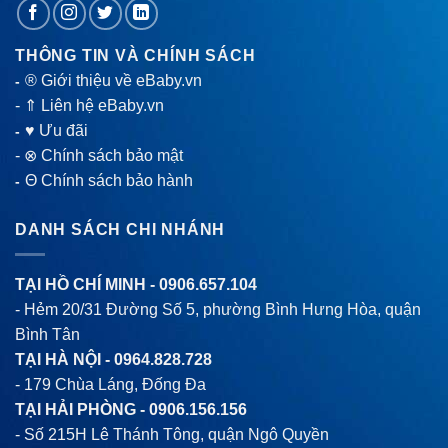
THÔNG TIN VÀ CHÍNH SÁCH
® Giới thiệu về eBaby.vn
-
-
⇑ Liên hệ eBaby.vn
♥ Ưu đãi
-
-
⊗ Chính sách bảo mật
Θ Chính sách bảo hành
-
DANH SÁCH CHI NHÁNH
TẠI HỒ CHÍ MINH -
0906.657.104
- Hẻm 20/31 Đường Số 5, phường Bình Hưng Hòa, quận
Bình Tân
TẠI HÀ NỘI -
0964.828.728
- 179 Chùa Láng, Đống Đa
TẠI HẢI PHÒNG -
0906.156.156
- Số 215H Lê Thánh Tông, quận Ngô Quyền