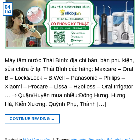
04
Th1
Máy tăm nước Thái Bình: địa chỉ bán, bán phụ kiện,
sửa chữa ở tại Thái Bình các hãng: Maxcare – Oral
B – Lock&Lock – B.Well – Panasonic – Philips –
Xiaomi – Procare – Lissa – H2ofloss – Oral Irrigator
… ⇒ Quận/Huyện mua nhiều:Đông Hưng, Hưng
Hà, Kiến Xương, Quỳnh Phụ, Thành […]
CONTINUE READING
→
Posted in
Máy tăm nước
|
Tagged
bán máy tăm nước thái bình
,
máy