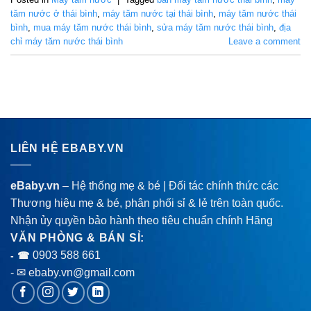
tăm nước ở thái bình
,
máy tăm nước tại thái bình
,
máy tăm nước thái
bình
,
mua máy tăm nước thái bình
,
sửa máy tăm nước thái bình
,
địa
chỉ máy tăm nước thái bình
Leave a comment
LIÊN HỆ EBABY.VN
eBaby.vn
– Hệ thống mẹ & bé | Đối tác chính thức các
Thương hiệu mẹ & bé, phân phối sỉ & lẻ trên toàn quốc.
Nhận ủy quyền bảo hành theo tiêu chuẩn chính Hãng
VĂN PHÒNG & BÁN SỈ:
0903 588 661
- ☎
- ✉ ebaby.vn@gmail.com