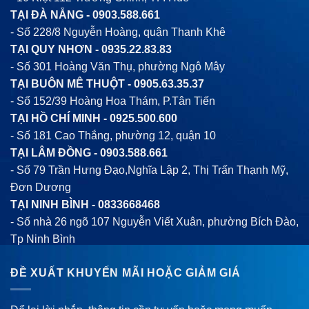
TẠI ĐÀ NẴNG -
0903.588.661
- Số 228/8 Nguyễn Hoàng, quận Thanh Khê
TẠI QUY NHƠN -
0935.22.83.83
- Số 301 Hoàng Văn Thụ, phường Ngô Mây
TẠI BUÔN MÊ THUỘT -
0905.63.35.37
- Số 152/39 Hoàng Hoa Thám, P.Tân Tiến
TẠI HỒ CHÍ MINH -
0925.500.600
- Số 181 Cao Thắng, phường 12, quận 10
TẠI LÂM ĐỒNG -
0903.588.661
- Số 79 Trần Hưng Đạo,Nghĩa Lập 2, Thị Trấn Thạnh Mỹ,
Đơn Dương
TẠI NINH BÌNH -
0833668468
- Số nhà 26 ngõ 107 Nguyễn Viết Xuân, phường Bích Đào,
Tp Ninh Bình
ĐỀ XUẤT KHUYẾN MÃI HOẶC GIẢM GIÁ