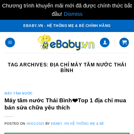
Chương trình khuyến mãi mới đã được chính thức bắt
đầu!
Dismiss
Skip
EBABY.VN - HỆ THỐNG MẸ & BÉ CHÍNH HÃNG
to
content
TAG ARCHIVES:
ĐỊA CHỈ MÁY TĂM NƯỚC THÁI
BÌNH
MÁY TĂM NƯỚC
Máy tăm nước Thái Bình❤️️Top 1 địa chỉ mua
bán sửa chữa yêu thích
POSTED ON
04/01/2025
BY
EBABY. VN HỆ THỐNG MẸ & BÉ