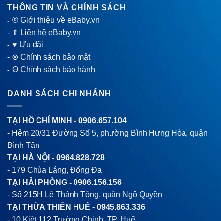
THÔNG TIN VÀ CHÍNH SÁCH
® Giới thiệu về eBaby.vn
-
-
⇑ Liên hệ eBaby.vn
♥ Ưu đãi
-
-
⊗ Chính sách bảo mật
Θ Chính sách bảo hành
-
DANH SÁCH CHI NHÁNH
TẠI HỒ CHÍ MINH -
0906.657.104
- Hẻm 20/31 Đường Số 5, phường Bình Hưng Hòa, quận
Bình Tân
TẠI HÀ NỘI -
0964.828.728
- 179 Chùa Láng, Đống Đa
TẠI HẢI PHÒNG -
0906.156.156
- Số 215H Lê Thánh Tông, quận Ngô Quyền
TẠI THỪA THIÊN HUẾ -
0945.863.336
- 10 Kiệt 112 Trường Chinh, TP. Huế