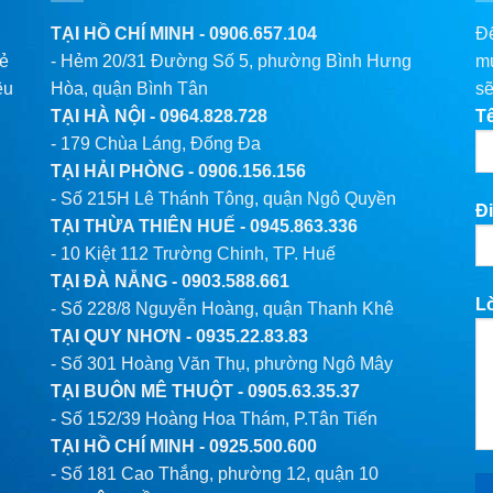
TẠI HỒ CHÍ MINH -
0906.657.104
Để
lẻ
- Hẻm 20/31 Đường Số 5, phường Bình Hưng
mu
êu
Hòa, quận Bình Tân
sẽ
TẠI HÀ NỘI -
0964.828.728
T
- 179 Chùa Láng, Đống Đa
TẠI HẢI PHÒNG -
0906.156.156
- Số 215H Lê Thánh Tông, quận Ngô Quyền
Đi
TẠI THỪA THIÊN HUẾ -
0945.863.336
- 10 Kiệt 112 Trường Chinh, TP. Huế
TẠI ĐÀ NẴNG -
0903.588.661
L
- Số 228/8 Nguyễn Hoàng, quận Thanh Khê
TẠI QUY NHƠN -
0935.22.83.83
- Số 301 Hoàng Văn Thụ, phường Ngô Mây
TẠI BUÔN MÊ THUỘT -
0905.63.35.37
- Số 152/39 Hoàng Hoa Thám, P.Tân Tiến
TẠI HỒ CHÍ MINH -
0925.500.600
- Số 181 Cao Thắng, phường 12, quận 10