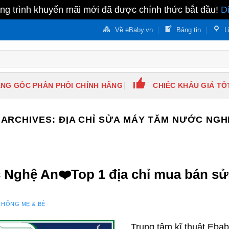
g trình khuyến mãi mới đã được chính thức bắt đầu!
D
Về eBaby.vn
Bảng tin
L
NG GỐC PHÂN PHỐI CHÍNH HÃNG
CHIẾC KHẤU GIÁ TỐ
 ARCHIVES:
ĐỊA CHỈ SỬA MÁY TĂM NƯỚC NGH
ghệ An❤️️Top 1 địa chỉ mua bán sử
THỐNG MẸ & BÉ
Trung tâm kĩ thuật Eba