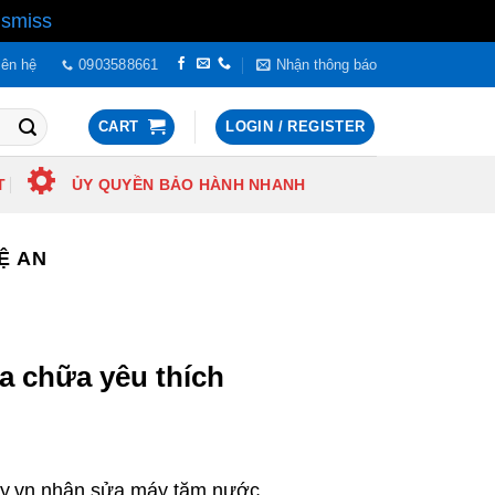
ismiss
iên hệ
0903588661
Nhận thông báo
CART
LOGIN / REGISTER
T
ỦY QUYỀN BẢO HÀNH NHANH
Ệ AN
a chữa yêu thích
by.vn nhận sửa máy tăm nước