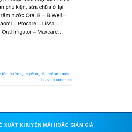
án phụ kiện, sửa chữa ở tại
tăm nước Oral B – B.Well –
iaomi – Procare – Lissa –
 Oral Irrigator – Maxcare…
 tăm nước tại nghệ an
,
địa chỉ sửa máy
Leave a comment
Ề XUẤT KHUYẾN MÃI HOẶC GIẢM GIÁ