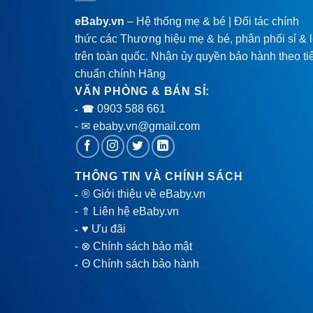
eBaby.vn
– Hệ thống mẹ & bé | Đối tác chính
thức các Thương hiệu mẹ & bé, phân phối sỉ & 
trên toàn quốc. Nhận ủy quyền bảo hành theo ti
chuẩn chính Hãng
VĂN PHÒNG & BÁN SỈ:
0903 588 661
- ☎
- ✉ ebaby.vn@gmail.com
THÔNG TIN VÀ CHÍNH SÁCH
® Giới thiệu về eBaby.vn
-
-
⇑ Liên hệ eBaby.vn
♥ Ưu đãi
-
-
⊗ Chính sách bảo mật
Θ Chính sách bảo hành
-