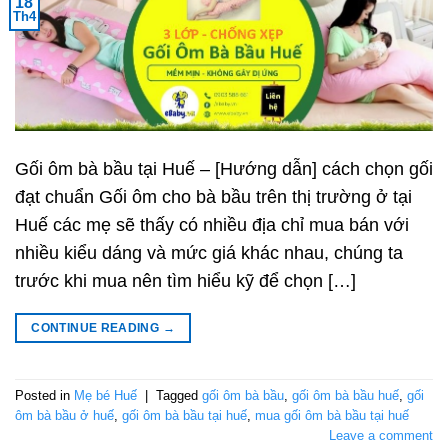
18
Th4
Gối ôm bà bầu tại Huế – [Hướng dẫn] cách chọn gối
đạt chuẩn Gối ôm cho bà bầu trên thị trường ở tại
Huế các mẹ sẽ thấy có nhiều địa chỉ mua bán với
nhiều kiểu dáng và mức giá khác nhau, chúng ta
trước khi mua nên tìm hiểu kỹ để chọn […]
CONTINUE READING
→
Posted in
Mẹ bé Huế
|
Tagged
gối ôm bà bầu
,
gối ôm bà bầu huế
,
gối
ôm bà bầu ở huế
,
gối ôm bà bầu tại huế
,
mua gối ôm bà bầu tại huế
Leave a comment