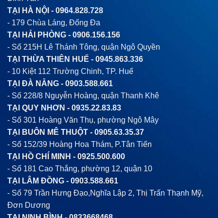
TẠI HÀ NỘI -
0964.828.728
- 179 Chùa Láng, Đống Đa
TẠI HẢI PHÒNG -
0906.156.156
- Số 215H Lê Thánh Tông, quận Ngô Quyền
TẠI THỪA THIÊN HUẾ -
0945.863.336
- 10 Kiệt 112 Trường Chinh, TP. Huế
TẠI ĐÀ NẴNG -
0903.588.661
- Số 228/8 Nguyễn Hoàng, quận Thanh Khê
TẠI QUY NHƠN -
0935.22.83.83
- Số 301 Hoàng Văn Thụ, phường Ngô Mây
TẠI BUÔN MÊ THUỘT -
0905.63.35.37
- Số 152/39 Hoàng Hoa Thám, P.Tân Tiến
TẠI HỒ CHÍ MINH -
0925.500.600
- Số 181 Cao Thắng, phường 12, quận 10
TẠI LÂM ĐỒNG -
0903.588.661
- Số 79 Trần Hưng Đạo,Nghĩa Lập 2, Thị Trấn Thạnh Mỹ,
Đơn Dương
TẠI NINH BÌNH -
0833668468