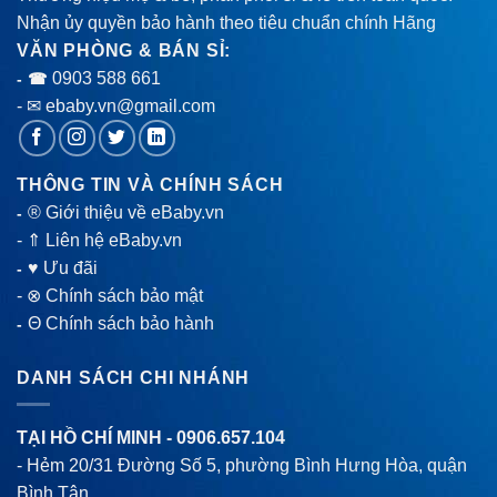
Nhận ủy quyền bảo hành theo tiêu chuẩn chính Hãng
VĂN PHÒNG & BÁN SỈ:
0903 588 661
- ☎
- ✉ ebaby.vn@gmail.com
THÔNG TIN VÀ CHÍNH SÁCH
® Giới thiệu về eBaby.vn
-
-
⇑ Liên hệ eBaby.vn
♥ Ưu đãi
-
-
⊗ Chính sách bảo mật
Θ Chính sách bảo hành
-
DANH SÁCH CHI NHÁNH
TẠI HỒ CHÍ MINH -
0906.657.104
- Hẻm 20/31 Đường Số 5, phường Bình Hưng Hòa, quận
Bình Tân