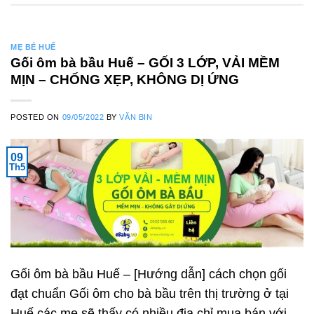
MẸ BÉ HUẾ
Gối ôm bà bầu Huế – GỐI 3 LỚP, VẢI MỀM
MỊN – CHỐNG XẸP, KHÔNG DỊ ỨNG
POSTED ON
09/05/2022
BY
VĂN BIN
09
Th5
Gối ôm bà bầu Huế – [Hướng dẫn] cách chọn gối
đạt chuẩn Gối ôm cho bà bầu trên thị trường ở tại
Huế các mẹ sẽ thấy có nhiều địa chỉ mua bán với