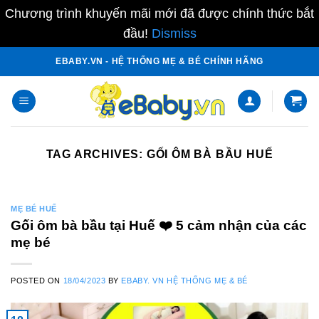
Chương trình khuyến mãi mới đã được chính thức bắt
đầu!
Dismiss
Skip
EBABY.VN - HỆ THỐNG MẸ & BÉ CHÍNH HÃNG
to
content
TAG ARCHIVES:
GỐI ÔM BÀ BẦU HUẾ
MẸ BÉ HUẾ
Gối ôm bà bầu tại Huế ❤️️ 5 cảm nhận của các
mẹ bé
POSTED ON
18/04/2023
BY
EBABY. VN HỆ THỐNG MẸ & BÉ