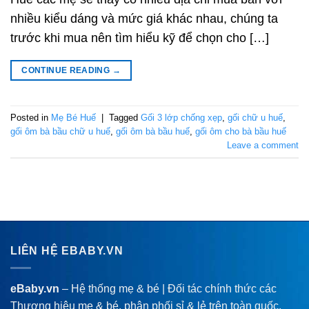
nhiều kiểu dáng và mức giá khác nhau, chúng ta
trước khi mua nên tìm hiểu kỹ để chọn cho […]
CONTINUE READING
→
Posted in
Mẹ Bé Huế
|
Tagged
Gối 3 lớp chống xẹp
,
gối chữ u huế
,
gối ôm bà bầu chữ u huế
,
gối ôm bà bầu huế
,
gối ôm cho bà bầu huế
Leave a comment
LIÊN HỆ EBABY.VN
eBaby.vn
– Hệ thống mẹ & bé | Đối tác chính thức các
Thương hiệu mẹ & bé, phân phối sỉ & lẻ trên toàn quốc.