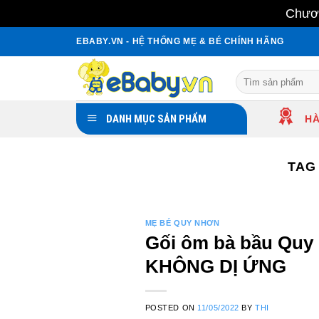
Chươn
Skip
EBABY.VN - HỆ THỐNG MẸ & BÉ CHÍNH HÃNG
to
content
Search
for:
DANH MỤC SẢN PHẨM
HÀ
TAG
MẸ BÉ QUY NHƠN
Gối ôm bà bầu Quy
KHÔNG DỊ ỨNG
POSTED ON
11/05/2022
BY
THI