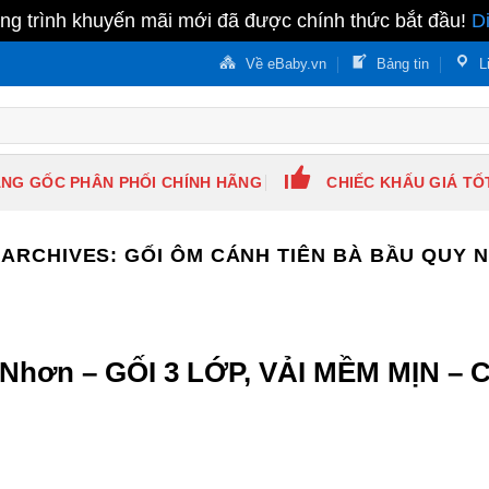
g trình khuyến mãi mới đã được chính thức bắt đầu!
D
Về eBaby.vn
Bảng tin
L
NG GỐC PHÂN PHỐI CHÍNH HÃNG
CHIẾC KHẤU GIÁ TỐ
 ARCHIVES:
GỐI ÔM CÁNH TIÊN BÀ BẦU QUY 
 Nhơn – GỐI 3 LỚP, VẢI MỀM MỊN –