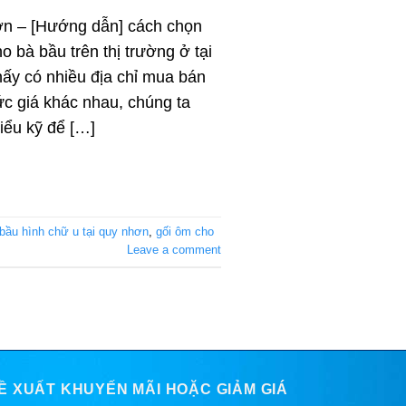
n – [Hướng dẫn] cách chọn
o bà bầu trên thị trường ở tại
ấy có nhiều địa chỉ mua bán
ức giá khác nhau, chúng ta
iểu kỹ để […]
bầu hình chữ u tại quy nhơn
,
gối ôm cho
Leave a comment
Ề XUẤT KHUYẾN MÃI HOẶC GIẢM GIÁ