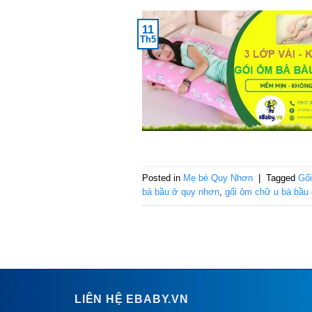
11
Th5
Posted in
Mẹ bé Quy Nhơn
|
Tagged
Gối
bà bầu ở quy nhơn
,
gối ôm chữ u bà bầu
LIÊN HỆ EBABY.VN