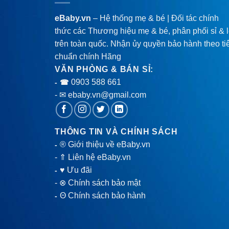
eBaby.vn
– Hệ thống mẹ & bé | Đối tác chính
thức các Thương hiệu mẹ & bé, phân phối sỉ & 
trên toàn quốc. Nhận ủy quyền bảo hành theo ti
chuẩn chính Hãng
VĂN PHÒNG & BÁN SỈ:
0903 588 661
- ☎
- ✉ ebaby.vn@gmail.com
THÔNG TIN VÀ CHÍNH SÁCH
® Giới thiệu về eBaby.vn
-
-
⇑ Liên hệ eBaby.vn
♥ Ưu đãi
-
-
⊗ Chính sách bảo mật
Θ Chính sách bảo hành
-