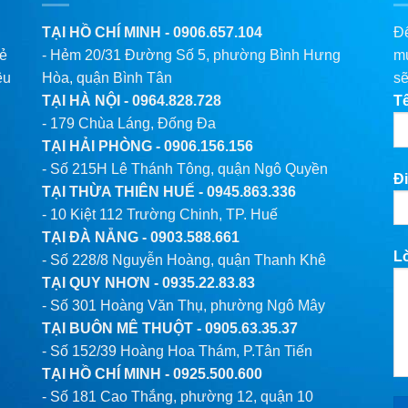
TẠI HỒ CHÍ MINH -
0906.657.104
Để
lẻ
- Hẻm 20/31 Đường Số 5, phường Bình Hưng
mu
êu
Hòa, quận Bình Tân
sẽ
TẠI HÀ NỘI -
0964.828.728
T
- 179 Chùa Láng, Đống Đa
TẠI HẢI PHÒNG -
0906.156.156
- Số 215H Lê Thánh Tông, quận Ngô Quyền
Đi
TẠI THỪA THIÊN HUẾ -
0945.863.336
- 10 Kiệt 112 Trường Chinh, TP. Huế
TẠI ĐÀ NẴNG -
0903.588.661
L
- Số 228/8 Nguyễn Hoàng, quận Thanh Khê
TẠI QUY NHƠN -
0935.22.83.83
- Số 301 Hoàng Văn Thụ, phường Ngô Mây
TẠI BUÔN MÊ THUỘT -
0905.63.35.37
- Số 152/39 Hoàng Hoa Thám, P.Tân Tiến
TẠI HỒ CHÍ MINH -
0925.500.600
- Số 181 Cao Thắng, phường 12, quận 10