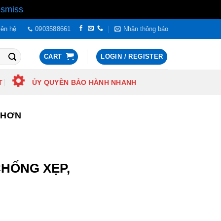
ismiss
iên hệ
0903588661
Nhận thông báo
CART
LOGIN / REGISTER
T
ỦY QUYỀN BẢO HÀNH NHANH
NHƠN
 CHỐNG XẸP,