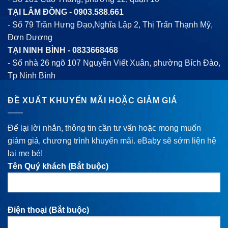
TẠI LÂM ĐỒNG -
0903.588.661
- Số 79 Trần Hưng Đạo,Nghĩa Lập 2, Thị Trấn Thạnh Mỹ,
Đơn Dương
TẠI NINH BÌNH -
0833668468
- Số nhà 26 ngõ 107 Nguyễn Viết Xuân, phường Bích Đào,
Tp Ninh Bình
ĐỀ XUẤT KHUYẾN MÃI HOẶC GIẢM GIÁ
Để lại lời nhắn, thông tin cần tư vấn hoặc mong muốn
giảm giá, chương trình khuyến mãi. eBaby sẽ sớm liện hệ
lại mẹ bé!
Tên Quý khách (Bắt buộc)
Điện thoại (Bắt buộc)