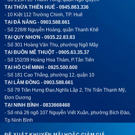
TẠI THỪA THIÊN HUẾ -
0945.863.336
- 10 Kiệt 112 Trường Chinh, TP. Huế
TẠI ĐÀ NẴNG -
0903.588.661
- Số 228/8 Nguyễn Hoàng, quận Thanh Khê
TẠI QUY NHƠN -
0935.22.83.83
- Số 301 Hoàng Văn Thụ, phường Ngô Mây
TẠI BUÔN MÊ THUỘT -
0905.63.35.37
- Số 152/39 Hoàng Hoa Thám, P.Tân Tiến
TẠI HỒ CHÍ MINH -
0925.500.600
- Số 181 Cao Thắng, phường 12, quận 10
TẠI LÂM ĐỒNG -
0903.588.661
- Số 79 Trần Hưng Đạo,Nghĩa Lập 2, Thị Trấn Thạnh Mỹ,
Đơn Dương
TẠI NINH BÌNH -
0833668468
- Số nhà 26 ngõ 107 Nguyễn Viết Xuân, phường Bích Đào,
Tp Ninh Bình
ĐỀ XUẤT KHUYẾN MÃI HOẶC GIẢM GIÁ