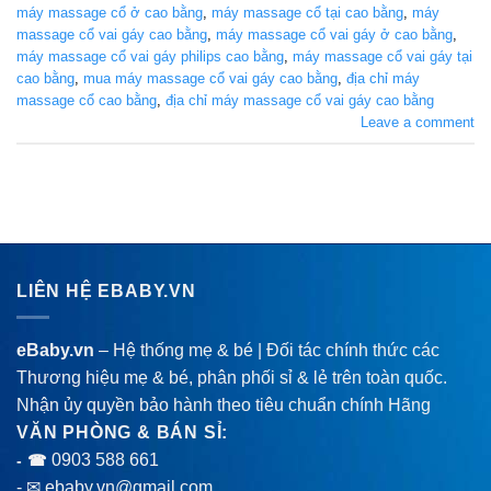
máy massage cổ ở cao bằng
,
máy massage cổ tại cao bằng
,
máy
massage cổ vai gáy cao bằng
,
máy massage cổ vai gáy ở cao bằng
,
máy massage cổ vai gáy philips cao bằng
,
máy massage cổ vai gáy tại
cao bằng
,
mua máy massage cổ vai gáy cao bằng
,
địa chỉ máy
massage cổ cao bằng
,
địa chỉ máy massage cổ vai gáy cao bằng
Leave a comment
LIÊN HỆ EBABY.VN
eBaby.vn
– Hệ thống mẹ & bé | Đối tác chính thức các
Thương hiệu mẹ & bé, phân phối sỉ & lẻ trên toàn quốc.
Nhận ủy quyền bảo hành theo tiêu chuẩn chính Hãng
VĂN PHÒNG & BÁN SỈ:
0903 588 661
- ☎
- ✉ ebaby.vn@gmail.com