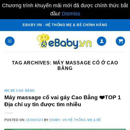
Chương trình khuyến mãi mới đã được chính thức bắt
đầu!
Dismiss
Skip
EBABY.VN - HỆ THỐNG MẸ & BÉ CHÍNH HÃNG
to
content
TAG ARCHIVES:
MÁY MASSAGE CỔ Ở CAO
BẰNG
MẸ BÉ CAO BẰNG
Máy massage cổ vai gáy Cao Bằng ❤️️TOP 1
Địa chỉ uy tín được tìm nhiều
POSTED ON
15/08/2024
BY
EBABY. VN HỆ THỐNG MẸ & BÉ