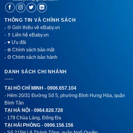
THÔNG TIN VÀ CHÍNH SÁCH
® Giới thiệu về eBaby.vn
-
-
⇑ Liên hệ eBaby.vn
♥ Ưu đãi
-
-
⊗ Chính sách bảo mật
Θ Chính sách bảo hành
-
DANH SÁCH CHI NHÁNH
TẠI HỒ CHÍ MINH -
0906.657.104
- Hẻm 20/31 Đường Số 5, phường Bình Hưng Hòa, quận
Bình Tân
TẠI HÀ NỘI -
0964.828.728
- 179 Chùa Láng, Đống Đa
TẠI HẢI PHÒNG -
0906.156.156
- Số 215H Lê Thánh Tông, quận Ngô Quyền