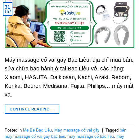
31
Th7
Máy massage cổ vai gáy Bạc Liêu: địa chỉ mua bán,
sửa chữa bảo hành ở tại Bạc Liêu với các hãng:
Xiaomi, HASUTA, Daikiosan, Kachi, Azaki, Reborn,
Konka, Beurer, Medisana, Fujita, Phillips,…máy mát
xa.
CONTINUE READING
→
Posted in
Mẹ Bé Bạc Liêu
,
Máy massage cổ vai gáy
|
Tagged
bán
máy massage cổ vai gáy bạc liêu
,
máy massage cổ bạc liêu
,
máy