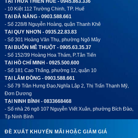
TẠI THỪA THIÊN HUẾ -
0945.863.336
- 10 Kiệt 112 Trường Chinh, TP. Huế
TẠI ĐÀ NẴNG -
0903.588.661
- Số 228/8 Nguyễn Hoàng, quận Thanh Khê
TẠI QUY NHƠN -
0935.22.83.83
- Số 301 Hoàng Văn Thụ, phường Ngô Mây
TẠI BUÔN MÊ THUỘT -
0905.63.35.37
- Số 152/39 Hoàng Hoa Thám, P.Tân Tiến
TẠI HỒ CHÍ MINH -
0925.500.600
- Số 181 Cao Thắng, phường 12, quận 10
TẠI LÂM ĐỒNG -
0903.588.661
- Số 79 Trần Hưng Đạo,Nghĩa Lập 2, Thị Trấn Thạnh Mỹ,
Đơn Dương
TẠI NINH BÌNH -
0833668468
- Số nhà 26 ngõ 107 Nguyễn Viết Xuân, phường Bích Đào,
Tp Ninh Bình
ĐỀ XUẤT KHUYẾN MÃI HOẶC GIẢM GIÁ