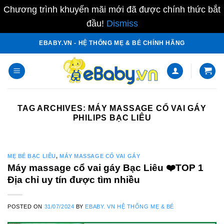
Chương trình khuyến mãi mới đã được chính thức bắt
đầu!
Dismiss
Skip
EBABY.VN - HỆ THỐNG MẸ & BÉ CHÍNH HÃNG
to
content
TAG ARCHIVES:
MÁY MASSAGE CỔ VAI GÁY
PHILIPS BẠC LIÊU
MẸ BÉ BẠC LIÊU
,
MÁY MASSAGE CỔ VAI GÁY
Máy massage cổ vai gáy Bạc Liêu ❤️️TOP 1
Địa chỉ uy tín được tìm nhiều
POSTED ON
31/07/2024
BY
EBABY. VN HỆ THỐNG MẸ & BÉ