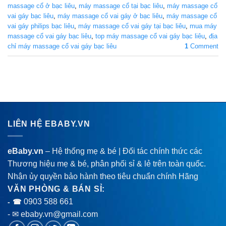
massage cổ ở bạc liêu
,
máy massage cổ tại bạc liêu
,
máy massage cổ
vai gáy bạc liêu
,
máy massage cổ vai gáy ở bạc liêu
,
máy massage cổ
vai gáy philips bạc liêu
,
máy massage cổ vai gáy tại bạc liêu
,
mua máy
massage cổ vai gáy bạc liêu
,
top máy massage cổ vai gáy bạc liêu
,
địa
chỉ máy massage cổ vai gáy bạc liêu
1
Comment
LIÊN HỆ EBABY.VN
eBaby.vn
– Hệ thống mẹ & bé | Đối tác chính thức các
Thương hiệu mẹ & bé, phân phối sỉ & lẻ trên toàn quốc.
Nhận ủy quyền bảo hành theo tiêu chuẩn chính Hãng
VĂN PHÒNG & BÁN SỈ:
0903 588 661
- ☎
- ✉ ebaby.vn@gmail.com