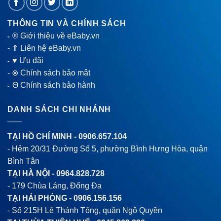
THÔNG TIN VÀ CHÍNH SÁCH
® Giới thiệu về eBaby.vn
-
-
⇑ Liên hệ eBaby.vn
♥ Ưu đãi
-
-
⊗ Chính sách bảo mật
Θ Chính sách bảo hành
-
DANH SÁCH CHI NHÁNH
TẠI HỒ CHÍ MINH -
0906.657.104
- Hẻm 20/31 Đường Số 5, phường Bình Hưng Hòa, quận
Bình Tân
TẠI HÀ NỘI -
0964.828.728
- 179 Chùa Láng, Đống Đa
TẠI HẢI PHÒNG -
0906.156.156
- Số 215H Lê Thánh Tông, quận Ngô Quyền