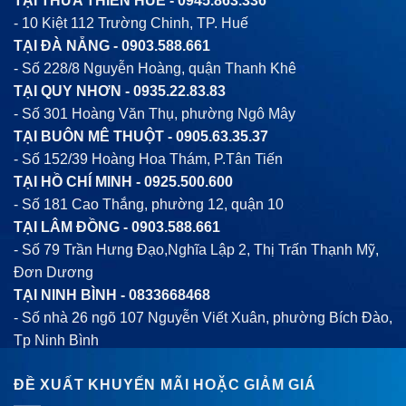
TẠI THỪA THIÊN HUẾ -
0945.863.336
- 10 Kiệt 112 Trường Chinh, TP. Huế
TẠI ĐÀ NẴNG -
0903.588.661
- Số 228/8 Nguyễn Hoàng, quận Thanh Khê
TẠI QUY NHƠN -
0935.22.83.83
- Số 301 Hoàng Văn Thụ, phường Ngô Mây
TẠI BUÔN MÊ THUỘT -
0905.63.35.37
- Số 152/39 Hoàng Hoa Thám, P.Tân Tiến
TẠI HỒ CHÍ MINH -
0925.500.600
- Số 181 Cao Thắng, phường 12, quận 10
TẠI LÂM ĐỒNG -
0903.588.661
- Số 79 Trần Hưng Đạo,Nghĩa Lập 2, Thị Trấn Thạnh Mỹ,
Đơn Dương
TẠI NINH BÌNH -
0833668468
- Số nhà 26 ngõ 107 Nguyễn Viết Xuân, phường Bích Đào,
Tp Ninh Bình
ĐỀ XUẤT KHUYẾN MÃI HOẶC GIẢM GIÁ