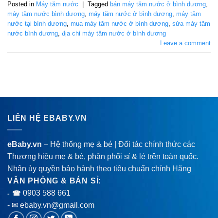
Posted in
Máy tăm nước
|
Tagged
bán máy tăm nước ở bình dương
,
máy tăm nước bình dương
,
máy tăm nước ở bình dương
,
máy tăm
nước tại bình dương
,
mua máy tăm nước ở bình dương
,
sửa máy tăm
nước bình dương
,
địa chỉ máy tăm nước ở bình dương
Leave a comment
LIÊN HỆ EBABY.VN
eBaby.vn
– Hệ thống mẹ & bé | Đối tác chính thức các
Thương hiệu mẹ & bé, phân phối sỉ & lẻ trên toàn quốc.
Nhận ủy quyền bảo hành theo tiêu chuẩn chính Hãng
VĂN PHÒNG & BÁN SỈ:
0903 588 661
- ☎
- ✉ ebaby.vn@gmail.com