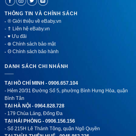
THÔNG TIN VÀ CHÍNH SÁCH
® Giới thiệu về eBaby.vn
-
-
⇑ Liên hệ eBaby.vn
♥ Ưu đãi
-
-
⊗ Chính sách bảo mật
Θ Chính sách bảo hành
-
DANH SÁCH CHI NHÁNH
TẠI HỒ CHÍ MINH -
0906.657.104
- Hẻm 20/31 Đường Số 5, phường Bình Hưng Hòa, quận
Bình Tân
TẠI HÀ NỘI -
0964.828.728
- 179 Chùa Láng, Đống Đa
TẠI HẢI PHÒNG -
0906.156.156
- Số 215H Lê Thánh Tông, quận Ngô Quyền