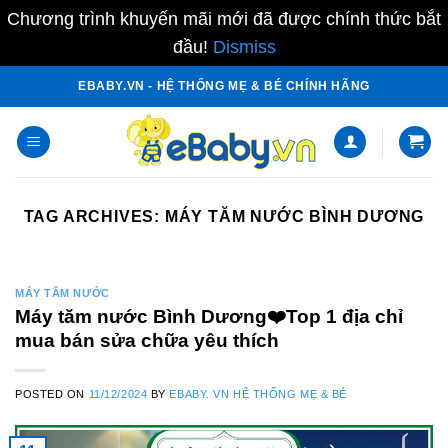
Chương trình khuyến mãi mới đã được chính thức bắt
đầu!
Dismiss
Skip
EBABY.VN - HỆ THỐNG MẸ & BÉ CHÍNH HÃNG
to
content
TAG ARCHIVES:
MÁY TĂM NƯỚC BÌNH DƯƠNG
MÁY TĂM NƯỚC
Máy tăm nước Bình Dương❤️️Top 1 địa chỉ
mua bán sửa chữa yêu thích
POSTED ON
11/12/2024
BY
EBABY. VN HỆ THỐNG MẸ & BÉ