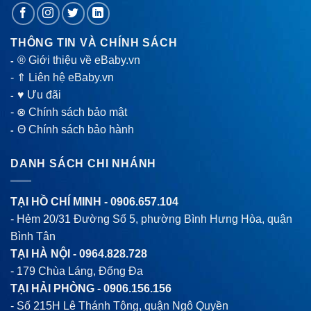
THÔNG TIN VÀ CHÍNH SÁCH
® Giới thiệu về eBaby.vn
-
-
⇑ Liên hệ eBaby.vn
♥ Ưu đãi
-
-
⊗ Chính sách bảo mật
Θ Chính sách bảo hành
-
DANH SÁCH CHI NHÁNH
TẠI HỒ CHÍ MINH -
0906.657.104
- Hẻm 20/31 Đường Số 5, phường Bình Hưng Hòa, quận
Bình Tân
TẠI HÀ NỘI -
0964.828.728
- 179 Chùa Láng, Đống Đa
TẠI HẢI PHÒNG -
0906.156.156
- Số 215H Lê Thánh Tông, quận Ngô Quyền