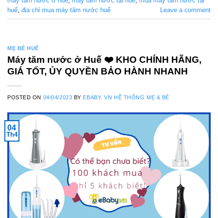
máy tăm nước ở huế
,
máy tăm nước tại huế
,
mua máy tăm nước tại
huế
,
địa chỉ mua máy tăm nước huế
Leave a comment
MẸ BÉ HUẾ
Máy tăm nước ở Huế ❤️️ KHO CHÍNH HÃNG,
GIÁ TỐT, ỦY QUYỀN BẢO HÀNH NHANH
POSTED ON
04/04/2023
BY
EBABY. VN HỆ THỐNG MẸ & BÉ
04
Th4