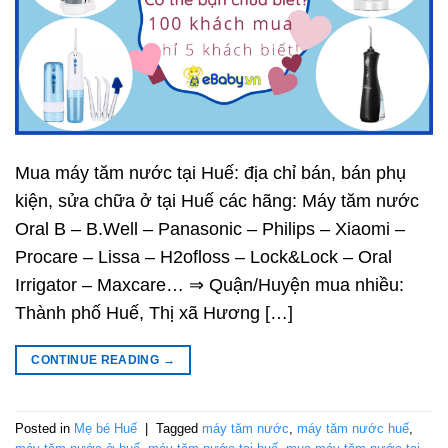
Mua máy tăm nước tại Huế: địa chỉ bán, bán phụ
kiện, sửa chữa ở tại Huế các hãng: Máy tăm nước
Oral B – B.Well – Panasonic – Philips – Xiaomi –
Procare – Lissa – H2ofloss – Lock&Lock – Oral
Irrigator – Maxcare… ⇒ Quận/Huyện mua nhiều:
Thành phố Huế, Thị xã Hương […]
CONTINUE READING
→
Posted in
Mẹ bé Huế
|
Tagged
máy tăm nước
,
máy tăm nước huế
,