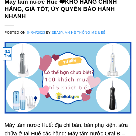
Máy tăm nước Huế ❤️️KHO HÀNG CHÍNH
HÃNG, GIÁ TỐT, ỦY QUYỀN BẢO HÀNH
NHANH
POSTED ON
04/04/2023
BY
EBABY. VN HỆ THỐNG MẸ & BÉ
04
Th4
Máy tăm nước Huế: địa chỉ bán, bán phụ kiện, sửa
chữa ở tại Huế các hãng: Máy tăm nước Oral B –