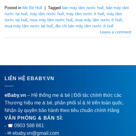
Posted in
Mẹ Bé Huế
|
Tagged
bán máy tăm nước huế
,
bán máy tăm
nước tại huế
,
máy tăm nước huế
,
máy tăm nước ở huế
,
máy tăm
nước tại huế
,
mua máy tăm nước huế
,
mua máy tăm nước ở huế
,
mua máy tăm nước tại huế
,
địa chỉ bán máy tăm nước ở huế
Leave a comment
LIÊN HỆ EBABY.VN
eBaby.vn
– Hệ thống mẹ & bé | Đối tác chính thức các
Thương hiệu mẹ & bé, phân phối sỉ & lẻ trên toàn quốc.
Nhận ủy quyền bảo hành theo tiêu chuẩn chính Hãng
VĂN PHÒNG & BÁN SỈ:
0903 588 661
- ☎
- ✉ ebaby.vn@gmail.com