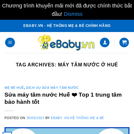
Chương trình khuyến mãi mới đã được chính thức bắt
đầu!
Dismiss
Skip
EBABY.VN - HỆ THỐNG MẸ & BÉ CHÍNH HÃNG
to
content
TAG ARCHIVES:
MÁY TĂM NƯỚC Ở HUẾ
MẸ BÉ HUẾ
,
DỊCH VỤ SỬA MÁY TĂM NƯỚC
Sửa máy tăm nước Huế ❤️️ Top 1 trung tâm
bảo hành tốt
POSTED ON
30/05/2023
BY
EBABY. VN HỆ THỐNG MẸ & BÉ