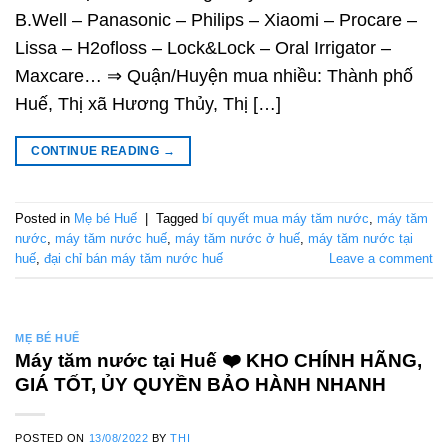
B.Well – Panasonic – Philips – Xiaomi – Procare –
Lissa – H2ofloss – Lock&Lock – Oral Irrigator –
Maxcare… ⇒ Quận/Huyện mua nhiều: Thành phố
Huế, Thị xã Hương Thủy, Thị […]
CONTINUE READING
→
Posted in
Mẹ bé Huế
|
Tagged
bí quyết mua máy tăm nước
,
máy tăm
nước
,
máy tăm nước huế
,
máy tăm nước ở huế
,
máy tăm nước tại
huế
,
đại chỉ bán máy tăm nước huế
Leave a comment
MẸ BÉ HUẾ
Máy tăm nước tại Huế ❤️️ KHO CHÍNH HÃNG,
GIÁ TỐT, ỦY QUYỀN BẢO HÀNH NHANH
POSTED ON
13/08/2022
BY
THI