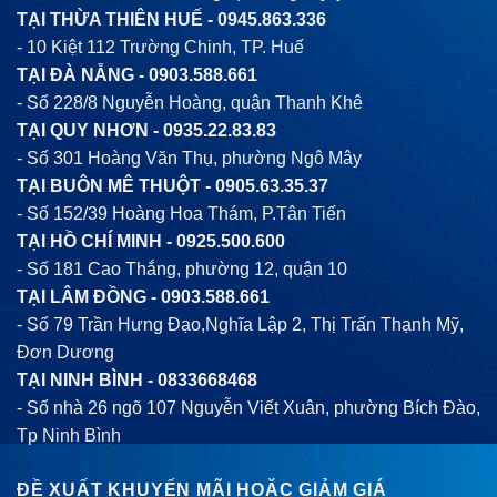
TẠI THỪA THIÊN HUẾ -
0945.863.336
- 10 Kiệt 112 Trường Chinh, TP. Huế
TẠI ĐÀ NẴNG -
0903.588.661
- Số 228/8 Nguyễn Hoàng, quận Thanh Khê
TẠI QUY NHƠN -
0935.22.83.83
- Số 301 Hoàng Văn Thụ, phường Ngô Mây
TẠI BUÔN MÊ THUỘT -
0905.63.35.37
- Số 152/39 Hoàng Hoa Thám, P.Tân Tiến
TẠI HỒ CHÍ MINH -
0925.500.600
- Số 181 Cao Thắng, phường 12, quận 10
TẠI LÂM ĐỒNG -
0903.588.661
- Số 79 Trần Hưng Đạo,Nghĩa Lập 2, Thị Trấn Thạnh Mỹ,
Đơn Dương
TẠI NINH BÌNH -
0833668468
- Số nhà 26 ngõ 107 Nguyễn Viết Xuân, phường Bích Đào,
Tp Ninh Bình
ĐỀ XUẤT KHUYẾN MÃI HOẶC GIẢM GIÁ