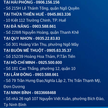
TẠI HẢI PHÒNG -
0906.156.156
- Số 215H Lê Thánh Tông, quận Ngô Quyền
TẠI THỪA THIÊN HUẾ -
0945.863.336
- 10 Kiệt 112 Trường Chinh, TP. Huế
TẠI ĐÀ NẴNG -
0903.588.661
- Số 228/8 Nguyễn Hoàng, quận Thanh Khê
TẠI QUY NHƠN -
0935.22.83.83
- Số 301 Hoàng Văn Thụ, phường Ngô Mây
TẠI BUÔN MÊ THUỘT -
0905.63.35.37
- Số 152/39 Hoàng Hoa Thám, P.Tân Tiến
TẠI HỒ CHÍ MINH -
0925.500.600
- Số 181 Cao Thắng, phường 12, quận 10
TẠI LÂM ĐỒNG -
0903.588.661
- Số 79 Trần Hưng Đạo,Nghĩa Lập 2, Thị Trấn Thạnh Mỹ,
Đơn Dương
TẠI NINH BÌNH -
0833668468
- Số nhà 26 ngõ 107 Nguyễn Viết Xuân, phường Bích Đào,
Tp Ninh Bình