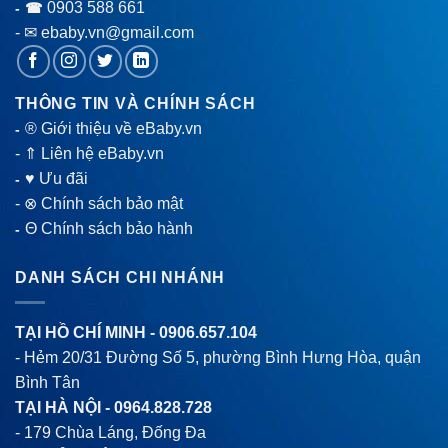
0903 588 661
- ☎
- ✉ ebaby.vn@gmail.com
THÔNG TIN VÀ CHÍNH SÁCH
® Giới thiệu về eBaby.vn
-
-
⇑ Liên hệ eBaby.vn
♥ Ưu đãi
-
-
⊗ Chính sách bảo mật
Θ Chính sách bảo hành
-
DANH SÁCH CHI NHÁNH
TẠI HỒ CHÍ MINH -
0906.657.104
- Hẻm 20/31 Đường Số 5, phường Bình Hưng Hòa, quận
Bình Tân
TẠI HÀ NỘI -
0964.828.728
- 179 Chùa Láng, Đống Đa