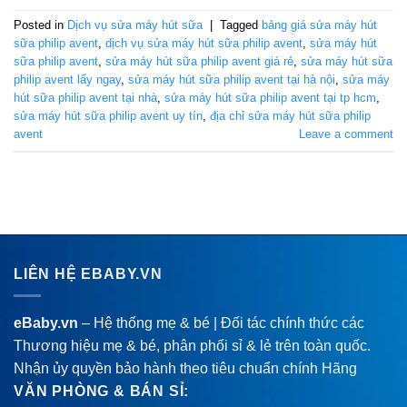
Posted in
Dịch vụ sửa máy hút sữa
|
Tagged
bảng giá sửa máy hút
sữa philip avent
,
dịch vụ sửa máy hút sữa philip avent
,
sửa máy hút
sữa philip avent
,
sửa máy hút sữa philip avent giá rẻ
,
sửa máy hút sữa
philip avent lấy ngay
,
sửa máy hút sữa philip avent tại hà nội
,
sửa máy
hút sữa philip avent tại nhà
,
sửa máy hút sữa philip avent tại tp hcm
,
sửa máy hút sữa philip avent uy tín
,
địa chỉ sửa máy hút sữa philip
avent
Leave a comment
LIÊN HỆ EBABY.VN
eBaby.vn
– Hệ thống mẹ & bé | Đối tác chính thức các
Thương hiệu mẹ & bé, phân phối sỉ & lẻ trên toàn quốc.
Nhận ủy quyền bảo hành theo tiêu chuẩn chính Hãng
VĂN PHÒNG & BÁN SỈ: