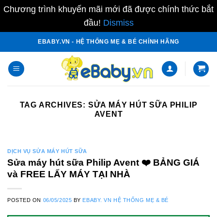
Chương trình khuyến mãi mới đã được chính thức bắt
đầu!
Dismiss
Skip
EBABY.VN - HỆ THỐNG MẸ & BÉ CHÍNH HÃNG
to
content
TAG ARCHIVES:
SỬA MÁY HÚT SỮA PHILIP
AVENT
DỊCH VỤ SỬA MÁY HÚT SỮA
Sửa máy hút sữa Philip Avent ❤️️ BẢNG GIÁ
và FREE LẤY MÁY TẠI NHÀ
POSTED ON
06/05/2025
BY
EBABY. VN HỆ THỐNG MẸ & BÉ