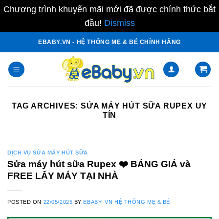
Chương trình khuyến mãi mới đã được chính thức bắt
đầu!
Dismiss
Skip
EBABY.VN - HỆ THỐNG MẸ & BÉ CHÍNH HÃNG
to
content
TAG ARCHIVES:
SỬA MÁY HÚT SỮA RUPEX UY
TÍN
DỊCH VỤ SỬA MÁY HÚT SỮA
Sửa máy hút sữa Rupex ❤️️ BẢNG GIÁ và
FREE LẤY MÁY TẠI NHÀ
POSTED ON
22/05/2025
BY
EBABY. VN HỆ THỐNG MẸ & BÉ