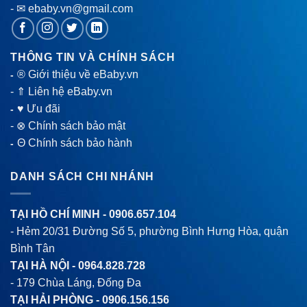
- ✉ ebaby.vn@gmail.com
THÔNG TIN VÀ CHÍNH SÁCH
® Giới thiệu về eBaby.vn
-
-
⇑ Liên hệ eBaby.vn
♥ Ưu đãi
-
-
⊗ Chính sách bảo mật
Θ Chính sách bảo hành
-
DANH SÁCH CHI NHÁNH
TẠI HỒ CHÍ MINH -
0906.657.104
- Hẻm 20/31 Đường Số 5, phường Bình Hưng Hòa, quận
Bình Tân
TẠI HÀ NỘI -
0964.828.728
- 179 Chùa Láng, Đống Đa
TẠI HẢI PHÒNG -
0906.156.156