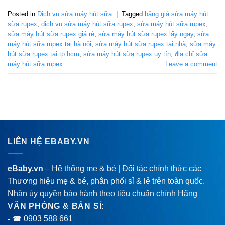
Posted in
Dịch vụ sửa máy hút sữa
|
Tagged
bảng giá sửa máy hút
sữa rupex
,
dịch vụ sửa máy hút sữa rupex
,
sửa máy hút sữa rupex
,
sửa máy hút sữa rupex giá rẻ
,
sửa máy hút sữa rupex lấy ngay
,
sửa
máy hút sữa rupex tại hà nội
,
sửa máy hút sữa rupex tại nhà
,
sửa máy
hút sữa rupex tại tp hcm
,
sửa máy hút sữa rupex uy tín
,
địa chỉ sửa
máy hút sữa rupex
Leave a comment
LIÊN HỆ EBABY.VN
eBaby.vn
– Hệ thống mẹ & bé | Đối tác chính thức các
Thương hiệu mẹ & bé, phân phối sỉ & lẻ trên toàn quốc.
Nhận ủy quyền bảo hành theo tiêu chuẩn chính Hãng
VĂN PHÒNG & BÁN SỈ:
0903 588 661
- ☎