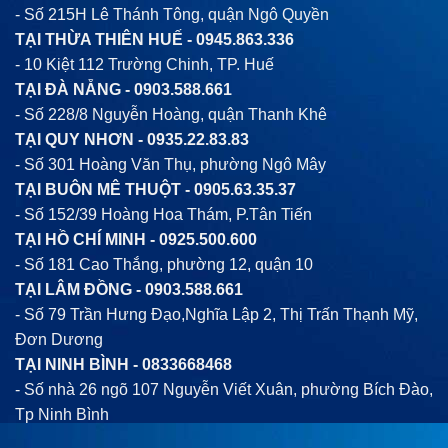
- Số 215H Lê Thánh Tông, quận Ngô Quyền
TẠI THỪA THIÊN HUẾ -
0945.863.336
- 10 Kiệt 112 Trường Chinh, TP. Huế
TẠI ĐÀ NẴNG -
0903.588.661
- Số 228/8 Nguyễn Hoàng, quận Thanh Khê
TẠI QUY NHƠN -
0935.22.83.83
- Số 301 Hoàng Văn Thụ, phường Ngô Mây
TẠI BUÔN MÊ THUỘT -
0905.63.35.37
- Số 152/39 Hoàng Hoa Thám, P.Tân Tiến
TẠI HỒ CHÍ MINH -
0925.500.600
- Số 181 Cao Thắng, phường 12, quận 10
TẠI LÂM ĐỒNG -
0903.588.661
- Số 79 Trần Hưng Đạo,Nghĩa Lập 2, Thị Trấn Thạnh Mỹ,
Đơn Dương
TẠI NINH BÌNH -
0833668468
- Số nhà 26 ngõ 107 Nguyễn Viết Xuân, phường Bích Đào,
Tp Ninh Bình