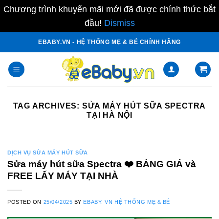
Chương trình khuyến mãi mới đã được chính thức bắt
đầu!
Dismiss
Skip
EBABY.VN - HỆ THỐNG MẸ & BÉ CHÍNH HÃNG
to
content
TAG ARCHIVES:
SỬA MÁY HÚT SỮA SPECTRA
TẠI HÀ NỘI
DỊCH VỤ SỬA MÁY HÚT SỮA
Sửa máy hút sữa Spectra ❤️️ BẢNG GIÁ và
FREE LẤY MÁY TẠI NHÀ
POSTED ON
25/04/2025
BY
EBABY. VN HỆ THỐNG MẸ & BÉ