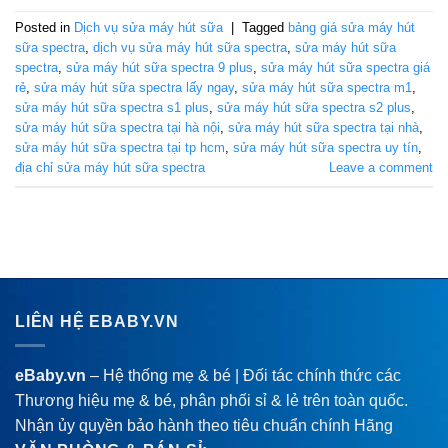
Posted in
Dịch vụ sửa máy hút sữa
|
Tagged
bảng giá sửa máy hút
sữa spectra
,
dịch vụ sửa máy hút sữa spectra
,
sửa máy hút sữa
spectra
,
sửa máy hút sữa spectra 9 plus
,
sửa máy hút sữa spectra giá
rẻ
,
sửa máy hút sữa spectra lấy ngay
,
sửa máy hút sữa spectra m1
,
sửa máy hút sữa spectra s1 plus
,
sửa máy hút sữa spectra s2 plus
,
sửa máy hút sữa spectra tại hà nội
,
sửa máy hút sữa spectra tại nhà
,
sửa máy hút sữa spectra tại tp hcm
,
sửa máy hút sữa spectra uy tín
,
địa chỉ sửa máy hút sữa spectra
Leave a comment
LIÊN HỆ EBABY.VN
eBaby.vn
– Hệ thống mẹ & bé | Đối tác chính thức các
Thương hiệu mẹ & bé, phân phối sỉ & lẻ trên toàn quốc.
Nhận ủy quyền bảo hành theo tiêu chuẩn chính Hãng