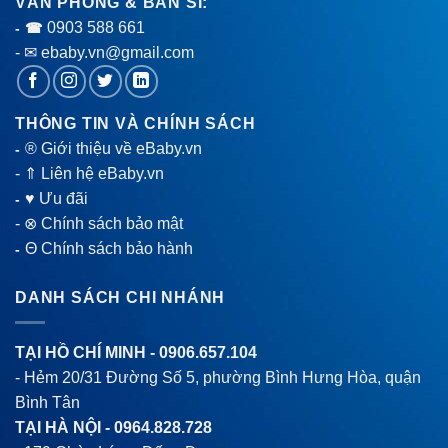
VĂN PHÒNG & BÁN SỈ:
0903 588 661
- ☎
- ✉ ebaby.vn@gmail.com
THÔNG TIN VÀ CHÍNH SÁCH
® Giới thiệu về eBaby.vn
-
-
⇑ Liên hệ eBaby.vn
♥ Ưu đãi
-
-
⊗ Chính sách bảo mật
Θ Chính sách bảo hành
-
DANH SÁCH CHI NHÁNH
TẠI HỒ CHÍ MINH -
0906.657.104
- Hẻm 20/31 Đường Số 5, phường Bình Hưng Hòa, quận
Bình Tân
TẠI HÀ NỘI -
0964.828.728