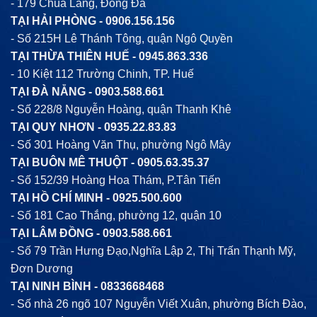
- 179 Chùa Láng, Đống Đa
TẠI HẢI PHÒNG -
0906.156.156
- Số 215H Lê Thánh Tông, quận Ngô Quyền
TẠI THỪA THIÊN HUẾ -
0945.863.336
- 10 Kiệt 112 Trường Chinh, TP. Huế
TẠI ĐÀ NẴNG -
0903.588.661
- Số 228/8 Nguyễn Hoàng, quận Thanh Khê
TẠI QUY NHƠN -
0935.22.83.83
- Số 301 Hoàng Văn Thụ, phường Ngô Mây
TẠI BUÔN MÊ THUỘT -
0905.63.35.37
- Số 152/39 Hoàng Hoa Thám, P.Tân Tiến
TẠI HỒ CHÍ MINH -
0925.500.600
- Số 181 Cao Thắng, phường 12, quận 10
TẠI LÂM ĐỒNG -
0903.588.661
- Số 79 Trần Hưng Đạo,Nghĩa Lập 2, Thị Trấn Thạnh Mỹ,
Đơn Dương
TẠI NINH BÌNH -
0833668468
- Số nhà 26 ngõ 107 Nguyễn Viết Xuân, phường Bích Đào,