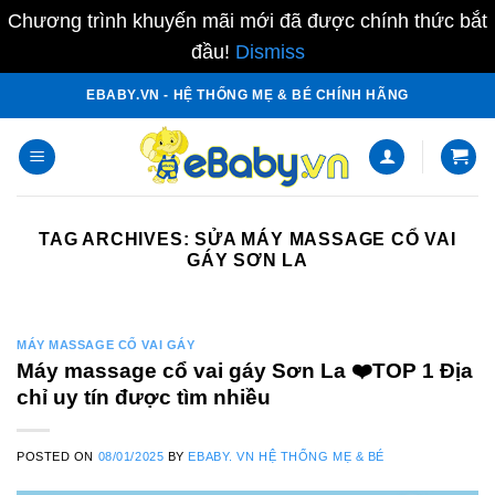
Chương trình khuyến mãi mới đã được chính thức bắt
đầu!
Dismiss
Skip
EBABY.VN - HỆ THỐNG MẸ & BÉ CHÍNH HÃNG
to
content
TAG ARCHIVES:
SỬA MÁY MASSAGE CỔ VAI
GÁY SƠN LA
MÁY MASSAGE CỔ VAI GÁY
Máy massage cổ vai gáy Sơn La ❤️️TOP 1 Địa
chỉ uy tín được tìm nhiều
POSTED ON
08/01/2025
BY
EBABY. VN HỆ THỐNG MẸ & BÉ