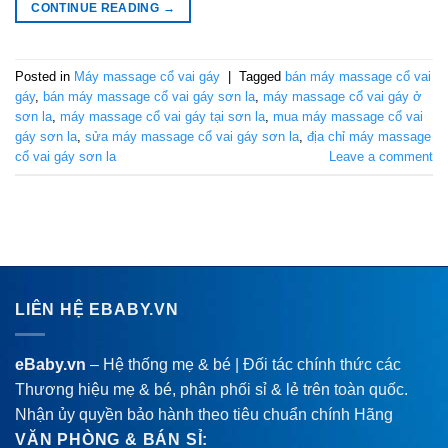
CONTINUE READING
→
Posted in
Máy massage cổ vai gáy
|
Tagged
bán máy massage cổ vai
gáy
,
bán máy massage cổ vai gáy sơn la
,
máy massage cổ vai gáy ở
sơn la
,
máy massage cổ vai gáy tại sơn la
,
mua máy massage cổ vai
gáy sơn la
,
sửa máy massage cổ vai gáy sơn la
,
địa chỉ máy massage
cổ vai gáy sơn la
Leave a comment
LIÊN HỆ EBABY.VN
eBaby.vn
– Hệ thống mẹ & bé | Đối tác chính thức các
Thương hiệu mẹ & bé, phân phối sỉ & lẻ trên toàn quốc.
Nhận ủy quyền bảo hành theo tiêu chuẩn chính Hãng
VĂN PHÒNG & BÁN SỈ: