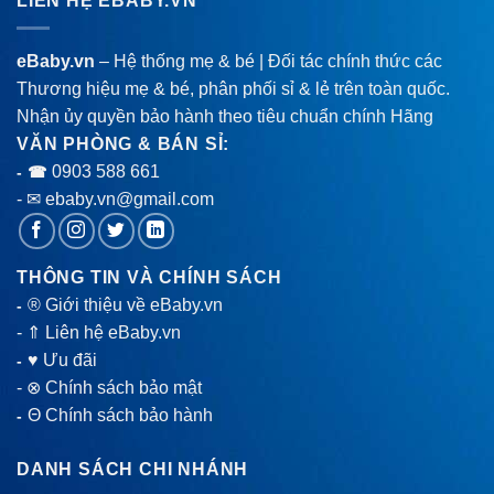
LIÊN HỆ EBABY.VN
eBaby.vn
– Hệ thống mẹ & bé | Đối tác chính thức các
Thương hiệu mẹ & bé, phân phối sỉ & lẻ trên toàn quốc.
Nhận ủy quyền bảo hành theo tiêu chuẩn chính Hãng
VĂN PHÒNG & BÁN SỈ:
0903 588 661
- ☎
- ✉ ebaby.vn@gmail.com
THÔNG TIN VÀ CHÍNH SÁCH
® Giới thiệu về eBaby.vn
-
-
⇑ Liên hệ eBaby.vn
♥ Ưu đãi
-
-
⊗ Chính sách bảo mật
Θ Chính sách bảo hành
-
DANH SÁCH CHI NHÁNH