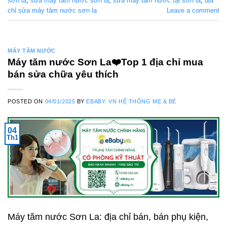
sơn la
,
sửa máy tăm nước sơn la
,
sửa máy tăm nước tại sơn la
,
địa
chỉ sửa máy tăm nước sơn la
Leave a comment
MÁY TĂM NƯỚC
Máy tăm nước Sơn La❤️️Top 1 địa chỉ mua
bán sửa chữa yêu thích
POSTED ON
04/01/2025
BY
EBABY. VN HỆ THỐNG MẸ & BÉ
04
Th1
Máy tăm nước Sơn La: địa chỉ bán, bán phụ kiện,