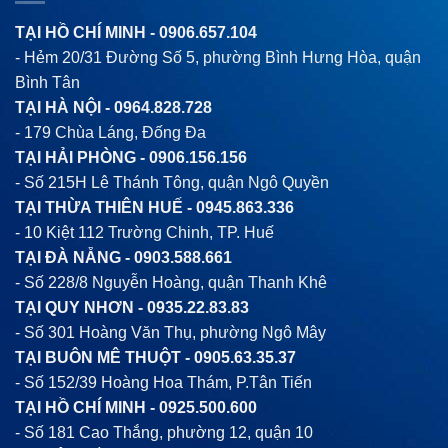
TẠI HỒ CHÍ MINH -
0906.657.104
- Hẻm 20/31 Đường Số 5, phường Bình Hưng Hòa, quận
Bình Tân
TẠI HÀ NỘI -
0964.828.728
- 179 Chùa Láng, Đống Đa
TẠI HẢI PHÒNG -
0906.156.156
- Số 215H Lê Thánh Tông, quận Ngô Quyền
TẠI THỪA THIÊN HUẾ -
0945.863.336
- 10 Kiệt 112 Trường Chinh, TP. Huế
TẠI ĐÀ NẴNG -
0903.588.661
- Số 228/8 Nguyễn Hoàng, quận Thanh Khê
TẠI QUY NHƠN -
0935.22.83.83
- Số 301 Hoàng Văn Thụ, phường Ngô Mây
TẠI BUÔN MÊ THUỘT -
0905.63.35.37
- Số 152/39 Hoàng Hoa Thám, P.Tân Tiến
TẠI HỒ CHÍ MINH -
0925.500.600
- Số 181 Cao Thắng, phường 12, quận 10