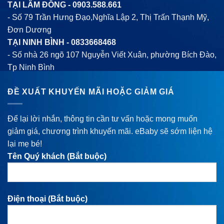
TẠI LÂM ĐỒNG -
0903.588.661
- Số 79 Trần Hưng Đạo,Nghĩa Lập 2, Thị Trấn Thạnh Mỹ,
Đơn Dương
TẠI NINH BÌNH -
0833668468
- Số nhà 26 ngõ 107 Nguyễn Viết Xuân, phường Bích Đào,
Tp Ninh Bình
ĐỀ XUẤT KHUYẾN MÃI HOẶC GIẢM GIÁ
Để lại lời nhắn, thông tin cần tư vấn hoặc mong muốn
giảm giá, chương trình khuyến mãi. eBaby sẽ sớm liện hệ
lại mẹ bé!
Tên Quý khách (Bắt buộc)
Điện thoại (Bắt buộc)