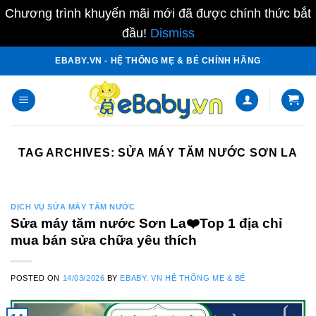
Chương trình khuyến mãi mới đã được chính thức bắt
đầu!
Dismiss
Skip
EBABY.VN - HỆ THỐNG MẸ & BÉ CHÍNH HÃNG
to
content
TAG ARCHIVES:
SỬA MÁY TĂM NƯỚC SƠN LA
DỊCH VỤ SỬA MÁY TĂM NƯỚC
Sửa máy tăm nước Sơn La❤️️Top 1 địa chỉ
mua bán sửa chữa yêu thích
POSTED ON
14/03/2026
BY
EBABY. VN HỆ THỐNG MẸ & BÉ