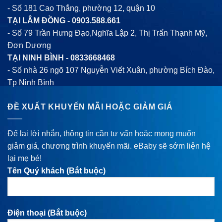
- Số 181 Cao Thắng, phường 12, quận 10
TẠI LÂM ĐỒNG -
0903.588.661
- Số 79 Trần Hưng Đạo,Nghĩa Lập 2, Thị Trấn Thạnh Mỹ,
Đơn Dương
TẠI NINH BÌNH -
0833668468
- Số nhà 26 ngõ 107 Nguyễn Viết Xuân, phường Bích Đào,
Tp Ninh Bình
ĐỀ XUẤT KHUYẾN MÃI HOẶC GIẢM GIÁ
Để lại lời nhắn, thông tin cần tư vấn hoặc mong muốn
giảm giá, chương trình khuyến mãi. eBaby sẽ sớm liện hệ
lại mẹ bé!
Tên Quý khách (Bắt buộc)
Điện thoại (Bắt buộc)