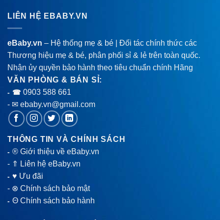
LIÊN HỆ EBABY.VN
eBaby.vn
– Hệ thống mẹ & bé | Đối tác chính thức các
Thương hiệu mẹ & bé, phân phối sỉ & lẻ trên toàn quốc.
Nhận ủy quyền bảo hành theo tiêu chuẩn chính Hãng
VĂN PHÒNG & BÁN SỈ:
0903 588 661
- ☎
- ✉ ebaby.vn@gmail.com
THÔNG TIN VÀ CHÍNH SÁCH
® Giới thiệu về eBaby.vn
-
-
⇑ Liên hệ eBaby.vn
♥ Ưu đãi
-
-
⊗ Chính sách bảo mật
Θ Chính sách bảo hành
-