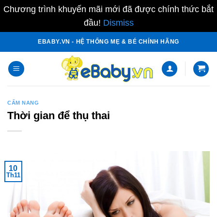
Chương trình khuyến mãi mới đã được chính thức bắt
đầu!
Dismiss
Skip
EBABY.VN - HỆ THỐNG MẸ & BÉ CHÍNH HÃNG
to
content
CẨM NANG
Thời gian để thụ thai
10
Th11