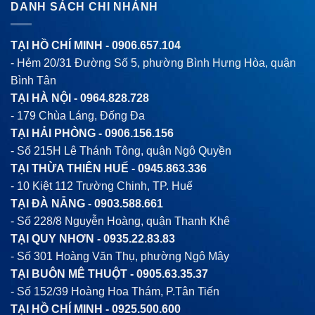
DANH SÁCH CHI NHÁNH
TẠI HỒ CHÍ MINH -
0906.657.104
- Hẻm 20/31 Đường Số 5, phường Bình Hưng Hòa, quận
Bình Tân
TẠI HÀ NỘI -
0964.828.728
- 179 Chùa Láng, Đống Đa
TẠI HẢI PHÒNG -
0906.156.156
- Số 215H Lê Thánh Tông, quận Ngô Quyền
TẠI THỪA THIÊN HUẾ -
0945.863.336
- 10 Kiệt 112 Trường Chinh, TP. Huế
TẠI ĐÀ NẴNG -
0903.588.661
- Số 228/8 Nguyễn Hoàng, quận Thanh Khê
TẠI QUY NHƠN -
0935.22.83.83
- Số 301 Hoàng Văn Thụ, phường Ngô Mây
TẠI BUÔN MÊ THUỘT -
0905.63.35.37
- Số 152/39 Hoàng Hoa Thám, P.Tân Tiến
TẠI HỒ CHÍ MINH -
0925.500.600