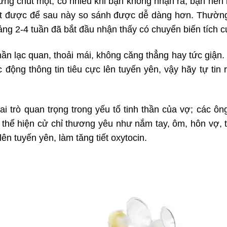
ng chút một, có nhiều khi bạn không nhận ra, bạn nên l
út được để sau này so sánh được dễ dàng hơn. Thường 
ảng 2-4 tuần đã bắt đầu nhận thấy có chuyển biến tích cự
thần lạc quan, thoải mái, không căng thẳng hay tức giận.
ác động thông tin tiêu cực lên tuyến yên, vậy hãy tự ti
ai trò quan trọng trong yếu tố tinh thần của vợ; các ô
thể hiện cử chỉ thương yêu như nắm tay, ôm, hôn vợ, th
lên tuyến yên, làm tăng tiết oxytocin.