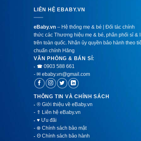
LIÊN HỆ EBABY.VN
eBaby.vn
– Hệ thống mẹ & bé | Đối tác chính
thức các Thương hiệu mẹ & bé, phân phối sỉ & 
trên toàn quốc. Nhận ủy quyền bảo hành theo ti
chuẩn chính Hãng
VĂN PHÒNG & BÁN SỈ:
0903 588 661
- ☎
- ✉ ebaby.vn@gmail.com
THÔNG TIN VÀ CHÍNH SÁCH
® Giới thiệu về eBaby.vn
-
-
⇑ Liên hệ eBaby.vn
♥ Ưu đãi
-
-
⊗ Chính sách bảo mật
Θ Chính sách bảo hành
-