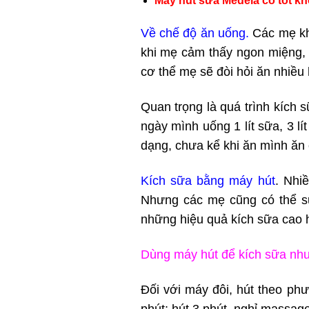
Máy hút sữa Medela có tốt k
Về chế độ ăn uống.
Các mẹ khô
khi mẹ cảm thấy ngon miệng, t
cơ thể mẹ sẽ đòi hỏi ăn nhiều
Quan trọng là quá trình kích
ngày mình uống 1 lít sữa, 3 l
dạng, chưa kể khi ăn mình ăn
Kích sữa bằng máy hút
. Nhi
Nhưng các mẹ cũng có thể sử
những hiệu quả kích sữa cao 
Dùng máy hút để kích sữa nh
Đối với máy đôi, hút theo phư
phút; hút 3 phút, nghỉ massage