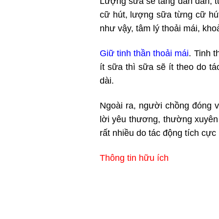
Lượng sữa sẽ tăng dần dần, từ
cữ hút, lượng sữa từng cữ h
như vậy, tâm lý thoải mái, kho
Giữ tinh thần thoải mái
. Tinh 
ít sữa thì sữa sẽ ít theo do t
dài.
Ngoài ra, người chồng đóng v
lời yêu thương, thường xuyên 
rất nhiều do tác động tích cực 
Thông tin hữu ích