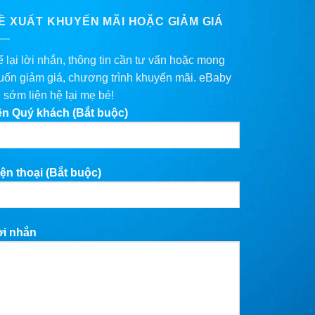
Ề XUẤT KHUYẾN MÃI HOẶC GIẢM GIÁ
 lại lời nhắn, thông tin cần tư vấn hoặc mong
ốn giảm giá, chương trình khuyến mãi. eBaby
 sớm liện hệ lại mẹ bé!
ên Quý khách (Bắt buộc)
ện thoại (Bắt buộc)
ời nhắn