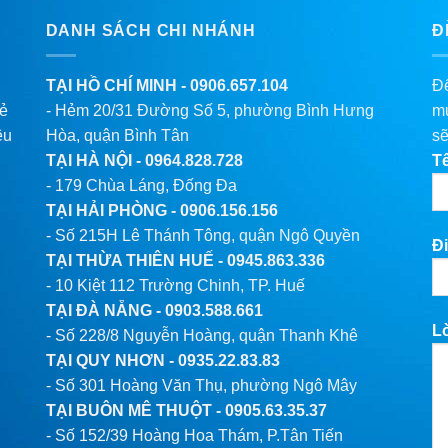
DANH SÁCH CHI NHÁNH
Đ
TẠI HỒ CHÍ MINH -
0906.657.104
Để
lẻ
- Hẻm 20/31 Đường Số 5, phường Bình Hưng
mu
êu
Hòa, quận Bình Tân
sẽ
TẠI HÀ NỘI -
0964.828.728
T
- 179 Chùa Láng, Đống Đa
TẠI HẢI PHÒNG -
0906.156.156
- Số 215H Lê Thánh Tông, quận Ngô Quyền
Đi
TẠI THỪA THIÊN HUẾ -
0945.863.336
- 10 Kiệt 112 Trường Chinh, TP. Huế
TẠI ĐÀ NẴNG -
0903.588.661
L
- Số 228/8 Nguyễn Hoàng, quận Thanh Khê
TẠI QUY NHƠN -
0935.22.83.83
- Số 301 Hoàng Văn Thụ, phường Ngô Mây
TẠI BUÔN MÊ THUỘT -
0905.63.35.37
- Số 152/39 Hoàng Hoa Thám, P.Tân Tiến