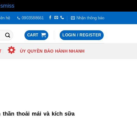
ismiss
iên hệ
0903588661
Nhận thông báo
CART
LOGIN / REGISTER
T
ỦY QUYỀN BẢO HÀNH NHANH
h thần thoải mái và kích sữa