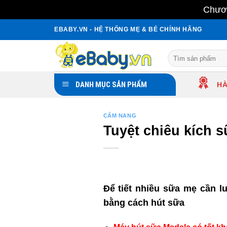
Chươn
Skip
EBABY.VN - HỆ THỐNG MẸ & BÉ CHÍNH HÃNG
to
content
Search
for:
DANH MỤC SẢN PHẨM
HÀ
CẨM NANG
Tuyệt chiêu kích 
Để tiết nhiều sữa mẹ cần lư
bằng cách hút sữa