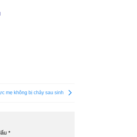
M
ực mẹ không bị chảy sau sinh
dấu
*