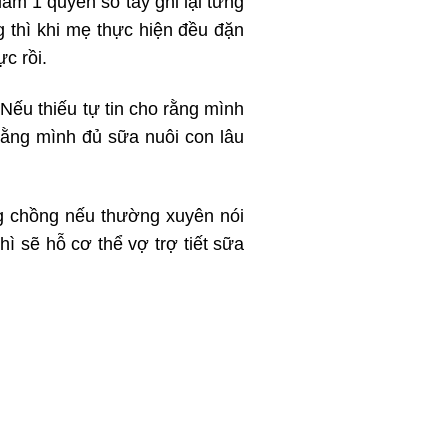
àm 1 quyển sổ tay ghi lại từng
thì khi mẹ thực hiện đều đặn
c rồi.
 Nếu thiếu tự tin cho rằng mình
n rằng mình đủ sữa nuôi con lâu
ng chồng nếu thường xuyên nói
ì sẽ hỗ cơ thể vợ trợ tiết sữa