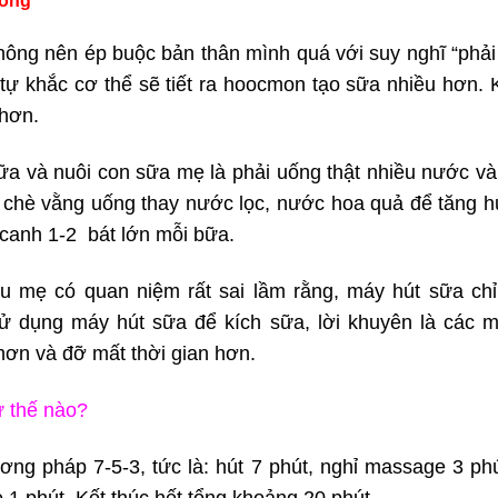
hông
ng nên ép buộc bản thân mình quá với suy nghĩ “phải ă
ự khắc cơ thể sẽ tiết ra hoocmon tạo sữa nhiều hơn. K
 hơn.
 sữa và nuôi con sữa mẹ là phải uống thật nhiều nước v
ít chè vằng uống thay nước lọc, nước hoa quả để tăng 
 canh 1-2 bát lớn mỗi bữa.
ều mẹ có quan niệm rất sai lầm rằng, máy hút sữa ch
 dụng máy hút sữa để kích sữa, lời khuyên là các 
hơn và đỡ mất thời gian hơn.
ư thế nào?
ơng pháp 7-5-3, tức là: hút 7 phút, nghỉ massage 3 ph
 1 phút. Kết thúc hết tổng khoảng 20 phút.