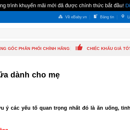
g trình khuyến mãi mới đã được chính thức bắt đầu!
D
Về eBaby.vn
Bảng tin
L
NG GỐC PHÂN PHỐI CHÍNH HÃNG
CHIẾC KHẤU GIÁ TỐ
sữa dành cho mẹ
u ý các yếu tố quan trọng nhất đó là ăn uống, tin