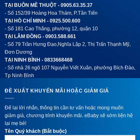
TẠI BUÔN MÊ THUỘT -
0905.63.35.37
- Số 152/39 Hoàng Hoa Thám, P.Tân Tiến
TẠI HỒ CHÍ MINH -
0925.500.600
- Số 181 Cao Thắng, phường 12, quận 10
TẠI LÂM ĐỒNG -
0903.588.661
- Số 79 Trần Hưng Đạo,Nghĩa Lập 2, Thị Trấn Thạnh Mỹ,
Đơn Dương
TẠI NINH BÌNH -
0833668468
- Số nhà 26 ngõ 107 Nguyễn Viết Xuân, phường Bích Đào,
Tp Ninh Bình
ĐỀ XUẤT KHUYẾN MÃI HOẶC GIẢM GIÁ
Để lại lời nhắn, thông tin cần tư vấn hoặc mong muốn
giảm giá, chương trình khuyến mãi. eBaby sẽ sớm liện hệ
lại mẹ bé!
Tên Quý khách (Bắt buộc)