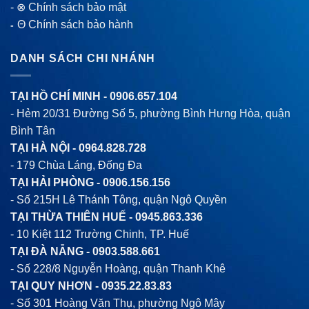
-
⊗ Chính sách bảo mật
Θ Chính sách bảo hành
-
DANH SÁCH CHI NHÁNH
TẠI HỒ CHÍ MINH -
0906.657.104
- Hẻm 20/31 Đường Số 5, phường Bình Hưng Hòa, quận
Bình Tân
TẠI HÀ NỘI -
0964.828.728
- 179 Chùa Láng, Đống Đa
TẠI HẢI PHÒNG -
0906.156.156
- Số 215H Lê Thánh Tông, quận Ngô Quyền
TẠI THỪA THIÊN HUẾ -
0945.863.336
- 10 Kiệt 112 Trường Chinh, TP. Huế
TẠI ĐÀ NẴNG -
0903.588.661
- Số 228/8 Nguyễn Hoàng, quận Thanh Khê
TẠI QUY NHƠN -
0935.22.83.83
- Số 301 Hoàng Văn Thụ, phường Ngô Mây