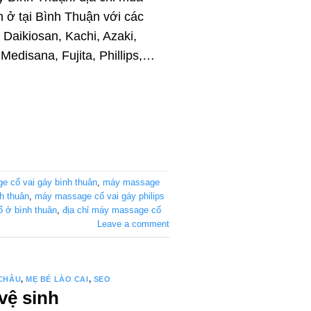
 ở tại Bình Thuận với các
Daikiosan, Kachi, Azaki,
Medisana, Fujita, Phillips,…
 cổ vai gáy bình thuân
,
máy massage
h thuân
,
máy massage cổ vai gáy philips
 ở bình thuân
,
địa chỉ máy massage cổ
Leave a comment
 CHÂU
,
MẸ BÉ LÀO CAI
,
SEO
vệ sinh