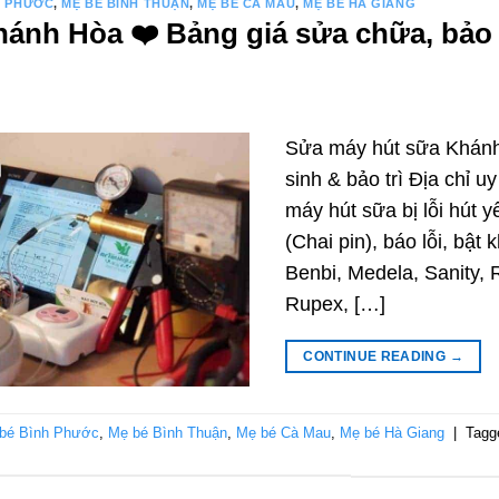
H PHƯỚC
,
MẸ BÉ BÌNH THUẬN
,
MẸ BÉ CÀ MAU
,
MẸ BÉ HÀ GIANG
nh Hòa ❤️️ Bảng giá sửa chữa, bảo t
Sửa máy hút sữa Khánh
sinh & bảo trì Địa chỉ 
máy hút sữa bị lỗi hút y
(Chai pin), báo lỗi, bật
Benbi, Medela, Sanity,
Rupex, […]
CONTINUE READING
→
bé Bình Phước
,
Mẹ bé Bình Thuận
,
Mẹ bé Cà Mau
,
Mẹ bé Hà Giang
|
Tag