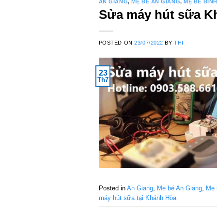
AN GIANG
,
MẸ BÉ AN GIANG
,
MẸ BÉ BÌN
Sửa máy hút sữa Khá
POSTED ON
23/07/2022
BY
THI
23
Th7
Posted in
An Giang
,
Mẹ bé An Giang
,
Mẹ 
máy hút sữa tại Khánh Hòa