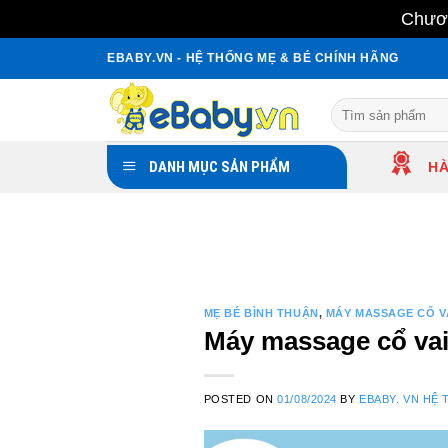
Chươn
Skip
EBABY.VN - HỆ THỐNG MẸ & BÉ CHÍNH HÃNG
to
content
Search
for:
DANH MỤC SẢN PHẨM
HÀ
MẸ BÉ BÌNH THUẬN
,
MÁY MASSAGE CỔ V
Máy massage cổ vai 
POSTED ON
01/08/2024
BY
EBABY. VN HỆ 