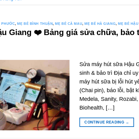
H PHƯỚC
,
MẸ BÉ BÌNH THUẬN
,
MẸ BÉ CÀ MAU
,
MẸ BÉ HÀ GIANG
,
MẸ BÉ HẬU
 Giang ❤️️ Bảng giá sửa chữa, bảo tr
Sửa máy hút sữa Hậu G
sinh & bảo trì Địa chỉ 
máy hút sữa bị lỗi hút y
(Chai pin), báo lỗi, bật
Medela, Sanity, Rozabi
Biohealth, […]
CONTINUE READING
→