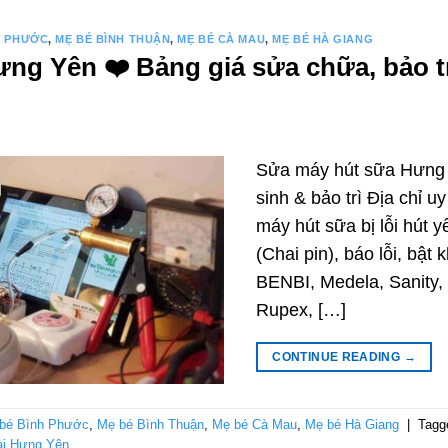
H PHƯỚC
,
MẸ BÉ BÌNH THUẬN
,
MẸ BÉ CÀ MAU
,
MẸ BÉ HÀ GIANG
g Yên ❤️️ Bảng giá sửa chữa, bảo tr
Sửa máy hút sữa Hưng 
sinh & bảo trì Địa chỉ 
máy hút sữa bị lỗi hút y
(Chai pin), báo lỗi, bật
BENBI, Medela, Sanity,
Rupex, […]
CONTINUE READING
→
bé Bình Phước
,
Mẹ bé Bình Thuận
,
Mẹ bé Cà Mau
,
Mẹ bé Hà Giang
|
Tag
ại Hưng Yên