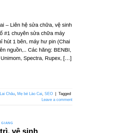
i – Liên hệ sửa chữa, vệ sinh
n số #1 chuyên sửa chữa máy
chỉ hút 1 bên, máy hư pin (Chai
 lên nguồn,.. Các hãng: BENBI,
, Unimom, Spectra, Rupex, […]
Lai Châu
,
Mẹ bé Lào Cai
,
SEO
|
Tagged
Leave a comment
N GIANG
rì, vệ sinh