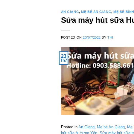
AN GIANG
,
MẸ BÉ AN GIANG
,
MẸ BÉ BÌN
Sửa máy hút sữa Hưn
POSTED ON
23/07/2022
BY
THI
23
Th7
Posted in
An Giang
,
Mẹ bé An Giang
,
Mẹ 
hút sữa ở Hưng Yên
,
Sửa máy hút sữa t