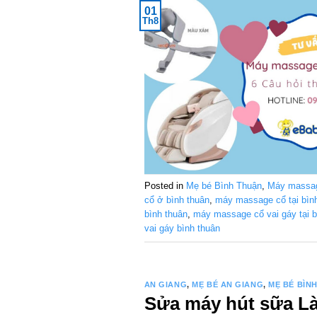
01
Th8
Posted in
Mẹ bé Bình Thuận
,
Máy massag
cổ ở bình thuân
,
máy massage cổ tại bìn
bình thuân
,
máy massage cổ vai gáy tại b
vai gáy bình thuân
AN GIANG
,
MẸ BÉ AN GIANG
,
MẸ BÉ BÌN
Sửa máy hút sữa Lào