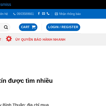
ismiss
iên hệ
0903588661
Nhận thông báo
CART
LOGIN / REGISTER
T
ỦY QUYỀN BẢO HÀNH NHANH
tín được tìm nhiều
 Bình Thuận: địa chỉ mua