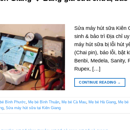
Sửa máy hút sữa Kiên G
sinh & bảo trì Địa chỉ 
máy hút sữa bị lỗi hút y
(Chai pin), báo lỗi, bật
Benbi, Medela, Sanity,
Rupex, […]
CONTINUE READING
→
bé Bình Phước
,
Mẹ bé Bình Thuận
,
Mẹ bé Cà Mau
,
Mẹ bé Hà Giang
,
Mẹ bé 
ng
,
Sửa máy hút sữa tại Kiên Giang