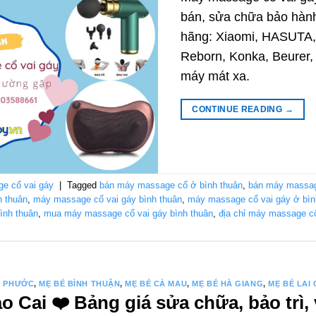
bán, sửa chữa bảo hành
hãng: Xiaomi, HASUTA, 
Reborn, Konka, Beurer, 
máy mát xa.
CONTINUE READING
→
e cổ vai gáy
|
Tagged
bán máy massage cổ ở bình thuân
,
bán máy massage
h thuân
,
máy massage cổ vai gáy bình thuân
,
máy massage cổ vai gáy ở bìn
ình thuân
,
mua máy massage cổ vai gáy bình thuân
,
địa chỉ máy massage cổ
H PHƯỚC
,
MẸ BÉ BÌNH THUẬN
,
MẸ BÉ CÀ MAU
,
MẸ BÉ HÀ GIANG
,
MẸ BÉ LAI
 Cai ❤️️ Bảng giá sửa chữa, bảo trì, 