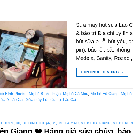
Sửa máy hút sữa Lào Ca
& bảo trì Địa chỉ uy tí
hút sữa bị lỗi hút yếu, 
pin), báo lỗi, bật không
Medela, Sanity, Rozabi
CONTINUE READING
→
bé Bình Phước
,
Mẹ bé Bình Thuận
,
Mẹ bé Cà Mau
,
Mẹ bé Hà Giang
,
Mẹ bé 
ữa ở Lào Cai
,
Sửa máy hút sữa tại Lào Cai
H PHƯỚC
,
MẸ BÉ BÌNH THUẬN
,
MẸ BÉ CÀ MAU
,
MẸ BÉ HÀ GIANG
,
MẸ BÉ KIÊ
n Giang ❤️️ Bảng giá sửa chữa, bảo t