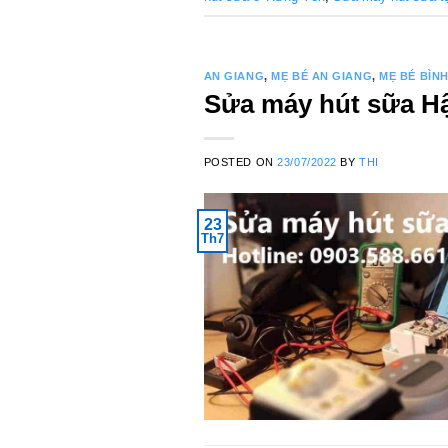
AN GIANG
,
MẸ BÉ AN GIANG
,
MẸ BÉ BÌN
Sửa máy hút sữa Hậu
POSTED ON
23/07/2022
BY
THI
23
Th7