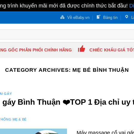
g trình khuyến mãi mới đã được chính thức bắt đầu!
D
Về eBaby.vn
Bảng tin
L
NG GỐC PHÂN PHỐI CHÍNH HÃNG
CHIẾC KHẤU GIÁ TỐ
CATEGORY ARCHIVES:
MẸ BÉ BÌNH THUẬN
AI GÁY
gáy Bình Thuận ❤️️TOP 1 Địa chỉ uy 
THỐNG MẸ & BÉ
Máy massage cổ vai gáy