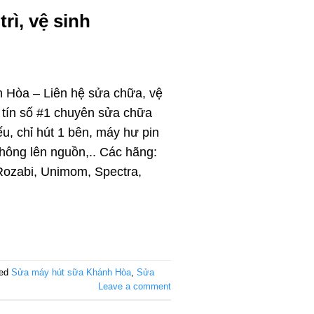
rì, vệ sinh
 Hòa – Liên hệ sửa chữa, vệ
uy tín số #1 chuyên sửa chữa
ếu, chỉ hút 1 bên, máy hư pin
 không lên nguồn,.. Các hãng:
 Rozabi, Unimom, Spectra,
ged
Sửa máy hút sữa Khánh Hòa
,
Sửa
Leave a comment