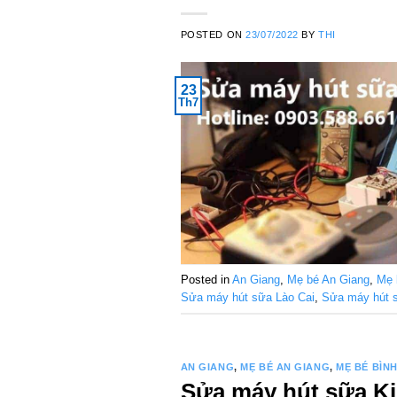
POSTED ON
23/07/2022
BY
THI
23
Th7
Posted in
An Giang
,
Mẹ bé An Giang
,
Mẹ 
Sửa máy hút sữa Lào Cai
,
Sửa máy hút s
AN GIANG
,
MẸ BÉ AN GIANG
,
MẸ BÉ BÌN
Sửa máy hút sữa Kiê