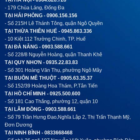
- 179 Chùa Láng, Đống Đa
TẠI HẢI PHÒNG -
0906.156.156
- Số 215H Lê Thánh Tông, quận Ngô Quyền
TẠI THỪA THIÊN HUẾ -
0945.863.336
- 10 Kiệt 112 Trường Chinh, TP. Huế
TẠI ĐÀ NẴNG -
0903.588.661
- Số 228/8 Nguyễn Hoàng, quận Thanh Khê
TẠI QUY NHƠN -
0935.22.83.83
- Số 301 Hoàng Văn Thụ, phường Ngô Mây
TẠI BUÔN MÊ THUỘT -
0905.63.35.37
- Số 152/39 Hoàng Hoa Thám, P.Tân Tiến
TẠI HỒ CHÍ MINH -
0925.500.600
- Số 181 Cao Thắng, phường 12, quận 10
TẠI LÂM ĐỒNG -
0903.588.661
- Số 79 Trần Hưng Đạo,Nghĩa Lập 2, Thị Trấn Thạnh Mỹ,
Đơn Dương
TẠI NINH BÌNH -
0833668468