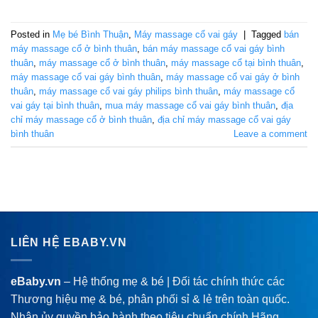
Posted in
Mẹ bé Bình Thuận
,
Máy massage cổ vai gáy
|
Tagged
bán
máy massage cổ ở bình thuân
,
bán máy massage cổ vai gáy bình
thuân
,
máy massage cổ ở bình thuân
,
máy massage cổ tại bình thuân
,
máy massage cổ vai gáy bình thuân
,
máy massage cổ vai gáy ở bình
thuân
,
máy massage cổ vai gáy philips bình thuân
,
máy massage cổ
vai gáy tại bình thuân
,
mua máy massage cổ vai gáy bình thuân
,
địa
chỉ máy massage cổ ở bình thuân
,
địa chỉ máy massage cổ vai gáy
bình thuân
Leave a comment
LIÊN HỆ EBABY.VN
eBaby.vn
– Hệ thống mẹ & bé | Đối tác chính thức các
Thương hiệu mẹ & bé, phân phối sỉ & lẻ trên toàn quốc.
Nhận ủy quyền bảo hành theo tiêu chuẩn chính Hãng