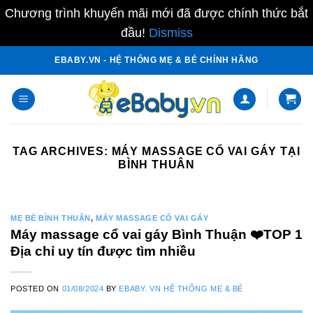
Chương trình khuyến mãi mới đã được chính thức bắt
đầu!
Dismiss
Skip
EBABY.VN - HỆ THỐNG MẸ & BÉ CHÍNH HÃNG
to
content
TAG ARCHIVES:
MÁY MASSAGE CỔ VAI GÁY TẠI
BÌNH THUÂN
MẸ BÉ BÌNH THUẬN
,
MÁY MASSAGE CỔ VAI GÁY
Máy massage cổ vai gáy Bình Thuận ❤️️TOP 1
Địa chỉ uy tín được tìm nhiều
POSTED ON
01/08/2024
BY
EBABY. VN HỆ THỐNG MẸ & BÉ