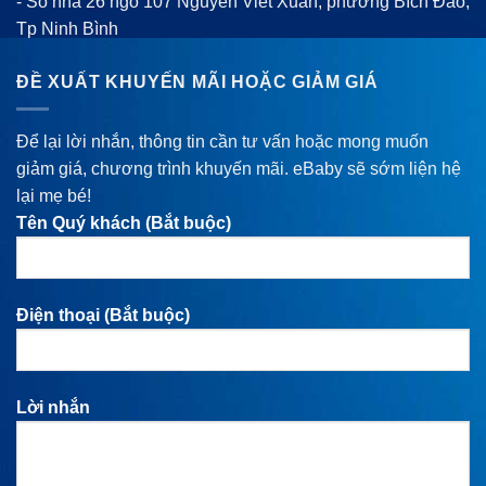
- Số nhà 26 ngõ 107 Nguyễn Viết Xuân, phường Bích Đào,
Tp Ninh Bình
ĐỀ XUẤT KHUYẾN MÃI HOẶC GIẢM GIÁ
Để lại lời nhắn, thông tin cần tư vấn hoặc mong muốn
giảm giá, chương trình khuyến mãi. eBaby sẽ sớm liện hệ
lại mẹ bé!
Tên Quý khách (Bắt buộc)
Điện thoại (Bắt buộc)
Lời nhắn