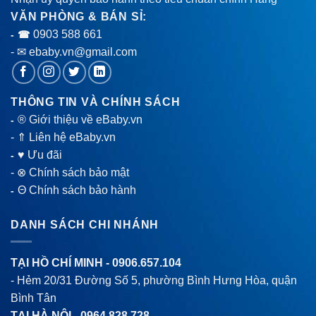
VĂN PHÒNG & BÁN SỈ:
0903 588 661
- ☎
- ✉ ebaby.vn@gmail.com
THÔNG TIN VÀ CHÍNH SÁCH
® Giới thiệu về eBaby.vn
-
-
⇑ Liên hệ eBaby.vn
♥ Ưu đãi
-
-
⊗ Chính sách bảo mật
Θ Chính sách bảo hành
-
DANH SÁCH CHI NHÁNH
TẠI HỒ CHÍ MINH -
0906.657.104
- Hẻm 20/31 Đường Số 5, phường Bình Hưng Hòa, quận
Bình Tân
TẠI HÀ NỘI -
0964.828.728