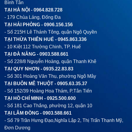
Bình Tân
TẠI HÀ NỘI -
0964.828.728
- 179 Chùa Láng, Đống Đa
TẠI HẢI PHÒNG -
0906.156.156
- Số 215H Lê Thánh Tông, quận Ngô Quyền
TẠI THỪA THIÊN HUẾ -
0945.863.336
- 10 Kiệt 112 Trường Chinh, TP. Huế
TẠI ĐÀ NẴNG -
0903.588.661
- Số 228/8 Nguyễn Hoàng, quận Thanh Khê
TẠI QUY NHƠN -
0935.22.83.83
- Số 301 Hoàng Văn Thụ, phường Ngô Mây
TẠI BUÔN MÊ THUỘT -
0905.63.35.37
- Số 152/39 Hoàng Hoa Thám, P.Tân Tiến
TẠI HỒ CHÍ MINH -
0925.500.600
- Số 181 Cao Thắng, phường 12, quận 10
TẠI LÂM ĐỒNG -
0903.588.661
- Số 79 Trần Hưng Đạo,Nghĩa Lập 2, Thị Trấn Thạnh Mỹ,
Đơn Dương