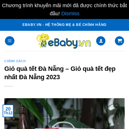
Chương trình khuyến mãi mới đã được chính thức bắt
đầu!
Dismiss
Skip
EBABY.VN - HỆ THỐNG MẸ & BÉ CHÍNH HÃNG
to
content
CHÍNH SÁCH
Giỏ quà tết Đà Nẵng – Giỏ quà tết đẹp
nhất Đà Nẵng 2023
20
Th12