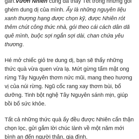
gần.
Vườn Nhiên
cũng đã thấy Tết trong những gói
ghém dung dị của mình.
Ấy là những nguyên liệu
xanh thượng hạng được chọn kỹ, được Nhiên rót
thêm chút công thức nhà, gói theo cái cách dân dã
quê mình, buộc sợi ngắn sợi dài, chan chứa yêu
thương
.
Hé mở chiếc giỏ tre dung dị, bạn sẽ thấy những
thức quà vừa quen vừa lạ. Mứt gừng tẩm mật ong
rừng Tây Nguyên thơm nức mũi, mang theo hương
vị của núi rừng. Ngũ cốc rang xay thơm bùi, bổ
dưỡng. Tinh bột nghệ Tây Nguyên sánh mịn, giúp
bồi bổ sức khỏe.
Tất cả những thức quà ấy đều được Nhiên cẩn thận
chọn lọc, gửi gắm lời chúc lành về một năm mới
bình an đến người thân, gia đình.