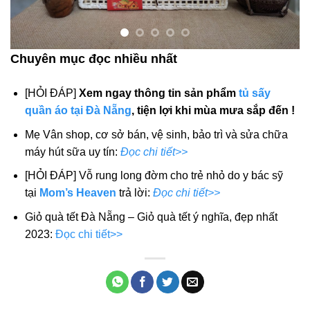
Chuyên mục đọc nhiều nhất
[HỎI ĐÁP]
Xem ngay thông tin sản phẩm
tủ sấy
quần áo tại Đà Nẵng
, tiện lợi khi mùa mưa sắp đến !
Mẹ Vân shop, cơ sở bán, vệ sinh, bảo trì và sửa chữa
máy hút sữa uy tín:
Đọc chi tiết>>
[HỎI ĐÁP] Vỗ rung long đờm cho trẻ nhỏ do y bác sỹ
tại
Mom’s Heaven
trả lời:
Đọc chi tiết>>
Giỏ quà tết Đà Nẵng – Giỏ quà tết ý nghĩa, đẹp nhất
2023:
Đọc chi tiết>>