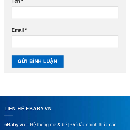
Tên
*
Email
*
LIÊN HỆ EBABY.VN
eBaby.vn
– Hệ thống mẹ & bé | Đối tác chính thức các