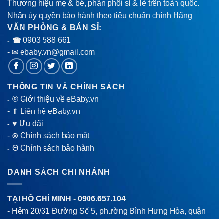
Thương hiệu mẹ & bé, phân phối sỉ & lẻ trên toàn quốc.
Nhận ủy quyền bảo hành theo tiêu chuẩn chính Hãng
VĂN PHÒNG & BÁN SỈ:
0903 588 661
- ☎
- ✉ ebaby.vn@gmail.com
THÔNG TIN VÀ CHÍNH SÁCH
® Giới thiệu về eBaby.vn
-
-
⇑ Liên hệ eBaby.vn
♥ Ưu đãi
-
-
⊗ Chính sách bảo mật
Θ Chính sách bảo hành
-
DANH SÁCH CHI NHÁNH
TẠI HỒ CHÍ MINH -
0906.657.104
- Hẻm 20/31 Đường Số 5, phường Bình Hưng Hòa, quận