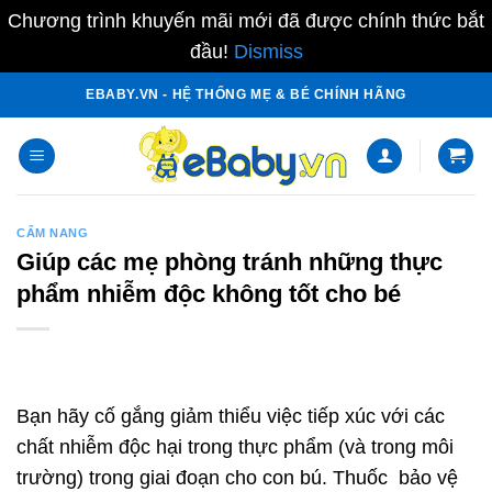
Chương trình khuyến mãi mới đã được chính thức bắt
đầu!
Dismiss
Skip
EBABY.VN - HỆ THỐNG MẸ & BÉ CHÍNH HÃNG
to
content
CẨM NANG
Giúp các mẹ phòng tránh những thực
phẩm nhiễm độc không tốt cho bé
Bạn hãy cố gắng giảm thiểu việc tiếp xúc với các
chất nhiễm độc hại trong thực phẩm (và trong môi
trường) trong giai đoạn cho con bú. Thuốc bảo vệ