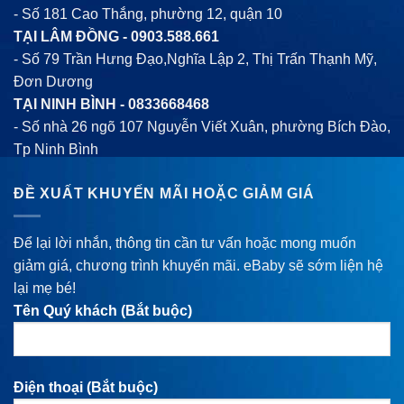
- Số 181 Cao Thắng, phường 12, quận 10
TẠI LÂM ĐỒNG -
0903.588.661
- Số 79 Trần Hưng Đạo,Nghĩa Lập 2, Thị Trấn Thạnh Mỹ,
Đơn Dương
TẠI NINH BÌNH -
0833668468
- Số nhà 26 ngõ 107 Nguyễn Viết Xuân, phường Bích Đào,
Tp Ninh Bình
ĐỀ XUẤT KHUYẾN MÃI HOẶC GIẢM GIÁ
Để lại lời nhắn, thông tin cần tư vấn hoặc mong muốn
giảm giá, chương trình khuyến mãi. eBaby sẽ sớm liện hệ
lại mẹ bé!
Tên Quý khách (Bắt buộc)
Điện thoại (Bắt buộc)