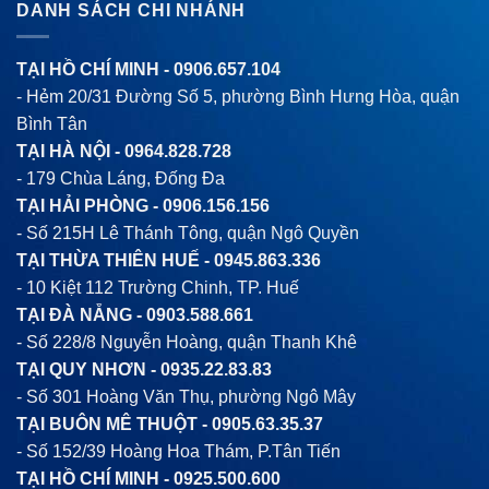
DANH SÁCH CHI NHÁNH
TẠI HỒ CHÍ MINH -
0906.657.104
- Hẻm 20/31 Đường Số 5, phường Bình Hưng Hòa, quận
Bình Tân
TẠI HÀ NỘI -
0964.828.728
- 179 Chùa Láng, Đống Đa
TẠI HẢI PHÒNG -
0906.156.156
- Số 215H Lê Thánh Tông, quận Ngô Quyền
TẠI THỪA THIÊN HUẾ -
0945.863.336
- 10 Kiệt 112 Trường Chinh, TP. Huế
TẠI ĐÀ NẴNG -
0903.588.661
- Số 228/8 Nguyễn Hoàng, quận Thanh Khê
TẠI QUY NHƠN -
0935.22.83.83
- Số 301 Hoàng Văn Thụ, phường Ngô Mây
TẠI BUÔN MÊ THUỘT -
0905.63.35.37
- Số 152/39 Hoàng Hoa Thám, P.Tân Tiến
TẠI HỒ CHÍ MINH -
0925.500.600