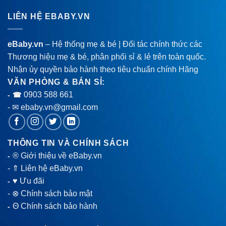
LIÊN HỆ EBABY.VN
eBaby.vn
– Hệ thống mẹ & bé | Đối tác chính thức các
Thương hiệu mẹ & bé, phân phối sỉ & lẻ trên toàn quốc.
Nhận ủy quyền bảo hành theo tiêu chuẩn chính Hãng
VĂN PHÒNG & BÁN SỈ:
0903 588 661
- ☎
- ✉ ebaby.vn@gmail.com
THÔNG TIN VÀ CHÍNH SÁCH
® Giới thiệu về eBaby.vn
-
-
⇑ Liên hệ eBaby.vn
♥ Ưu đãi
-
-
⊗ Chính sách bảo mật
Θ Chính sách bảo hành
-