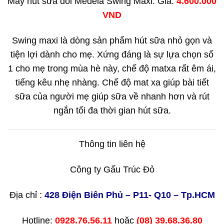
Máy hút sữa đôi Medela Swing Maxi: Giá:
4.600.000
VND
Swing maxi là dòng sản phẩm hút sữa nhỏ gọn và
tiện lợi dành cho mẹ. Xứng đáng là sự lựa chọn số
1 cho mẹ trong mùa hè này, chế độ matxa rất êm ái,
tiếng kêu nhẹ nhàng. Chế độ mat xa giúp bài tiết
sữa của người mẹ giúp sữa về nhanh hơn và rút
ngắn tối đa thời gian hút sữa.
Thông tin liên hệ
Công ty Gấu Trúc Đỏ
Địa chỉ :
428 Điện Biên Phủ – P11- Q10 – Tp.HCM
Hotline:
0928.76.56.11
hoặc
(08) 39.68.36.80