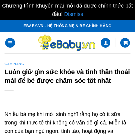
Chương trình khuyến mãi mới đã được chính thức bắt
đầu!
Dismiss
Skip
EBABY.VN - HỆ THỐNG MẸ & BÉ CHÍNH HÃNG
to
content
CẨM NANG
Luôn giữ gìn sức khỏe và tinh thần thoải
mái để bé được chăm sóc tốt nhất
Nhiều bà mẹ khi mới sinh nghĩ rằng họ có ít sữa
trong khi thực tế thì không có vấn đề gì cả. Miễn là
con của bạn ngủ ngon, tỉnh táo, hoạt động và