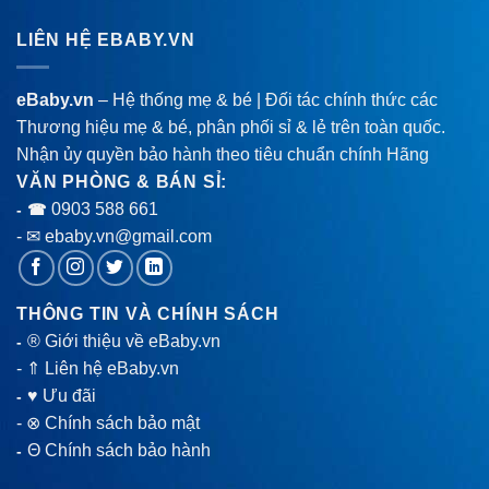
LIÊN HỆ EBABY.VN
eBaby.vn
– Hệ thống mẹ & bé | Đối tác chính thức các
Thương hiệu mẹ & bé, phân phối sỉ & lẻ trên toàn quốc.
Nhận ủy quyền bảo hành theo tiêu chuẩn chính Hãng
VĂN PHÒNG & BÁN SỈ:
0903 588 661
- ☎
- ✉ ebaby.vn@gmail.com
THÔNG TIN VÀ CHÍNH SÁCH
® Giới thiệu về eBaby.vn
-
-
⇑ Liên hệ eBaby.vn
♥ Ưu đãi
-
-
⊗ Chính sách bảo mật
Θ Chính sách bảo hành
-