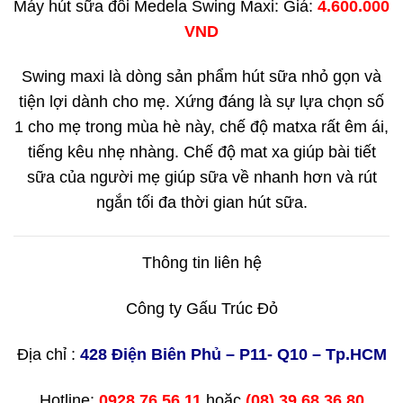
Máy hút sữa đôi Medela Swing Maxi: Giá:
4.600.000
VND
Swing maxi là dòng sản phẩm hút sữa nhỏ gọn và
tiện lợi dành cho mẹ. Xứng đáng là sự lựa chọn số
1 cho mẹ trong mùa hè này, chế độ matxa rất êm ái,
tiếng kêu nhẹ nhàng. Chế độ mat xa giúp bài tiết
sữa của người mẹ giúp sữa về nhanh hơn và rút
ngắn tối đa thời gian hút sữa.
Thông tin liên hệ
Công ty Gấu Trúc Đỏ
Địa chỉ :
428 Điện Biên Phủ – P11- Q10 – Tp.HCM
Hotline:
0928.76.56.11
hoặc
(08) 39.68.36.80