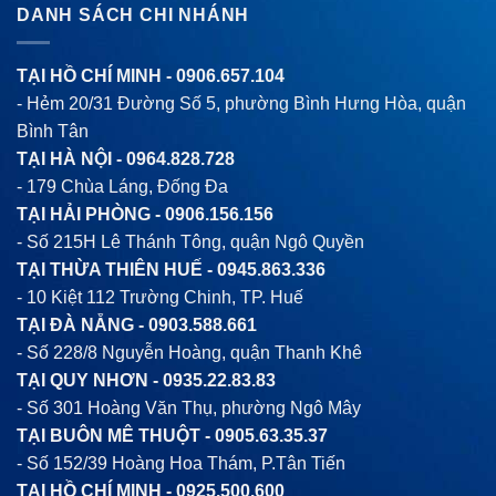
DANH SÁCH CHI NHÁNH
TẠI HỒ CHÍ MINH -
0906.657.104
- Hẻm 20/31 Đường Số 5, phường Bình Hưng Hòa, quận
Bình Tân
TẠI HÀ NỘI -
0964.828.728
- 179 Chùa Láng, Đống Đa
TẠI HẢI PHÒNG -
0906.156.156
- Số 215H Lê Thánh Tông, quận Ngô Quyền
TẠI THỪA THIÊN HUẾ -
0945.863.336
- 10 Kiệt 112 Trường Chinh, TP. Huế
TẠI ĐÀ NẴNG -
0903.588.661
- Số 228/8 Nguyễn Hoàng, quận Thanh Khê
TẠI QUY NHƠN -
0935.22.83.83
- Số 301 Hoàng Văn Thụ, phường Ngô Mây
TẠI BUÔN MÊ THUỘT -
0905.63.35.37
- Số 152/39 Hoàng Hoa Thám, P.Tân Tiến
TẠI HỒ CHÍ MINH -
0925.500.600