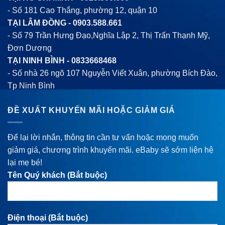
- Số 181 Cao Thắng, phường 12, quận 10
TẠI LÂM ĐỒNG -
0903.588.661
- Số 79 Trần Hưng Đạo,Nghĩa Lập 2, Thị Trấn Thạnh Mỹ,
Đơn Dương
TẠI NINH BÌNH -
0833668468
- Số nhà 26 ngõ 107 Nguyễn Viết Xuân, phường Bích Đào,
Tp Ninh Bình
ĐỀ XUẤT KHUYẾN MÃI HOẶC GIẢM GIÁ
Để lại lời nhắn, thông tin cần tư vấn hoặc mong muốn
giảm giá, chương trình khuyến mãi. eBaby sẽ sớm liện hệ
lại mẹ bé!
Tên Quý khách (Bắt buộc)
Điện thoại (Bắt buộc)