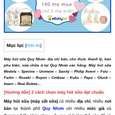
Mục lục
[
Hiển thị
]
Máy hút sữa Quy Nhơn: địa chỉ bán, cho thuê, thanh lý, bán
phụ kiện, sửa chữa ở tại Quy Nhơn các hãng: Máy hút sữa
Medela – Spectra – Unimom – Sanity – Philip Avent – Fatz –
Farlin – Rozabi – Rupex – Cmbear – Kuku – Papa – Gluck –
Imani – Real Bubee…
[Hướng dẫn] 2 cách chọn máy hút sữa đạt chuẩn
Máy hút sữa (máy vắt sữa)
có nhiều
địa chỉ
, nhiều
nơi
bán
tại thành phố
Quy Nhơn
với nhiều
mức
giá
và