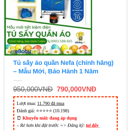
Tủ sấy áo quần Nefa (chính hãng)
– Mẫu Mới, Bảo Hành 1 Năm
950,000
VNĐ
790,000
VNĐ
Lượt mua:
11.790 đã mua
Đánh giá: ⭐⭐⭐⭐⭐ (10.198)
‍️⏰
Khuyến mãi: đang áp dụng
– Rẻ hơn khi đặt trước => Đăng ký:
tại đây