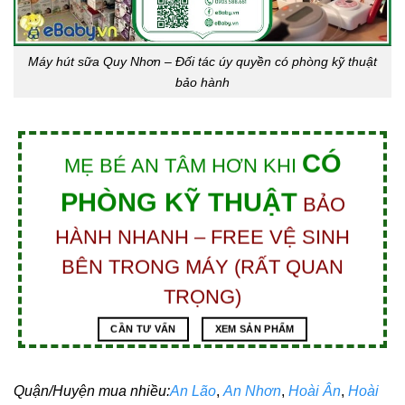
Máy hút sữa Quy Nhơn – Đối tác úy quyền có phòng kỹ thuật
bảo hành
CÓ
MẸ BÉ AN TÂM HƠN KHI
PHÒNG KỸ THUẬT
BẢO
HÀNH NHANH – FREE VỆ SINH
BÊN TRONG MÁY (RẤT QUAN
TRỌNG)
CẦN TƯ VẤN
XEM SẢN PHẨM
Quận/Huyện mua nhiều:
An Lão
,
An Nhơn
,
Hoài Ân
,
Hoài