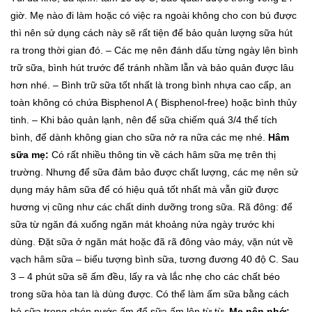
giờ. Mẹ nào đi làm hoặc có việc ra ngoài không cho con bú được
thì nên sử dụng cách này sẽ rất tiện để bảo quản lượng sữa hút
ra trong thời gian đó.
– Các mẹ nên đánh dấu từng ngày lên bình
trữ sữa, bình hút trước để tránh nhầm lẫn và bảo quản được lâu
hơn nhé.
– Bình trữ sữa tốt nhất là trong bình nhựa cao cấp, an
toàn không có chứa Bisphenol A ( Bisphenol-free) hoặc bình thủy
tinh.
– Khi bảo quản lạnh, nên để sữa chiếm quá 3/4 thể tích
bình, để dành không gian cho sữa nở ra nữa các mẹ nhé.
Hâm
sữa mẹ:
Có rất nhiều thông tin về cách hâm sữa mẹ trên thị
trường. Nhưng để sữa đảm bảo được chất lượng, các mẹ nên sử
dụng máy hâm sữa để có hiệu quả tốt nhất mà vẫn giữ được
hương vị cũng như các chất dinh dưỡng trong sữa.
Rã đông: để
sữa từ ngăn đá xuống ngăn mát khoảng nửa ngày trước khi
dùng.
Đặt sữa ở ngăn mát hoặc đã rã đông vào máy, vặn nút về
vạch hâm sữa – biểu tượng bình sữa, tương đương 40 độ C. Sau
3 – 4 phút sữa sẽ ấm đều, lấy ra và lắc nhẹ cho các chất béo
trong sữa hòa tan là dùng được.
Có thể làm ấm sữa bằng cách
bỏ sữa trong chén nước ấm để sữa ấm lên từ từ.
Mẹ nên nhớ:
–