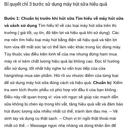
Bí quyết chỉ 3 bước sử dụng máy hút sữa hiệu quả
Bước 1: Chuẩn bị trước khi hút sữa
Tìm hiểu về máy hút sữa
và cách sử dụng
Tìm hiểu kĩ về các loại máy hút sữa trên thị
trường ( giá tốt, uy tín, độ tiện lợi và hiệu quả khi sử dụng). Các
mẹ nên tìm hiểu loại máy hút bằng điện sẽ hiệu quả và tiện lợi
hơn vừa đỡ mất sức lại có thể làm việc khác trong lúc dùng máy.
Tùy thuộc vào điều kiện kinh tế của mẹ nhưng đừng ham mua
máy rẻ vì kém chất lượng hiệu quả lại không cao.
Đọc kĩ hướng
dẫn sử dụng, tốt nhất hãy nghe tư vấn trực tiếp của cửa
hàng/shop mua sản phẩm. Hỏi rõ ưu nhược điểm của từng loại
để sử dụng máy hút sữa đúng cách và hiệu quả.
Chuẩn bị:
Kiểm
tra xem kích thước phễu có phù hợp với đầu ti của bạn không.
Điều này rất quan trọng vì: vừa với ngực sẽ giúp các mạch dẫn
sữa không bị chèn ép trong khi vắt, tăng hiệu quả vắt và đảm bảo
hút được lượng sữa nhiều nhất có thể, tránh làm đau mẹ.
– Vệ
sinh tay và dụng cụ thật sạch.
– Chọn vị trí ngồi thật thoải mái
nhất có thể.
– Massage ngực nhẹ nhàng và dùng khăn ấm để