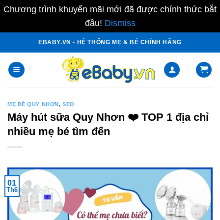
Chương trình khuyến mãi mới đã được chính thức bắt
đầu!
Dismiss
Skip
EBABY.VN - HỆ THỐNG MẸ & BÉ CHÍNH HÃNG
to
content
MẸ BÉ QUY NHƠN
,
SEO
Máy hút sữa Quy Nhơn ❤️️ TOP 1 địa chỉ
nhiều mẹ bé tìm đến
01
Th6