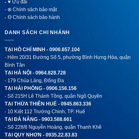
♥ Ưu đãi
-
-
⊗ Chính sách bảo mật
Θ Chính sách bảo hành
-
DANH SÁCH CHI NHÁNH
TẠI HỒ CHÍ MINH -
0906.657.104
- Hẻm 20/31 Đường Số 5, phường Bình Hưng Hòa, quận
Bình Tân
TẠI HÀ NỘI -
0964.828.728
- 179 Chùa Láng, Đống Đa
TẠI HẢI PHÒNG -
0906.156.156
- Số 215H Lê Thánh Tông, quận Ngô Quyền
TẠI THỪA THIÊN HUẾ -
0945.863.336
- 10 Kiệt 112 Trường Chinh, TP. Huế
TẠI ĐÀ NẴNG -
0903.588.661
- Số 228/8 Nguyễn Hoàng, quận Thanh Khê
TẠI QUY NHƠN -
0935.22.83.83