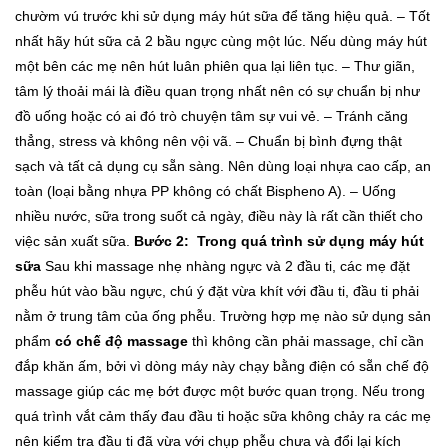
chườm vú trước khi sử dụng máy hút sữa để tăng hiệu quả.
– Tốt
nhất hãy hút sữa cả 2 bầu ngực cùng một lúc. Nếu dùng máy hút
một bên các mẹ nên hút luân phiên qua lại liên tục.
– Thư giãn,
tâm lý thoải mái là điều quan trọng nhất nên có sự chuẩn bị như
đồ uống hoặc có ai đó trò chuyện tâm sự vui vẻ.
– Tránh căng
thẳng, stress và không nên vội vã.
– Chuẩn bị bình đựng thật
sạch và tất cả dụng cụ sẵn sàng. Nên dùng loại nhựa cao cấp, an
toàn (loại bằng nhựa PP không có chất Bispheno A).
– Uống
nhiều nước, sữa trong suốt cả ngày, điều này là rất cần thiết cho
việc sản xuất sữa.
Bước 2: Trong quá trình sử dụng máy hút
sữa
Sau khi massage nhẹ nhàng ngực và 2 đầu ti, các mẹ đặt
phễu hút vào bầu ngực, chú ý đặt vừa khít với đầu ti, đầu ti phải
nằm ở trung tâm của ống phễu.
Trường hợp mẹ nào sử dụng sản
phẩm
có chế độ massage
thì không cần phải massage, chỉ cần
đắp khăn ấm, bởi vì dòng máy này chạy bằng điện có sẵn chế độ
massage giúp các mẹ bớt được một bước quan trọng.
Nếu trong
quá trình vắt cảm thấy đau đầu ti hoặc sữa không chảy ra các mẹ
nên kiểm tra đầu ti đã vừa với chụp phễu chưa và đổi lại kích