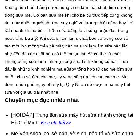
Không nên hâm bằng nước nóng vì sẽ làm mất chất dinh dưỡng
trong sữa mẹ. Cơ bản sữa mẹ khi cho bé bú trực tiếp cũng không
ấm như nhiều người thường suy nghĩ và lượng nhiệt cũng bay hơi
rất nhanh khi bé bú.
– Hâm sữa bằng lò vi sóng hoặc đun trong
nước ấm.
Lưu ý:
Khi sữa bị làm lạnh, chất béo có trong sữa sẽ
tạo một lớp mỏng trên bề mặt, nên sau khi làm ấm sữa nên lắc
nhẹ đều để các chất béo có thể tái tạo lại.
Bé có thể từ chối
không uống sữa lạnh, nhưng uống sữa lạnh không có hại.
Trên
đây là những kinh nghiệm mà eBaby tổng hợp từ các mẹ bỉm sữa
muốn chia sẻ đến các mẹ, hy vọng sẽ giúp ích cho các mẹ. Mẹ
đừng quên ghé ngay eBaby tại Quy Nhơn để được mua máy hút
sữa với giá ưu đãi nhất nhé!
Chuyên mục đọc nhiều nhất
[HỎI ĐÁP] Trung tâm sửa máy hút sữa nhanh chóng tại
Hồ Chí Minh:
Đọc chi tiết>>
Mẹ Vân shop, cơ sở bán, vệ sinh, bảo trì và sửa chữa