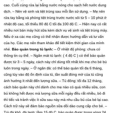
cao. Cuối cùng rửa lại bằng nước nóng cho sạch hết nước dung
dịch.
– Nên vệ sinh và tiệt trùng sau mỗi lần sử dụng.
– Mẹ nên
rửa tay bằng xà phòng tiệt trùng trước nước sôi từ 5 – 10 phút ở
nhiệt độ cao, tối thiểu 80 độ C tối đa 100 độ C.
– Hiện nay có rất
nhiều nơi bán máy hút sữa kèm dịch vụ vệ sinh và tiệt trùng máy.
Nếu ở xa các mẹ cũng có thể nhận được hướng dẫn và tư vấn
của họ. Các mẹ nên tham khảo để tiết kiệm thời gian của mình
nhé.
Bảo quản trong tủ lạnh:
– Ở nhiệt độ phòng: chưa có
thông tin cụ thể.
– Ngăn mát tủ lạnh: ( 4 độ C ) có thể bảo quản
được từ 3 – 5 ngày, cách này chỉ dùng tốt nhất khi mẹ cho bé bú
luôn trong ngày.
– Ở ngăn đá: có thể bảo quản tối đa 6 tháng,
cũng tùy vào độ ổn định của tủ, tần suất đóng mở của tủ cũng
ảnh hưởng ít nhất đến lượng sữa.
– Tủ đông: tối đa 12 tháng,
cách bảo quản này chỉ dành cho mẹ nào có quá nhiều sữa, con
bú không hết được mà lượng sữa mỗi ngày đều rất nhiều, bỏ đi
thì tiếc và tránh việc ít sữa sau này mà nhu cầu bú của bé lại cao.
Cách trữ này sẽ đảm bảo nguồn sữa dồi dào cung cấp cho bé.
–
Túi đá khô, đá lạnh: tầm 15 độ C, bảo quản được trong vòng 24