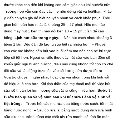
thước khác cho đến khi không còn cảm giác đau khi hút/vắt nữa.
Trường hợp vẫn còn đau các mẹ nên dừng vắt và hỏi/tham khảo
ý kiến chuyên gia để biết nguyên nhân và cách khắc phục.
Thời
gian hút hoàn hảo nhất là khoảng 25 – 27 phút. Nếu mẹ nào
dùng máy hút 1 bên thì nên đổi bên 10 – 15 phút lần để cân
bằng.
Lịch hút sữa trong ngày:
– Nên hút cách nhau khoảng 3
tiếng 1 lần. Đều đặn để lượng sữa tiết ra nhiều hơn.
– Khuyến
cáo các mẹ không nên hút vào buổi đêm mà nên cho bé bú trực
tiếp sẽ tốt hơn. Ngoài ra, việc thực dậy hút sữa vào ban đêm sẽ
khiến giấc ngủ bị ảnh hưởng, điều này cũng không tốt cho cơ chế
tiết sữa và tác động trực tiếp vào số lượng sữa được tiết ra.
–
Vừa trò chuyện, nghe nhạc hoặc clip vui nhộn trong khi hút/ vắt
để hiệu quả cao hơn. Khi tinh thần của mẹ thoải mái thì việc hút
sữa sẽ thuận lợi hơn, lượng sữa vắt ra cũng nhiều hơn.
Bước 3:
Bước bảo quản và vệ sinh sau khi hút sữa
Cách vệ sinh và
tiệt trùng:
– Trước hết các mẹ rửa qua bằng nước sạch, tốt nhất
bằng nước nóng.
– Sau đó rửa lại bằng nước dung dịch rửa bình
sữa dịu nhẹ, tránh dùng các chất tẩy rửa mạnh, có tính ăn mòn