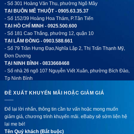
- Số 301 Hoàng Văn Thụ, phường Ngô Mây
TẠI BUÔN MÊ THUỘT -
0905.63.35.37
- Số 152/39 Hoàng Hoa Thám, P.Tân Tiến
TẠI HỒ CHÍ MINH -
0925.500.600
- Số 181 Cao Thắng, phường 12, quận 10
TẠI LÂM ĐỒNG -
0903.588.661
- Số 79 Trần Hưng Đạo,Nghĩa Lập 2, Thị Trấn Thạnh Mỹ,
Đơn Dương
TẠI NINH BÌNH -
0833668468
- Số nhà 26 ngõ 107 Nguyễn Viết Xuân, phường Bích Đào,
Tp Ninh Bình
ĐỀ XUẤT KHUYẾN MÃI HOẶC GIẢM GIÁ
Để lại lời nhắn, thông tin cần tư vấn hoặc mong muốn
giảm giá, chương trình khuyến mãi. eBaby sẽ sớm liện hệ
lại mẹ bé!
Tên Quý khách (Bắt buộc)