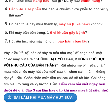
Nên chọn mua
hãn
g nà
o
, loại gì? Đại lý nào
chính hãng
?
Cách đo size phễu
thế nào là chuẩn? Size phễu to nhỏ xử lý
thế nào?
Có nên thuê hay mua thanh lý,
máy cũ (Like new)
không?
Khi máy bẩn bên trong, 1
ổ vi khuẩn gây bệnh
?
Hút liên tục, nếu máy hỏng thì
bảo hành bao lâu
?
Vậy, điều “tồi tệ” nào sẽ xảy ra nếu như mẹ “lỡ” chọn phải một
chiếc máy hút sữa
“KHÔNG ĐẠT YÊU CẦU, KHÔNG PHÙ HỢP
VỚI NHU CẦU CỦA BẢN THÂN?”
. Rất nhiều mẹ bỉm sữa phải ”
mua một chiếc máy hút sữa mới” sau khi chọn sai, nhầm, không
đạt yêu cầu. Chắc chắn mức tiền chi sau đó sẽ rất lớn. Chi bằng
tìm hiểu rõ ràng và kỹ lưỡng 1 lần.
Bấm xem bài viết ngay bên
dưới để giải đáp 3 sai lầm hay gặp khi mua máy hút sữa nhé:
SAI LẦM KHI MUA MÁY HÚT SỮA