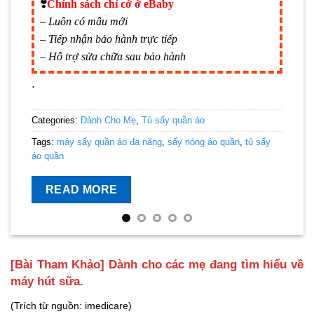
❣️
Chính sách chỉ cở ở eBaby
– Luôn có mẫu mới
– Tiếp nhận bảo hành trực tiếp
– Hỗ trợ sửa chữa sau bảo hành
.
Categories:
Dành Cho Mẹ
,
Tủ sấy quần áo
Tags:
máy sấy quần áo đa năng
,
sấy nóng áo quần
,
tủ sấy
áo quần
READ MORE
[Bài Tham Khảo] Dành cho các mẹ đang tìm hiểu về
máy hút sữa.
(Trích từ nguồn: imedicare)