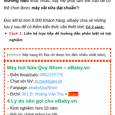
thương hiệu
khác nhau, vậy mẹ phải làm thế nào để có
thể chọn được
máy vắt sữa đạt chuẩn
?!
Đúc kết từ hơn 8.000 Khách hàng, eBaby chia sẻ những
lưu ý sau để có thêm kiến thức cần thiết nhé:
Có 2 cách:
Cách 1:
Liên hệ trực tiếp để hướng dẫn phân biệt và trải
nghiệm
(⭐⭐⭐⭐⭐ Xếp hạng #1 Địa chỉ được tìm đến nhiều nhất năm)
Máy hút Sữa Quy Nhơn – eBaby.vn
– Điên thoại/zalo:
0902225779
– Chat với NV:
m.me/ebaby.vn
– Fanpage:
ebabyQuyNhon
– Đ/chỉ:
301 Đ. Hoàng Văn Thụ
>
Maps
4 Lý do nên gọi cho eBaby.vn
– Kinh nghiệm: hơn 10 năm
– Đối tác chính Hãng tại VN