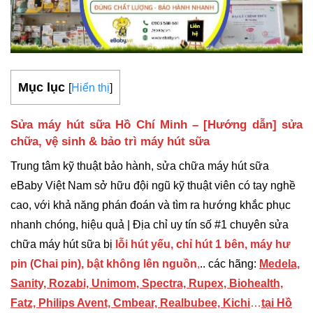
Mục lục
[
Hiển thị
]
Sửa máy hút sữa Hồ Chí Minh
– [Hướng dẫn] sửa
chữa, vệ sinh & bảo trì máy hút sữa
Trung tâm kỹ thuật bảo hành, sửa chữa máy hút sữa
eBaby Việt Nam sở hữu đội ngũ kỹ thuật viên có tay nghề
cao, với khả năng phán đoán và tìm ra hướng khắc phục
nhanh chóng, hiệu quả | Địa chỉ uy tín số #1 chuyên sửa
chữa máy hút sữa bị
lỗi hút yếu, chỉ hút 1 bên, máy hư
pin (Chai pin), bật không lên nguồn
,
.. các hãng:
Medela,
Sanity, Rozabi, Unimom, Spectra, Rupex, Biohealth,
Fatz, Philips Avent, Cmbear, Realbubee, Kichi
…
tại Hồ