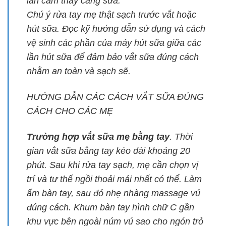
lần cảm thấy căng sữa.
Chú ý rửa tay mẹ thật sạch trước vắt hoặc
hút sữa. Đọc kỹ hướng dẫn sử dụng và cách
vệ sinh các phần của máy hút sữa giữa các
lần hút sữa để đảm bảo vắt sữa đúng cách
nhằm an toàn và sạch sẽ.
HƯỚNG DẪN CÁC CÁCH VẮT SỮA ĐÚNG
CÁCH CHO CÁC MẸ
Trường hợp vắt sữa mẹ bằng tay
. Thời
gian vắt sữa bằng tay kéo dài khoảng 20
phút. Sau khi rửa tay sạch, mẹ cần chọn vị
trí và tư thế ngồi thoải mái nhất có thể. Làm
ấm bàn tay, sau đó nhẹ nhàng massage vú
đúng cách. Khum bàn tay hình chữ C gần
khu vực bên ngoài núm vú sao cho ngón trỏ