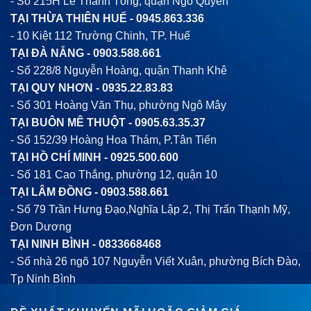
- Số 215H Lê Thánh Tông, quận Ngô Quyền
TẠI THỪA THIÊN HUẾ -
0945.863.336
- 10 Kiệt 112 Trường Chinh, TP. Huế
TẠI ĐÀ NẴNG -
0903.588.661
- Số 228/8 Nguyễn Hoàng, quận Thanh Khê
TẠI QUY NHƠN -
0935.22.83.83
- Số 301 Hoàng Văn Thụ, phường Ngô Mây
TẠI BUÔN MÊ THUỘT -
0905.63.35.37
- Số 152/39 Hoàng Hoa Thám, P.Tân Tiến
TẠI HỒ CHÍ MINH -
0925.500.600
- Số 181 Cao Thắng, phường 12, quận 10
TẠI LÂM ĐỒNG -
0903.588.661
- Số 79 Trần Hưng Đạo,Nghĩa Lập 2, Thị Trấn Thạnh Mỹ,
Đơn Dương
TẠI NINH BÌNH -
0833668468
- Số nhà 26 ngõ 107 Nguyễn Viết Xuân, phường Bích Đào,
Tp Ninh Bình