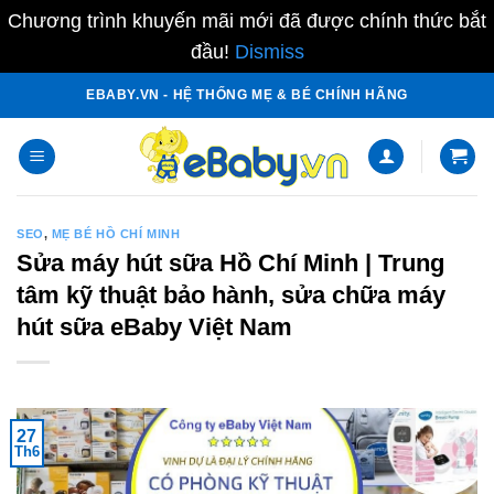
Chương trình khuyến mãi mới đã được chính thức bắt
đầu!
Dismiss
Skip
EBABY.VN - HỆ THỐNG MẸ & BÉ CHÍNH HÃNG
to
content
SEO
,
MẸ BÉ HỒ CHÍ MINH
Sửa máy hút sữa Hồ Chí Minh | Trung
tâm kỹ thuật bảo hành, sửa chữa máy
hút sữa eBaby Việt Nam
27
Th6