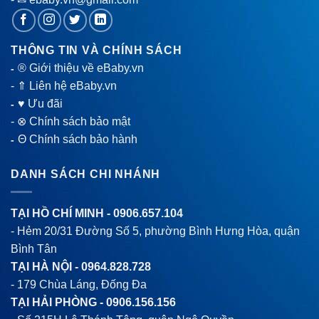
THÔNG TIN VÀ CHÍNH SÁCH
® Giới thiệu về eBaby.vn
-
-
⇑ Liên hệ eBaby.vn
♥ Ưu đãi
-
-
⊗ Chính sách bảo mật
Θ Chính sách bảo hành
-
DANH SÁCH CHI NHÁNH
TẠI HỒ CHÍ MINH -
0906.657.104
- Hẻm 20/31 Đường Số 5, phường Bình Hưng Hòa, quận
Bình Tân
TẠI HÀ NỘI -
0964.828.728
- 179 Chùa Láng, Đống Đa
TẠI HẢI PHÒNG -
0906.156.156