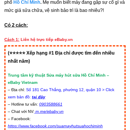
phố
Hồ Chí Minh
.
Mẹ muốn biết máy đang gặp sự cố gì và
mức giá sửa chữa, vệ sinh bảo trì là bao nhiêu?!
Có 2 cách:
Cách 1:
Liên hệ trực tiếp eBaby.vn
(⭐⭐⭐⭐⭐ Xếp hạng #1 Địa chỉ được tìm đến nhiều
nhất năm)
Trung tâm kỹ thuật Sửa máy hút sữa Hồ Chí Minh –
eBaby Vietnam
– Địa chỉ:
Số 181 Cao Thắng, phường 12, quận 10 > Click
xem bản đồ:
tại đây
– Hotline tư vấn:
0903588661
– Chat với NV:
m.me/ebaby.vn
– Facebook:
https://www.facebook.com/suamayhutsuahochiminh