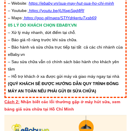
– Website
:
https://ebaby.vn/sua-may-hut-sua-ho-chi-minh
– Youtube:
https://youtu.be/jUXwpSqd4RI
– Maps:
https://goo.gl/maps/STfYdrkertuTxsb69
05 LÝ DO KHÁCH CHỌN EBABY.VN
– Xử lý máy nhanh, dứt điểm tại chỗ.
– Báo giá rõ ràng trước khi sửa chữa.
– Bảo hành và sửa chữa trực tiếp tại tất cả các chi nhánh của
eBaby.vn
– Sau sửa chữa vẫn có chính sách bảo hành cho khách yên
tâm
– Hỗ trợ khách ở xa được gửi máy và giao máy ngay tại nhà
(QUÝ KHÁCH SẼ ĐƯỢC HƯỚNG DẪN QUY TRÌNH ĐÓNG
MÁY AN TOÀN NẾU PHẢI GỬI ĐI SỬA CHỮA)
Cách 2:
Nhận biết các
lỗi thường gặp ở máy hút sữa,
xem
bảng giá sửa chữa
tại
Hồ Chí Minh