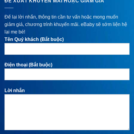
ĐỀ XUẤT KHUYẾN MÃI HOẶC GIẢM GIÁ
Để lại lời nhắn, thông tin cần tư vấn hoặc mong muốn
giảm giá, chương trình khuyến mãi. eBaby sẽ sớm liện hệ
lại mẹ bé!
Tên Quý khách (Bắt buộc)
Điện thoại (Bắt buộc)
Lời nhắn