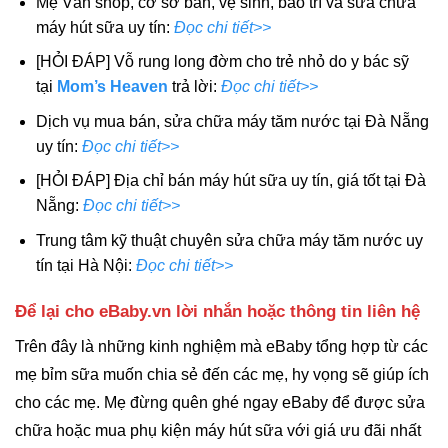
Mẹ Vân shop, cơ sở bán, vệ sinh, bảo trì và sửa chữa
máy hút sữa uy tín:
Đọc chi tiết>>
[HỎI ĐÁP] Vỗ rung long đờm cho trẻ nhỏ do y bác sỹ
tại
Mom’s Heaven
trả lời:
Đọc chi tiết>>
Dịch vụ mua bán, sửa chữa máy tăm nước tại Đà Nẵng
uy tín:
Đọc chi tiết>>
[HỎI ĐÁP] Địa chỉ bán máy hút sữa uy tín, giá tốt tại Đà
Nẵng:
Đọc chi tiết>>
Trung tâm kỹ thuật chuyên sửa chữa máy tăm nước uy
tín tại Hà Nội:
Đọc chi tiết>>
Để lại cho eBaby.vn lời nhắn hoặc thông tin liên hệ
Trên đây là những kinh nghiệm mà eBaby tổng hợp từ các
mẹ bỉm sữa muốn chia sẻ đến các mẹ, hy vọng sẽ giúp ích
cho các mẹ. Mẹ đừng quên ghé ngay eBaby để được sửa
chữa hoặc mua phụ kiện máy hút sữa với giá ưu đãi nhất