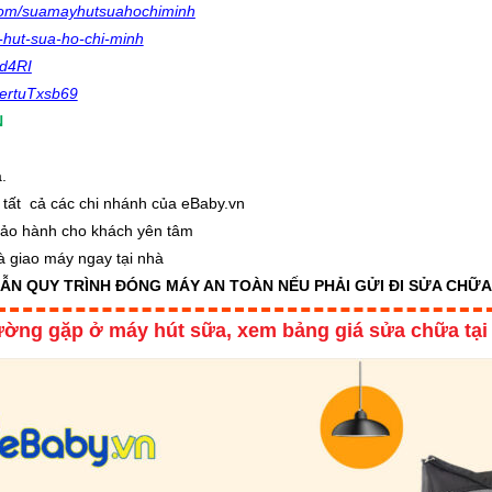
com/suamayhutsuahochiminh
-hut-sua-ho-chi-minh
qd4RI
kertuTxsb69
N
.
.
i tất cả các chi nhánh của eBaby.vn
bảo hành cho khách yên tâm
à giao máy ngay tại nhà
N QUY TRÌNH ĐÓNG MÁY AN TOÀN NẾU PHẢI GỬI ĐI SỬA CHỮA
hường gặp ở máy hút sữa,
xem
bảng giá sửa chữa
tạ