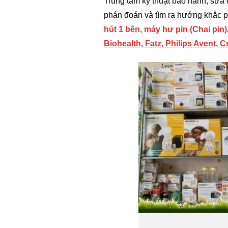
Trung tâm kỹ thuật bảo hành, sửa
phán đoán và tìm ra hướng khắc p
hút 1 bên, máy hư pin (Chai pin
Biohealth, Fatz, Philips Avent, 