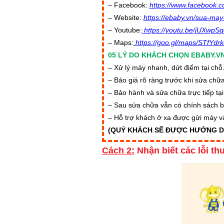
– Facebook:
https://www.facebook.
– Website
:
https://ebaby.vn/sua-may
– Youtube:
https://youtu.be/jUXwpS
– Maps:
https://goo.gl/maps/STfYdr
05 LÝ DO KHÁCH CHỌN EBABY.V
– Xử lý máy nhanh, dứt điểm tại chỗ
– Báo giá rõ ràng trước khi sửa chữa
– Bảo hành và sửa chữa trực tiếp tạ
– Sau sửa chữa vẫn có chính sách 
– Hỗ trợ khách ở xa được gửi máy v
(QUÝ KHÁCH SẼ ĐƯỢC HƯỚNG DẪ
Cách 2:
Nhận biết các
lỗi t