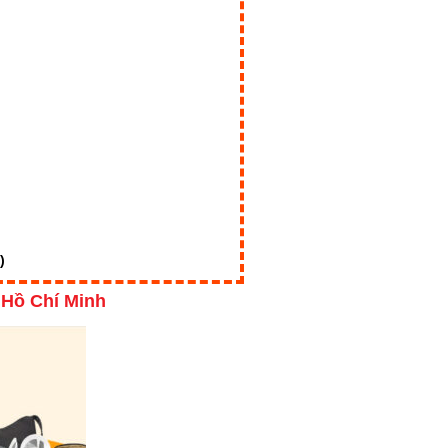
)
i
Hồ Chí Minh