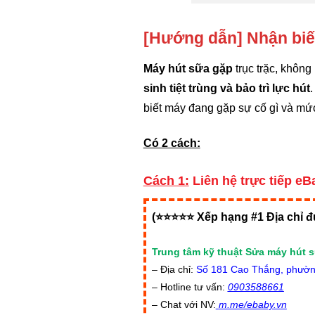
[Hướng dẫn] Nhận biế
Máy hút sữa gặp
trục trặc, khôn
sinh tiệt trùng và bảo trì lực hút
biết máy đang gặp sự cố gì và mức 
Có 2 cách:
Cách 1:
Liên hệ trực tiếp eB
(⭐⭐⭐⭐⭐ Xếp hạng #1 Địa chỉ đ
Trung tâm kỹ thuật Sửa máy hút 
– Địa chỉ:
Số 181 Cao Thắng, phường
– Hotline tư vấn:
0903588661
– Chat với NV:
m.me/ebaby.vn