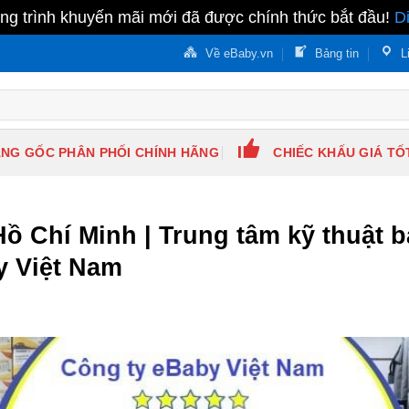
g trình khuyến mãi mới đã được chính thức bắt đầu!
D
Về eBaby.vn
Bảng tin
L
NG GỐC PHÂN PHỐI CHÍNH HÃNG
CHIẾC KHẤU GIÁ TỐ
ồ Chí Minh | Trung tâm kỹ thuật 
y Việt Nam