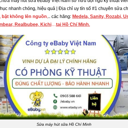
 chữa máy hút sữa eBaby Việt Nam sở hữu đội ngũ kỹ thuật viên
hục nhanh chóng, hiệu quả | Địa chỉ uy tín số #1 chuyên sửa c
), bật không lên nguồn
,
.. các hãng:
Medela, Sanity, Rozabi, 
Cmbear, Realbubee, Kichi
…
tại Hồ Chí Minh.
Sửa máy hút sữa Hồ Chí Minh