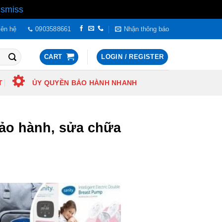
ismiss
iên hệ
0903588661
Nhận thông báo
CART
LOGIN / REGISTER
T
ỦY QUYỀN BẢO HÀNH NHANH
bảo hành, sửa chữa