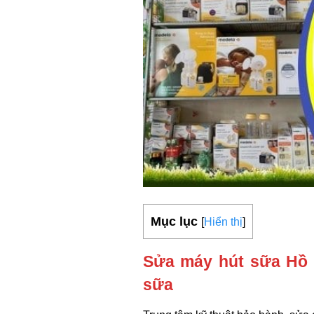
Mục lục
[
Hiển thị
]
Sửa máy hút sữa Hồ 
sữa