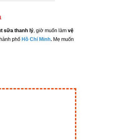
a
 sữa thanh lý
, giờ muốn làm
vệ
 thành phố
Hồ Chí Minh
.
Mẹ muốn