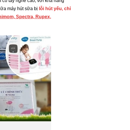
 có tay nghề cao, với khả năng
hữa máy hút sữa bị
lỗi hút yếu, chỉ
Unimom, Spectra, Rupex,