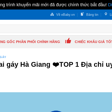
g trình khuyến mãi mới đã được chính thức bắt đầu!
D
Về eBaby.vn
Bảng tin
L
NG GỐC PHÂN PHỐI CHÍNH HÃNG
CHIẾC KHẤU GIÁ TỐ
 GÁY
i gáy Hà Giang ❤️️TOP 1 Địa chỉ u