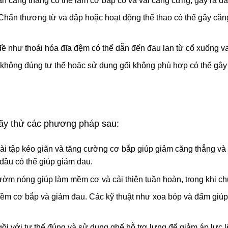
ần căng thẳng có thể làm cơ bắp cổ và vai căng cứng, gây ra đa
Chấn thương từ va đập hoặc hoạt động thể thao có thể gây căn
ề như thoái hóa đĩa đệm có thể dẫn đến đau lan từ cổ xuống va
hông đúng tư thế hoặc sử dụng gối không phù hợp có thể gây á
hãy thử các phương pháp sau:
i tập kéo giãn và tăng cường cơ bắp giúp giảm căng thẳng và 
đầu có thể giúp giảm đau.
m nóng giúp làm mềm cơ và cải thiện tuần hoàn, trong khi c
m cơ bắp và giảm đau. Các kỹ thuật như xoa bóp và đấm giúp t
 với tư thế đúng và sử dụng ghế hỗ trợ lưng để giảm áp lực lên