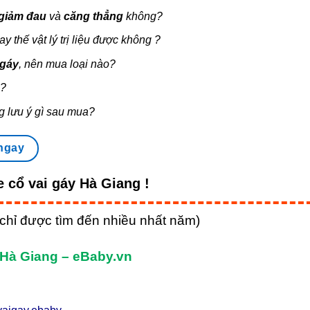
giảm đau
và
căng thẳng
không?
ay thế vật lý trị liệu được không ?
 gáy
, nên mua loại nào?
p?
g lưu ý gì sau mua?
ngay
 cổ vai gáy Hà Giang !
hỉ được tìm đến nhiều nhất năm)
Hà Giang – eBaby.vn