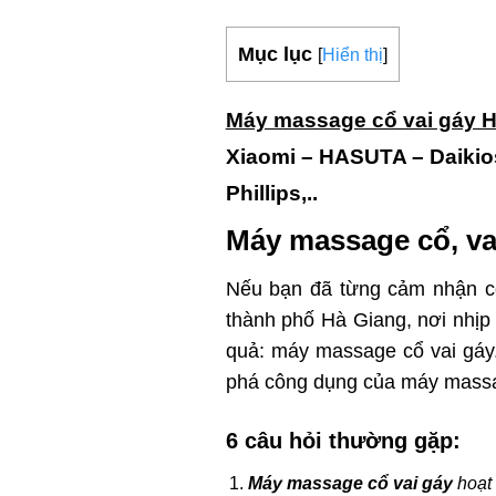
Mục lục
[
Hiển thị
]
Máy massage cổ vai gáy 
Xiaomi – HASUTA – Daikios
Phillips,..
Máy massage cổ, va
Nếu bạn đã từng cảm nhận cơ
thành phố Hà Giang, nơi nhịp 
quả: máy massage cổ vai gáy
phá công dụng của máy massag
6 câu hỏi thường gặp:
Máy massage cổ vai gáy
hoạt