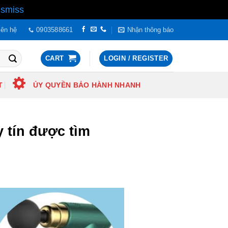
ismiss
iên hệ
0903588661
Nhận thông báo
CART
LOGIN / REGISTER
T
ỦY QUYỀN BẢO HÀNH NHANH
y tín được tìm