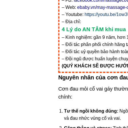
– FB:
facebook.com/massagecov
– Web:
ebaby.vn/may-massage-c
– Youtube:
https://youtu.be/1
– Địa chỉ:
4 Lý do AN TÂM khi mua
– Kinh nghiệm: gần 9 năm, hơn 
– Đối tác phân phối chính hãng 
– Đối tác uỷ quyền bảo hành toà
– Đội ngũ được huấn luyện chu
(QUÝ KHÁCH SẼ ĐƯỢC HƯỚNG
Nguyên nhân của cơn đau
Cơn đau mỏi cổ vai gáy thườn
chính:
Tư thế ngồi không đúng:
Ngồi
và đau nhức vùng cổ và vai.