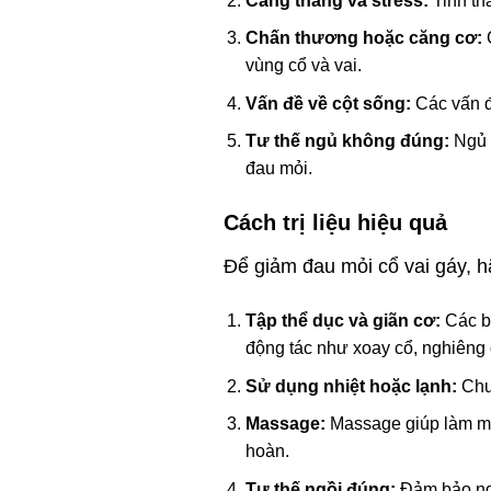
Căng thẳng và stress:
Tinh th
Chấn thương hoặc căng cơ:
vùng cổ và vai.
Vấn đề về cột sống:
Các vấn đ
Tư thế ngủ không đúng:
Ngủ k
đau mỏi.
Cách trị liệu hiệu quả
Để giảm đau mỏi cổ vai gáy, 
Tập thể dục và giãn cơ:
Các bà
động tác như xoay cổ, nghiêng 
Sử dụng nhiệt hoặc lạnh:
Chườ
Massage:
Massage giúp làm mề
hoàn.
Tư thế ngồi đúng:
Đảm bảo ngồi