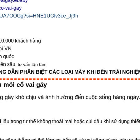
aigay.ebaby
o-vai-gay
ow3UA7OOGg?si=HNE1UGIv3ce_Jj9h
10.000 khách hàng
tại VN
n quốc
yên sâu,
tư vấn tận tâm
 DẪN PHÂN BIỆT CÁC LOẠI MÁY KHI ĐẾN TRẢI NGHIỆM
 mỏi cổ vai gáy
g gây khó chịu và ảnh hưởng đến cuộc sống hàng ngày.
 lâu trong tư thế không thoải mái hoặc cúi đầu khi sử dụng thiết