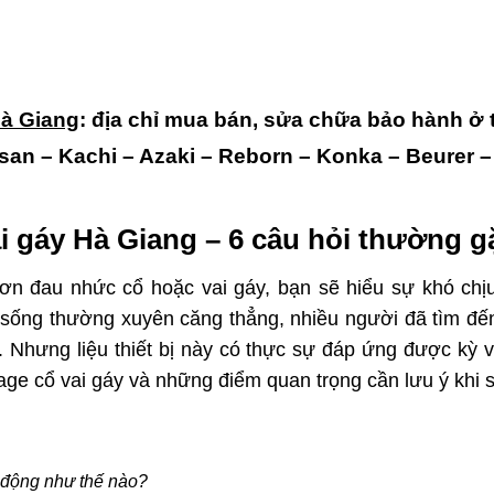
Hà Giang
: địa chỉ mua bán, sửa chữa bảo hành ở 
an – Kachi – Azaki – Reborn – Konka – Beurer – 
i gáy Hà Giang – 6 câu hỏi thường g
n đau nhức cổ hoặc vai gáy, bạn sẽ hiểu sự khó chị
sống thường xuyên căng thẳng, nhiều người đã tìm đến 
. Nhưng liệu thiết bị này có thực sự đáp ứng được kỳ
e cổ vai gáy và những điểm quan trọng cần lưu ý khi 
 động như thế nào?