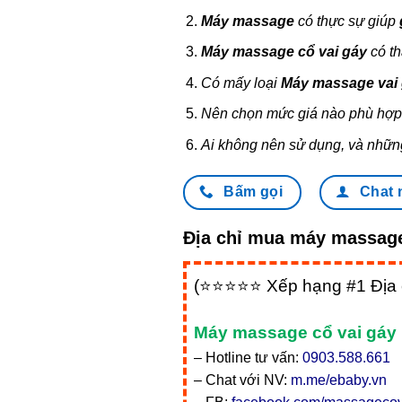
Máy massage
có thực sự giúp
Máy massage cổ vai gáy
có th
Có mấy loại
Máy massage vai
Nên chọn mức giá nào phù hợ
Ai không nên sử dụng, và nhữn
Bấm gọi
Chat 
Địa chỉ mua máy massage
(⭐⭐⭐⭐⭐ Xếp hạng #1 Địa c
Máy massage cổ vai gáy 
– Hotline tư vấn:
0903.588.661
– Chat với NV:
m.me/ebaby.vn