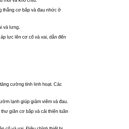
u mỏi và khó chịu.
g thẳng cơ bắp và đau nhức ở
i và lưng.
p lực lên cơ cổ và vai, dẫn đến
tăng cường tính linh hoạt. Các
hườm lạnh giúp giảm viêm và đau.
hư giãn cơ bắp và cải thiện tuần
 cổ và vai. Điều chỉnh thiết bị