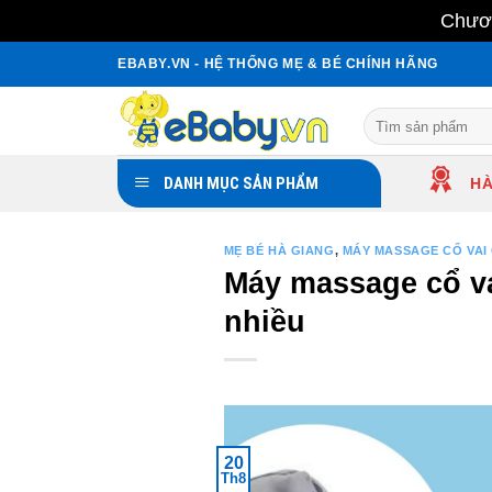
Chươn
Skip
EBABY.VN - HỆ THỐNG MẸ & BÉ CHÍNH HÃNG
to
content
Search
for:
DANH MỤC SẢN PHẨM
HÀ
MẸ BÉ HÀ GIANG
,
MÁY MASSAGE CỔ VAI
Máy massage cổ va
nhiều
20
Th8