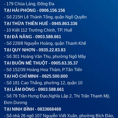
- 179 Chùa Láng, Đống Đa
TẠI HẢI PHÒNG -
0906.156.156
- Số 215H Lê Thánh Tông, quận Ngô Quyền
TẠI THỪA THIÊN HUẾ -
0945.863.336
- 10 Kiệt 112 Trường Chinh, TP. Huế
TẠI ĐÀ NẴNG -
0903.588.661
- Số 228/8 Nguyễn Hoàng, quận Thanh Khê
TẠI QUY NHƠN -
0935.22.83.83
- Số 301 Hoàng Văn Thụ, phường Ngô Mây
TẠI BUÔN MÊ THUỘT -
0905.63.35.37
- Số 152/39 Hoàng Hoa Thám, P.Tân Tiến
TẠI HỒ CHÍ MINH -
0925.500.600
- Số 181 Cao Thắng, phường 12, quận 10
TẠI LÂM ĐỒNG -
0903.588.661
- Số 79 Trần Hưng Đạo,Nghĩa Lập 2, Thị Trấn Thạnh Mỹ,
Đơn Dương
TẠI NINH BÌNH -
0833668468
- Số nhà 26 ngõ 107 Nguyễn Viết Xuân, phường Bích Đào,