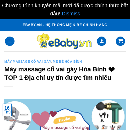
Chương trình khuyến mãi mới đã được chính thức bắt
đầu!
Dismiss
Skip
EBABY.VN - HỆ THỐNG MẸ & BÉ CHÍNH HÃNG
to
content
MÁY MASSAGE CỔ VAI GÁY
,
MẸ BÉ HÒA BÌNH
Máy massage cổ vai gáy Hòa Bình ❤️️
TOP 1 Địa chỉ uy tín được tìm nhiều
16
Th9