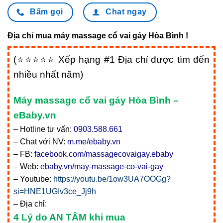
Bấm gọi
Chat ngay
Địa chỉ mua máy massage cổ vai gáy Hòa Bình !
(⭐⭐⭐⭐⭐ Xếp hạng #1 Địa chỉ được tìm đến
nhiều nhất năm)
Máy massage cổ vai gáy Hòa Bình –
eBaby.vn
– Hotline tư vấn:
0903.588.661
– Chat với NV:
m.me/ebaby.vn
– FB:
facebook.com/massagecovaigay.ebaby
– Web:
ebaby.vn/may-massage-co-vai-gay
– Youtube:
https://youtu.be/1ow3UA7OOGg?
si=HNE1UGIv3ce_Jj9h
– Địa chỉ:
4 Lý do AN TÂM khi mua