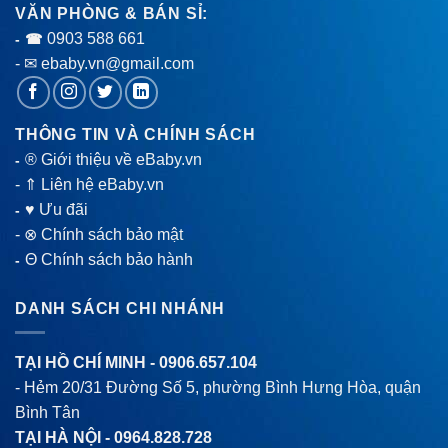
VĂN PHÒNG & BÁN SỈ:
0903 588 661
- ☎
- ✉ ebaby.vn@gmail.com
THÔNG TIN VÀ CHÍNH SÁCH
® Giới thiệu về eBaby.vn
-
-
⇑ Liên hệ eBaby.vn
♥ Ưu đãi
-
-
⊗ Chính sách bảo mật
Θ Chính sách bảo hành
-
DANH SÁCH CHI NHÁNH
TẠI HỒ CHÍ MINH -
0906.657.104
- Hẻm 20/31 Đường Số 5, phường Bình Hưng Hòa, quận
Bình Tân
TẠI HÀ NỘI -
0964.828.728