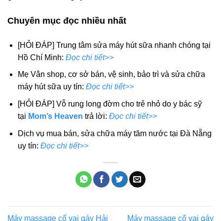
Chuyên mục đọc nhiều nhất
[HỎI ĐÁP] Trung tâm sửa máy hút sữa nhanh chóng tại
Hồ Chí Minh:
Đọc chi tiết>>
Mẹ Vân shop, cơ sở bán, vệ sinh, bảo trì và sửa chữa
máy hút sữa uy tín:
Đọc chi tiết>>
[HỎI ĐÁP] Vỗ rung long đờm cho trẻ nhỏ do y bác sỹ
tại
Mom’s Heaven
trả lời:
Đọc chi tiết>>
Dịch vụ mua bán, sửa chữa máy tăm nước tại Đà Nẵng
uy tín:
Đọc chi tiết>>
Máy massage cổ vai gáy Hải
Máy massage cổ vai gáy