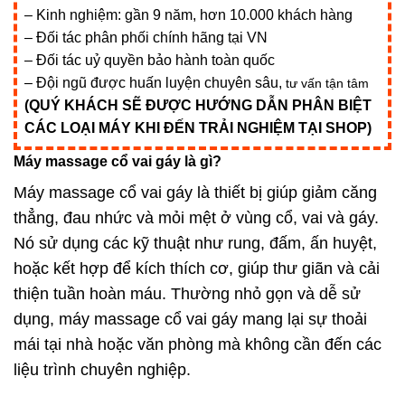
– Kinh nghiệm: gần 9 năm, hơn 10.000 khách hàng
– Đối tác phân phối chính hãng tại VN
– Đối tác uỷ quyền bảo hành toàn quốc
– Đội ngũ được huấn luyện chuyên sâu,
tư vấn tận tâm
(QUÝ KHÁCH SẼ ĐƯỢC HƯỚNG DẪN PHÂN BIỆT
CÁC LOẠI MÁY KHI ĐẾN TRẢI NGHIỆM TẠI SHOP)
Máy massage cổ vai gáy là gì?
Máy massage cổ vai gáy là thiết bị giúp giảm căng
thẳng, đau nhức và mỏi mệt ở vùng cổ, vai và gáy.
Nó sử dụng các kỹ thuật như rung, đấm, ấn huyệt,
hoặc kết hợp để kích thích cơ, giúp thư giãn và cải
thiện tuần hoàn máu. Thường nhỏ gọn và dễ sử
dụng, máy massage cổ vai gáy mang lại sự thoải
mái tại nhà hoặc văn phòng mà không cần đến các
liệu trình chuyên nghiệp.