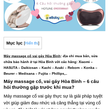
Mục lục
[
Hiển thị
]
Máy massage cổ vai gáy Hòa Bình
: địa chỉ mua bán, sửa
chữa bảo hành ở tại Hòa Bình với các hãng: Xiaomi –
HASUTA – Daikiosan – Kachi – Azaki – Reborn – Konka –
Beurer – Medisana – Fujita – Phillips,..
Máy massage cổ, vai gáy Hòa Bình – 6 câu
hỏi thường gặp trước khi mua?
Máy massage cổ vai gáy thực sự là giải pháp tuyệt
vời giúp giảm đau nhức và căng thẳng tại vùng cổ