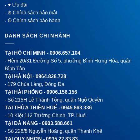
♥ Ưu đãi
-
-
⊗ Chính sách bảo mật
Θ Chính sách bảo hành
-
DANH SÁCH CHI NHÁNH
TẠI HỒ CHÍ MINH -
0906.657.104
- Hẻm 20/31 Đường Số 5, phường Bình Hưng Hòa, quận
Bình Tân
TẠI HÀ NỘI -
0964.828.728
- 179 Chùa Láng, Đống Đa
TẠI HẢI PHÒNG -
0906.156.156
- Số 215H Lê Thánh Tông, quận Ngô Quyền
TẠI THỪA THIÊN HUẾ -
0945.863.336
- 10 Kiệt 112 Trường Chinh, TP. Huế
TẠI ĐÀ NẴNG -
0903.588.661
- Số 228/8 Nguyễn Hoàng, quận Thanh Khê
TẠI QUY NHƠN -
0935.22.83.83