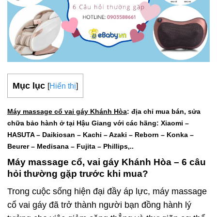
Mục lục
[
Hiển thị
]
Máy massage cổ vai gáy Khánh Hòa
: địa chỉ mua bán, sửa
chữa bảo hành ở tại Hậu Giang với các hãng: Xiaomi –
HASUTA – Daikiosan – Kachi – Azaki – Reborn – Konka –
Beurer – Medisana – Fujita – Phillips,..
Máy massage cổ, vai gáy Khánh Hòa – 6 câu
hỏi thường gặp trước khi mua?
Trong cuộc sống hiện đại đầy áp lực, máy massage
cổ vai gáy đã trở thành người bạn đồng hành lý