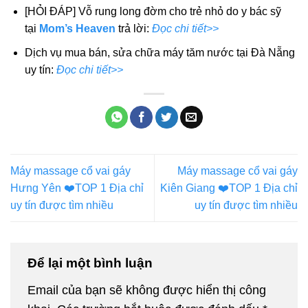
[HỎI ĐÁP] Vỗ rung long đờm cho trẻ nhỏ do y bác sỹ
tại
Mom’s Heaven
trả lời:
Đọc chi tiết>>
Dịch vụ mua bán, sửa chữa máy tăm nước tại Đà Nẵng
uy tín:
Đọc chi tiết>>
Máy massage cổ vai gáy
Máy massage cổ vai gáy
Hưng Yên ❤️️TOP 1 Địa chỉ
Kiên Giang ❤️️TOP 1 Địa chỉ
uy tín được tìm nhiều
uy tín được tìm nhiều
Để lại một bình luận
Email của bạn sẽ không được hiển thị công