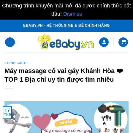
Chương trình khuyến mãi mới đã được chính thức bắt
đầu!
Dismiss
Skip
EBABY.VN - HỆ THỐNG MẸ & BÉ CHÍNH HÃNG
to
content
CHÍNH SÁCH
Máy massage cổ vai gáy Khánh Hòa ❤️️
TOP 1 Địa chỉ uy tín được tìm nhiều
17
Th9