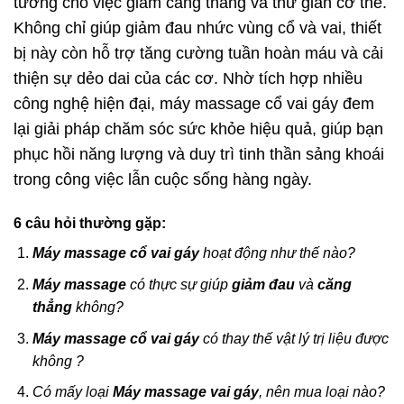
tưởng cho việc giảm căng thẳng và thư giãn cơ thể.
Không chỉ giúp giảm đau nhức vùng cổ và vai, thiết
bị này còn hỗ trợ tăng cường tuần hoàn máu và cải
thiện sự dẻo dai của các cơ. Nhờ tích hợp nhiều
công nghệ hiện đại, máy massage cổ vai gáy đem
lại giải pháp chăm sóc sức khỏe hiệu quả, giúp bạn
phục hồi năng lượng và duy trì tinh thần sảng khoái
trong công việc lẫn cuộc sống hàng ngày.
6 câu hỏi thường gặp:
Máy massage cổ vai gáy
hoạt động như thế nào?
Máy massage
có thực sự giúp
giảm đau
và
căng
thẳng
không?
Máy massage cổ vai gáy
có thay thế vật lý trị liệu được
không ?
Có mấy loại
Máy massage vai gáy
, nên mua loại nào?