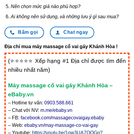
Nên chọn mức giá nào phù hợp?
Ai không nên sử dụng, và những lưu ý gì sau mua?
Bấm gọi
Chat ngay
Địa chỉ mua máy massage cổ vai gáy Khánh Hòa !
(⭐⭐⭐⭐⭐ Xếp hạng #1 Địa chỉ được tìm đến
nhiều nhất năm)
Máy massage cổ vai gáy Khánh Hòa –
eBaby.vn
– Hotline tư vấn:
0903.588.661
– Chat với NV:
m.me/ebaby.vn
– FB:
facebook.com/massagecovaigay.ebaby
– Web:
ebaby.vn/may-massage-co-vai-gay
– Youtube:
https://youtu.be/1ow3UA7OOGg?