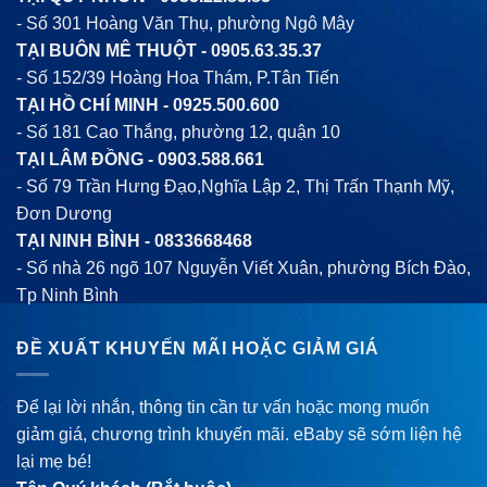
- Số 301 Hoàng Văn Thụ, phường Ngô Mây
TẠI BUÔN MÊ THUỘT -
0905.63.35.37
- Số 152/39 Hoàng Hoa Thám, P.Tân Tiến
TẠI HỒ CHÍ MINH -
0925.500.600
- Số 181 Cao Thắng, phường 12, quận 10
TẠI LÂM ĐỒNG -
0903.588.661
- Số 79 Trần Hưng Đạo,Nghĩa Lập 2, Thị Trấn Thạnh Mỹ,
Đơn Dương
TẠI NINH BÌNH -
0833668468
- Số nhà 26 ngõ 107 Nguyễn Viết Xuân, phường Bích Đào,
Tp Ninh Bình
ĐỀ XUẤT KHUYẾN MÃI HOẶC GIẢM GIÁ
Để lại lời nhắn, thông tin cần tư vấn hoặc mong muốn
giảm giá, chương trình khuyến mãi. eBaby sẽ sớm liện hệ
lại mẹ bé!