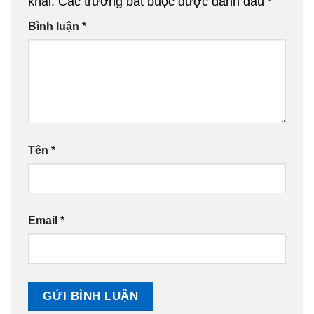
khai.
Các trường bắt buộc được đánh dấu
*
Bình luận
*
Tên
*
Email
*