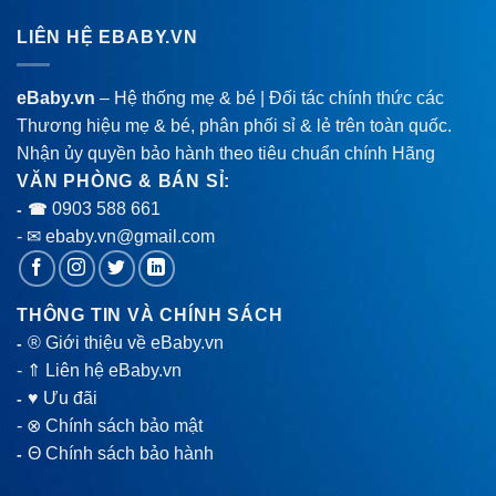
LIÊN HỆ EBABY.VN
eBaby.vn
– Hệ thống mẹ & bé | Đối tác chính thức các
Thương hiệu mẹ & bé, phân phối sỉ & lẻ trên toàn quốc.
Nhận ủy quyền bảo hành theo tiêu chuẩn chính Hãng
VĂN PHÒNG & BÁN SỈ:
0903 588 661
- ☎
- ✉ ebaby.vn@gmail.com
THÔNG TIN VÀ CHÍNH SÁCH
® Giới thiệu về eBaby.vn
-
-
⇑ Liên hệ eBaby.vn
♥ Ưu đãi
-
-
⊗ Chính sách bảo mật
Θ Chính sách bảo hành
-