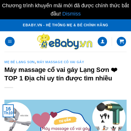
Chương trình khuyến mãi mới đã được chính thức bắt
đầu!
Dismiss
Skip
EBABY.VN - HỆ THỐNG MẸ & BÉ CHÍNH HÃNG
to
content
MẸ BÉ LẠNG SƠN
,
MÁY MASSAGE CỔ VAI GÁY
Máy massage cổ vai gáy Lạng Sơn ❤️️
TOP 1 Địa chỉ uy tín được tìm nhiều
16
Th10