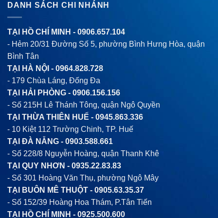
DANH SÁCH CHI NHÁNH
TẠI HỒ CHÍ MINH -
0906.657.104
- Hẻm 20/31 Đường Số 5, phường Bình Hưng Hòa, quận
Bình Tân
TẠI HÀ NỘI -
0964.828.728
- 179 Chùa Láng, Đống Đa
TẠI HẢI PHÒNG -
0906.156.156
- Số 215H Lê Thánh Tông, quận Ngô Quyền
TẠI THỪA THIÊN HUẾ -
0945.863.336
- 10 Kiệt 112 Trường Chinh, TP. Huế
TẠI ĐÀ NẴNG -
0903.588.661
- Số 228/8 Nguyễn Hoàng, quận Thanh Khê
TẠI QUY NHƠN -
0935.22.83.83
- Số 301 Hoàng Văn Thụ, phường Ngô Mây
TẠI BUÔN MÊ THUỘT -
0905.63.35.37
- Số 152/39 Hoàng Hoa Thám, P.Tân Tiến
TẠI HỒ CHÍ MINH -
0925.500.600