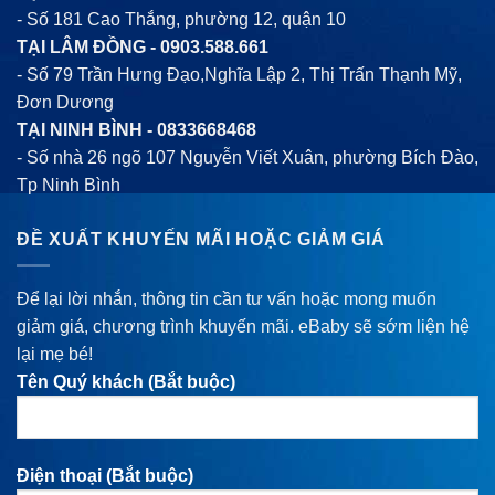
- Số 181 Cao Thắng, phường 12, quận 10
TẠI LÂM ĐỒNG -
0903.588.661
- Số 79 Trần Hưng Đạo,Nghĩa Lập 2, Thị Trấn Thạnh Mỹ,
Đơn Dương
TẠI NINH BÌNH -
0833668468
- Số nhà 26 ngõ 107 Nguyễn Viết Xuân, phường Bích Đào,
Tp Ninh Bình
ĐỀ XUẤT KHUYẾN MÃI HOẶC GIẢM GIÁ
Để lại lời nhắn, thông tin cần tư vấn hoặc mong muốn
giảm giá, chương trình khuyến mãi. eBaby sẽ sớm liện hệ
lại mẹ bé!
Tên Quý khách (Bắt buộc)
Điện thoại (Bắt buộc)