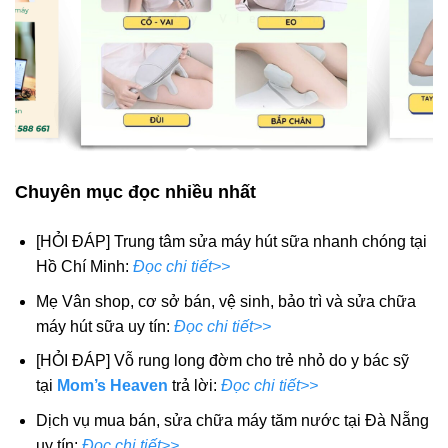
Chuyên mục đọc nhiều nhất
[HỎI ĐÁP] Trung tâm sửa máy hút sữa nhanh chóng tại
Hồ Chí Minh:
Đọc chi tiết>>
Mẹ Vân shop, cơ sở bán, vệ sinh, bảo trì và sửa chữa
máy hút sữa uy tín:
Đọc chi tiết>>
[HỎI ĐÁP] Vỗ rung long đờm cho trẻ nhỏ do y bác sỹ
tại
Mom’s Heaven
trả lời:
Đọc chi tiết>>
Dịch vụ mua bán, sửa chữa máy tăm nước tại Đà Nẵng
uy tín:
Đọc chi tiết>>