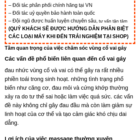
– Đối tác phân phối chính hãng tại VN
– Đối tác uỷ quyền bảo hành toàn quốc
– Đội ngũ được huấn luyện chuyên sâu,
tư vấn tận tâm
(QUÝ KHÁCH SẼ ĐƯỢC HƯỚNG DẪN PHÂN BIỆT
CÁC LOẠI MÁY KHI ĐẾN TRẢI NGHIỆM TẠI SHOP)
Tầm quan trọng của việc chăm sóc vùng cổ vai gáy
Các vấn đề phổ biến liên quan đến cổ vai gáy
đau nhức vùng cổ và vai có thể gây ra rất nhiều
phiền toái trong sinh hoạt. những tình trạng phổ
biến như căng cơ, đau mỏi và cứng khớp thường
xảy ra do tư thế sai hoặc làm việc quá sức. các vấn
đề này không chỉ gây đau đầu mà còn làm giảm sự
linh hoạt của cơ thể và tạo cảm giác khó chịu dai
dẳng.
Lợi ích của việc massage thường xuyên