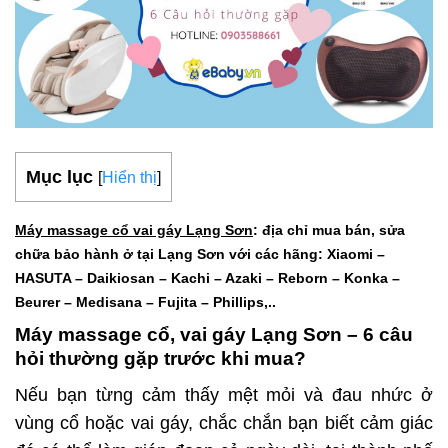
Mục lục
[
Hiển thị
]
Máy massage cổ vai gáy Lạng Sơn
: địa chỉ mua bán, sửa
chữa bảo hành ở tại Lạng Sơn với các hãng: Xiaomi –
HASUTA – Daikiosan – Kachi – Azaki – Reborn – Konka –
Beurer – Medisana – Fujita – Phillips,..
Máy massage cổ, vai gáy Lạng Sơn – 6 câu
hỏi thường gặp trước khi mua?
Nếu bạn từng cảm thấy mệt mỏi và đau nhức ở
vùng cổ hoặc vai gáy, chắc chắn bạn biết cảm giác