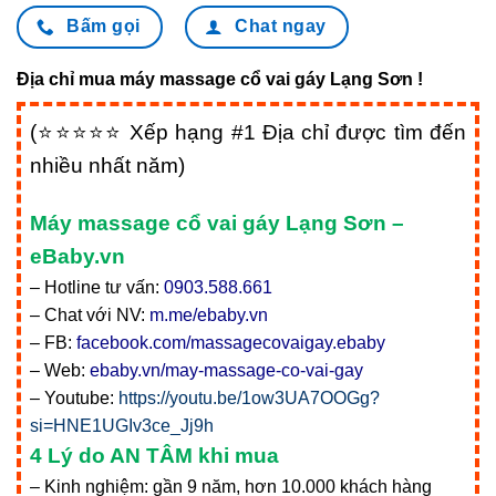
Bấm gọi
Chat ngay
Địa chỉ mua máy massage cổ vai gáy Lạng Sơn !
(⭐⭐⭐⭐⭐ Xếp hạng #1 Địa chỉ được tìm đến
nhiều nhất năm)
Máy massage cổ vai gáy Lạng Sơn –
eBaby.vn
– Hotline tư vấn:
0903.588.661
– Chat với NV:
m.me/ebaby.vn
– FB:
facebook.com/massagecovaigay.ebaby
– Web:
ebaby.vn/may-massage-co-vai-gay
– Youtube:
https://youtu.be/1ow3UA7OOGg?
si=HNE1UGIv3ce_Jj9h
4 Lý do AN TÂM khi mua
– Kinh nghiệm: gần 9 năm, hơn 10.000 khách hàng