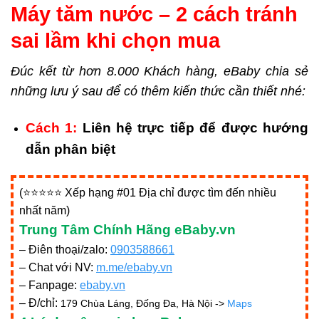
Máy tăm nước
– 2 cách tránh
sai lầm khi chọn mua
Đúc kết từ hơn 8.000 Khách hàng, eBaby chia sẻ
những lưu ý sau để có thêm kiến thức cần thiết nhé:
Cách 1:
Liên hệ trực tiếp để được hướng
dẫn phân biệt
(⭐⭐⭐⭐⭐ Xếp hạng #01 Địa chỉ được tìm đến nhiều
nhất năm)
Trung Tâm Chính Hãng eBaby.vn
– Điên thoại/zalo:
0903588661
– Chat với NV:
m.me/ebaby.vn
– Fanpage:
ebaby.vn
– Đ/chỉ:
179 Chùa Láng, Đống Đa, Hà Nội ->
Maps