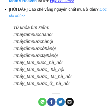
Mom’s Heaven
trả lời:
Đọc chi tiết>>
[HỎI ĐÁP] Cao chè vằng nguyên chất mua ở đâu?
Đọc
chi tiết>>
Từ khóa tìm kiếm:
#maytamnuochanoi
#máytămnướchànội
#máytămnướcởhànội
#máytămnướctạihànội
#may_tam_nuoc_hà_nội
#máy_tăm_nước_ hà_nội
#máy_tăm_nước_ tại_hà_nội
#máy_tăm_nước_ở_ hà_nội