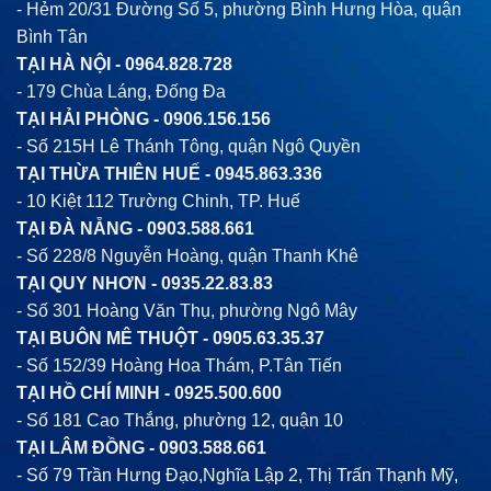
- Hẻm 20/31 Đường Số 5, phường Bình Hưng Hòa, quận
Bình Tân
TẠI HÀ NỘI -
0964.828.728
- 179 Chùa Láng, Đống Đa
TẠI HẢI PHÒNG -
0906.156.156
- Số 215H Lê Thánh Tông, quận Ngô Quyền
TẠI THỪA THIÊN HUẾ -
0945.863.336
- 10 Kiệt 112 Trường Chinh, TP. Huế
TẠI ĐÀ NẴNG -
0903.588.661
- Số 228/8 Nguyễn Hoàng, quận Thanh Khê
TẠI QUY NHƠN -
0935.22.83.83
- Số 301 Hoàng Văn Thụ, phường Ngô Mây
TẠI BUÔN MÊ THUỘT -
0905.63.35.37
- Số 152/39 Hoàng Hoa Thám, P.Tân Tiến
TẠI HỒ CHÍ MINH -
0925.500.600
- Số 181 Cao Thắng, phường 12, quận 10
TẠI LÂM ĐỒNG -
0903.588.661
- Số 79 Trần Hưng Đạo,Nghĩa Lập 2, Thị Trấn Thạnh Mỹ,