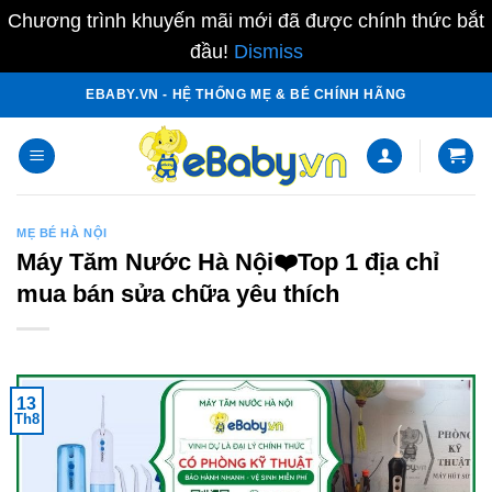
Chương trình khuyến mãi mới đã được chính thức bắt
đầu!
Dismiss
Skip
EBABY.VN - HỆ THỐNG MẸ & BÉ CHÍNH HÃNG
to
content
MẸ BÉ HÀ NỘI
Máy Tăm Nước Hà Nội❤️️Top 1 địa chỉ
mua bán sửa chữa yêu thích
13
Th8