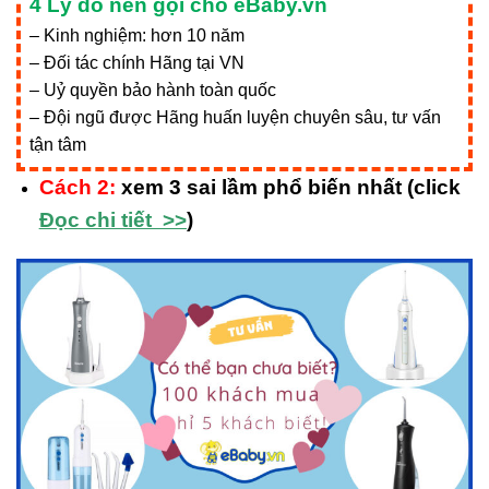
4 Lý do nên gọi cho eBaby.vn
– Kinh nghiệm: hơn 10 năm
– Đối tác chính Hãng tại VN
– Uỷ quyền bảo hành toàn quốc
– Đội ngũ được Hãng huấn luyện chuyên sâu, tư vấn
tận tâm
Cách 2:
xem 3 sai lầm phổ biến nhất (click
Đọc chi tiết >>
)