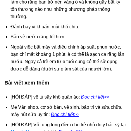
làm cho răng bạn trở nên vàng ố và không gây bất kỳ
tổn thương nào như những phương pháp thông
thường.
Đánh bay vi khuẩn, mùi khó chịu.
Bảo vệ nướu răng tốt hơn.
Ngoài việc bật máy và điều chỉnh áp suất phun nước,
bạn chỉ mất khoảng 1 phút là có thể là sạch cả răng lẫn
nướu. Ngay cả trẻ em từ 6 tuổi cũng có thể sử dụng
được dễ dàng (dưới sự giám sát của người lớn).
Bài viêt xem thêm
[HỎI ĐÁP] về tủ sấy khô quần áo:
Đọc chi tiết>>
Mẹ Vân shop, cơ sở bán, vệ sinh, bảo trì và sửa chữa
máy hút sữa uy tín:
Đọc chi tiết>>
[HỎI ĐÁP] Vỗ rung long đờm cho trẻ nhỏ do y bác sỹ tại