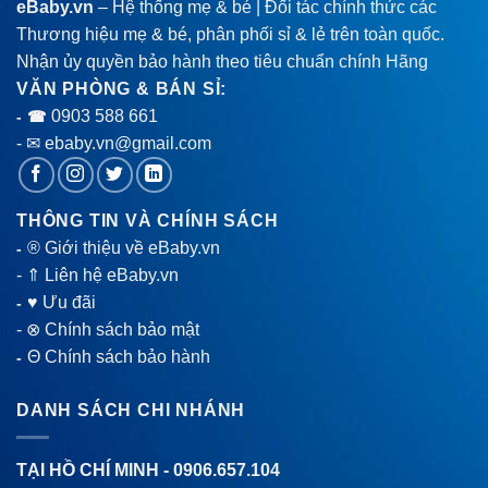
eBaby.vn
– Hệ thống mẹ & bé | Đối tác chính thức các
Thương hiệu mẹ & bé, phân phối sỉ & lẻ trên toàn quốc.
Nhận ủy quyền bảo hành theo tiêu chuẩn chính Hãng
VĂN PHÒNG & BÁN SỈ:
0903 588 661
- ☎
- ✉ ebaby.vn@gmail.com
THÔNG TIN VÀ CHÍNH SÁCH
® Giới thiệu về eBaby.vn
-
-
⇑ Liên hệ eBaby.vn
♥ Ưu đãi
-
-
⊗ Chính sách bảo mật
Θ Chính sách bảo hành
-
DANH SÁCH CHI NHÁNH
TẠI HỒ CHÍ MINH -
0906.657.104