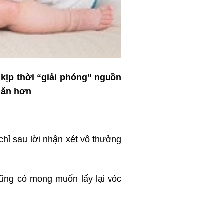
 kịp thời “giải phóng” nguồn
hăn hơn
chỉ sau lời nhận xét vô thưởng
cũng có mong muốn lấy lại vóc