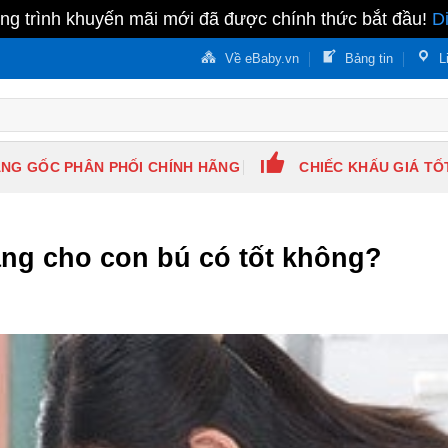
g trình khuyến mãi mới đã được chính thức bắt đầu!
D
Về eBaby.vn
Bảng tin
L
NG GỐC PHÂN PHỐI CHÍNH HÃNG
CHIẾC KHẤU GIÁ TỐ
ang cho con bú có tốt không?