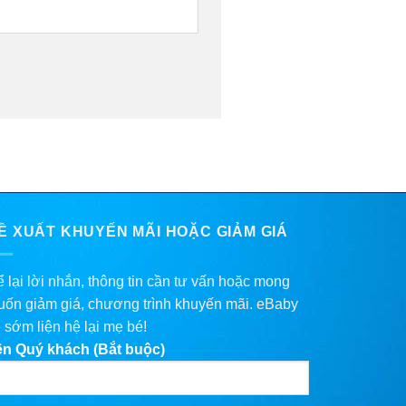
Ề XUẤT KHUYẾN MÃI HOẶC GIẢM GIÁ
 lại lời nhắn, thông tin cần tư vấn hoặc mong
ốn giảm giá, chương trình khuyến mãi. eBaby
 sớm liện hệ lại mẹ bé!
ên Quý khách (Bắt buộc)