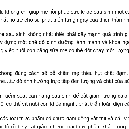
ủ không chỉ giúp mẹ hồi phục sức khỏe sau sinh một 
ất hỗ trợ cho sự phát triển từng ngày của thiên thần nh
ẹ sau sinh không nhất thiết phải đẩy mạnh quá trình 
y dựng một chế độ dinh dưỡng lành mạnh và khoa họ
g việc nuôi con bằng sữa mẹ có thể đốt cháy một lượng
hông đúng cách sẽ dễ khiến mẹ thiếu hụt chất đạm, 
 thể…từ đó ảnh hưởng trực tiếp đến lượng và chất của s
n kiểm soát cân nặng sau sinh để cắt giảm lượng calo
 cơ thể và nuôi con khỏe mạnh, phát triển toàn diện cả 
ác loại thực phẩm có chứa đạm động vật thịt và cá. Mẹ
g lồ rồi tự ý cắt giảm những loại thực phẩm khác cũng là