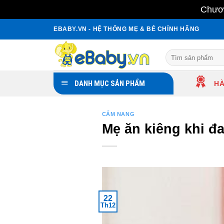
Chươn
Skip
EBABY.VN - HỆ THỐNG MẸ & BÉ CHÍNH HÃNG
to
content
Search
for:
DANH MỤC SẢN PHẨM
HÀ
CẨM NANG
Mẹ ăn kiêng khi đ
22
Th12