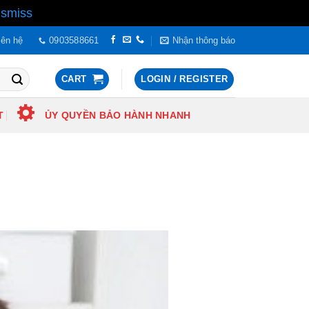
ismiss
iên hệ
0903588661
Nhận thông báo
CART
LOGIN / REGISTER
T
ỦY QUYỀN BẢO HÀNH NHANH