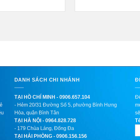
DANH SÁCH CHI NHÁNH
Đ
TẠI HỒ CHÍ MINH -
0906.657.104
Để
lẻ
- Hẻm 20/31 Đường Số 5, phường Bình Hưng
mu
êu
Hòa, quận Bình Tân
sẽ
TẠI HÀ NỘI -
0964.828.728
T
- 179 Chùa Láng, Đống Đa
TẠI HẢI PHÒNG -
0906.156.156