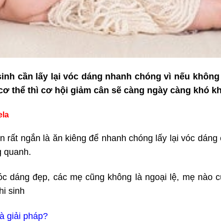
inh cần lấy lại vóc dáng nhanh chóng vì nếu không
cơ thể thì cơ hội giảm cân sẽ càng ngày càng khó k
ela
an rất ngắn là ăn kiêng để nhanh chóng lấy lại vóc dáng 
g quanh.
óc dáng đẹp, các mẹ cũng không là ngoại lệ, mẹ nào 
i sinh
à giải pháp?