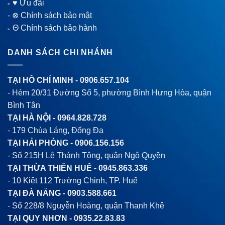
♥ Ưu đãi
-
-
⊗ Chính sách bảo mật
Θ Chính sách bảo hành
-
DANH SÁCH CHI NHÁNH
TẠI HỒ CHÍ MINH -
0906.657.104
- Hẻm 20/31 Đường Số 5, phường Bình Hưng Hòa, quận
Bình Tân
TẠI HÀ NỘI -
0964.828.728
- 179 Chùa Láng, Đống Đa
TẠI HẢI PHÒNG -
0906.156.156
- Số 215H Lê Thánh Tông, quận Ngô Quyền
TẠI THỪA THIÊN HUẾ -
0945.863.336
- 10 Kiệt 112 Trường Chinh, TP. Huế
TẠI ĐÀ NẴNG -
0903.588.661
- Số 228/8 Nguyễn Hoàng, quận Thanh Khê
TẠI QUY NHƠN -
0935.22.83.83