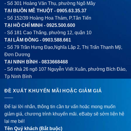
- Số 301 Hoàng Văn Thụ, phường Ngô Mây
TẠI BUÔN MÊ THUỘT -
0905.63.35.37
- Số 152/39 Hoàng Hoa Thám, P.Tân Tiến
TẠI HỒ CHÍ MINH -
0925.500.600
- Số 181 Cao Thắng, phường 12, quận 10
TẠI LÂM ĐỒNG -
0903.588.661
- Số 79 Trần Hưng Đạo,Nghĩa Lập 2, Thị Trấn Thạnh Mỹ,
Đơn Dương
TẠI NINH BÌNH -
0833668468
- Số nhà 26 ngõ 107 Nguyễn Viết Xuân, phường Bích Đào,
Tp Ninh Bình
ĐỀ XUẤT KHUYẾN MÃI HOẶC GIẢM GIÁ
Để lại lời nhắn, thông tin cần tư vấn hoặc mong muốn
giảm giá, chương trình khuyến mãi. eBaby sẽ sớm liện hệ
lại mẹ bé!
Tên Quý khách (Bắt buộc)