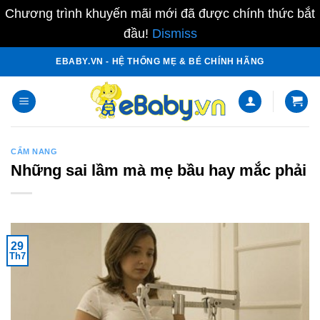
Chương trình khuyến mãi mới đã được chính thức bắt
đầu!
Dismiss
Skip
EBABY.VN - HỆ THỐNG MẸ & BÉ CHÍNH HÃNG
to
content
CẨM NANG
Những sai lầm mà mẹ bầu hay mắc phải
29
Th7