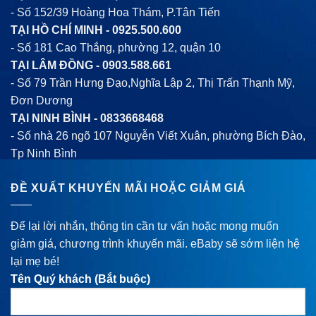
- Số 152/39 Hoàng Hoa Thám, P.Tân Tiến
TẠI HỒ CHÍ MINH -
0925.500.600
- Số 181 Cao Thắng, phường 12, quận 10
TẠI LÂM ĐỒNG -
0903.588.661
- Số 79 Trần Hưng Đạo,Nghĩa Lập 2, Thị Trấn Thạnh Mỹ,
Đơn Dương
TẠI NINH BÌNH -
0833668468
- Số nhà 26 ngõ 107 Nguyễn Viết Xuân, phường Bích Đào,
Tp Ninh Bình
ĐỀ XUẤT KHUYẾN MÃI HOẶC GIẢM GIÁ
Để lại lời nhắn, thông tin cần tư vấn hoặc mong muốn
giảm giá, chương trình khuyến mãi. eBaby sẽ sớm liện hệ
lại mẹ bé!
Tên Quý khách (Bắt buộc)