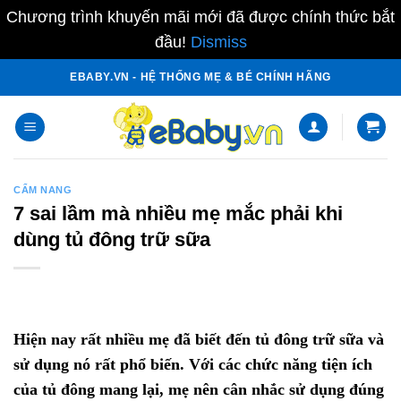
Chương trình khuyến mãi mới đã được chính thức bắt
đầu!
Dismiss
Skip
EBABY.VN - HỆ THỐNG MẸ & BÉ CHÍNH HÃNG
to
content
CẨM NANG
7 sai lầm mà nhiều mẹ mắc phải khi
dùng tủ đông trữ sữa
Hiện nay rất nhiều mẹ đã biết đến tủ đông trữ sữa và
sử dụng nó rất phổ biến. Với các chức năng tiện ích
của tủ đông mang lại, mẹ nên cân nhắc sử dụng đúng