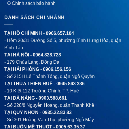
Θ Chính sách bảo hành
-
DANH SÁCH CHI NHÁNH
TẠI HỒ CHÍ MINH -
0906.657.104
- Hẻm 20/31 Đường Số 5, phường Bình Hưng Hòa, quận
Bình Tân
TẠI HÀ NỘI -
0964.828.728
- 179 Chùa Láng, Đống Đa
TẠI HẢI PHÒNG -
0906.156.156
- Số 215H Lê Thánh Tông, quận Ngô Quyền
TẠI THỪA THIÊN HUẾ -
0945.863.336
- 10 Kiệt 112 Trường Chinh, TP. Huế
TẠI ĐÀ NẴNG -
0903.588.661
- Số 228/8 Nguyễn Hoàng, quận Thanh Khê
TẠI QUY NHƠN -
0935.22.83.83
- Số 301 Hoàng Văn Thụ, phường Ngô Mây
TẠI BUÔN MÊ THUỘT -
0905.63.35.37