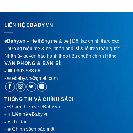
LIÊN HỆ EBABY.VN
eBaby.vn
– Hệ thống mẹ & bé | Đối tác chính thức các
Thương hiệu mẹ & bé, phân phối sỉ & lẻ trên toàn quốc.
Nhận ủy quyền bảo hành theo tiêu chuẩn chính Hãng
VĂN PHÒNG & BÁN SỈ:
0903 588 661
- ☎
- ✉ ebaby.vn@gmail.com
THÔNG TIN VÀ CHÍNH SÁCH
® Giới thiệu về eBaby.vn
-
-
⇑ Liên hệ eBaby.vn
♥ Ưu đãi
-
-
⊗ Chính sách bảo mật