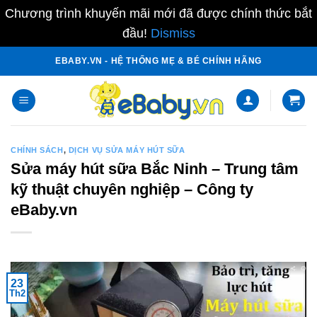
Chương trình khuyến mãi mới đã được chính thức bắt
đầu!
Dismiss
Skip
EBABY.VN - HỆ THỐNG MẸ & BÉ CHÍNH HÃNG
to
content
CHÍNH SÁCH
,
DỊCH VỤ SỬA MÁY HÚT SỮA
Sửa máy hút sữa Bắc Ninh – Trung tâm
kỹ thuật chuyên nghiệp – Công ty
eBaby.vn
23
Th2