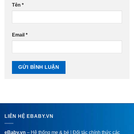
Tên
*
Email
*
LIÊN HỆ EBABY.VN
eBaby.vn
– Hệ thống mẹ & bé | Đối tác chính thức các