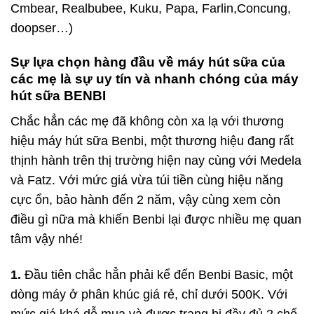
Cmbear, Realbubee, Kuku, Papa, Farlin,Concung,
doopser…)
Sự lựa chọn hàng đầu về máy hút sữa của
các mẹ là sự uy tín và nhanh chóng của máy
hút sữa BENBI
Chắc hẳn các mẹ đã không còn xa lạ với thương
hiệu máy hút sữa Benbi, một thương hiệu đang rất
thịnh hành trên thị trường hiện nay cùng với Medela
và Fatz. Với mức giá vừa túi tiền cùng hiệu năng
cực ổn, bảo hành đến 2 năm, vậy cùng xem còn
điều gì nữa mà khiến Benbi lại được nhiều mẹ quan
tâm vậy nhé!
1.
Đầu tiên chắc hẳn phải kể đến Benbi Basic, một
dòng máy ở phân khúc giá rẻ, chỉ dưới 500K. Với
mức giá khá dễ mua và được trang bị đầy đủ 2 chế