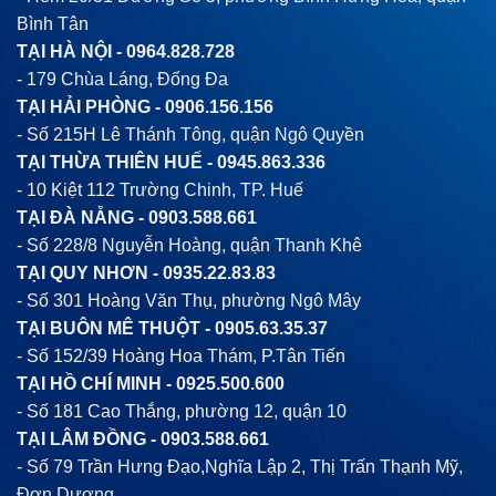
Bình Tân
TẠI HÀ NỘI -
0964.828.728
- 179 Chùa Láng, Đống Đa
TẠI HẢI PHÒNG -
0906.156.156
- Số 215H Lê Thánh Tông, quận Ngô Quyền
TẠI THỪA THIÊN HUẾ -
0945.863.336
- 10 Kiệt 112 Trường Chinh, TP. Huế
TẠI ĐÀ NẴNG -
0903.588.661
- Số 228/8 Nguyễn Hoàng, quận Thanh Khê
TẠI QUY NHƠN -
0935.22.83.83
- Số 301 Hoàng Văn Thụ, phường Ngô Mây
TẠI BUÔN MÊ THUỘT -
0905.63.35.37
- Số 152/39 Hoàng Hoa Thám, P.Tân Tiến
TẠI HỒ CHÍ MINH -
0925.500.600
- Số 181 Cao Thắng, phường 12, quận 10
TẠI LÂM ĐỒNG -
0903.588.661
- Số 79 Trần Hưng Đạo,Nghĩa Lập 2, Thị Trấn Thạnh Mỹ,
Đơn Dương