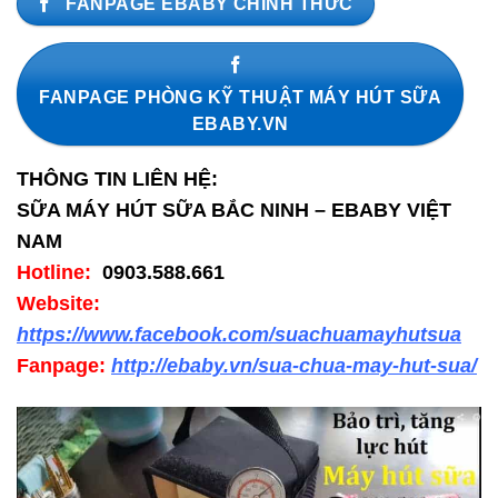
FANPAGE EBABY CHÍNH THỨC
FANPAGE PHÒNG KỸ THUẬT MÁY HÚT SỮA
EBABY.VN
THÔNG TIN LIÊN HỆ:
SỮA MÁY HÚT SỮA BẮC NINH – EBABY VIỆT
NAM
Hotline:
0903.588.661
Website:
https://www.facebook.com/suachuamayhutsua
Fanpage:
http://ebaby.vn/sua-chua-may-hut-sua/