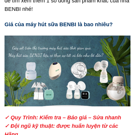
để tìm xem thêm 1 số dòng sản phẩm khác của nhà
BENBI nhé!
Giá của máy hút sữa BENBI là bao nhiêu?
✓ Quy Trình: Kiểm tra – Báo giá – Sửa nhanh
✓ Đội ngũ kỹ thuật: được huấn luyện từ các
Hãng