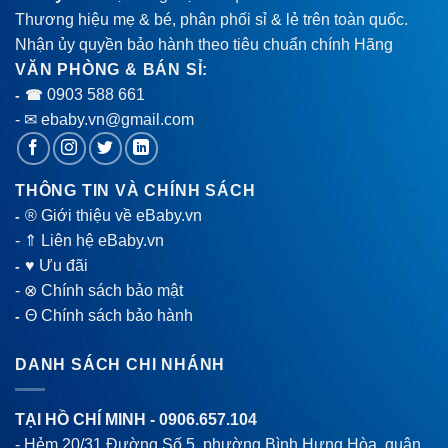
Thương hiệu mẹ & bé, phân phối sỉ & lẻ trên toàn quốc.
Nhận ủy quyền bảo hành theo tiêu chuẩn chính Hãng
VĂN PHÒNG & BÁN SỈ:
0903 588 661
- ☎
- ✉ ebaby.vn@gmail.com
THÔNG TIN VÀ CHÍNH SÁCH
® Giới thiệu về eBaby.vn
-
-
⇑ Liên hệ eBaby.vn
♥ Ưu đãi
-
-
⊗ Chính sách bảo mật
Θ Chính sách bảo hành
-
DANH SÁCH CHI NHÁNH
TẠI HỒ CHÍ MINH -
0906.657.104
- Hẻm 20/31 Đường Số 5, phường Bình Hưng Hòa, quận