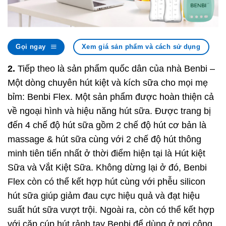
Gọi ngay
Xem giá sản phẩm và cách sử dụng
2.
Tiếp theo là sản phẩm quốc dân của nhà Benbi –
Một dòng chuyên hút kiệt và kích sữa cho mọi mẹ
bỉm: Benbi Flex. Một sản phẩm được hoàn thiện cả
về ngoại hình và hiệu năng hút sữa. Được trang bị
đến 4 chế độ hút sữa gồm 2 chế độ hút cơ bản là
massage & hút sữa cùng với 2 chế độ hút thông
minh tiên tiến nhất ở thời điểm hiện tại là Hút kiệt
Sữa và Vắt Kiệt Sữa. Không dừng lại ở đó, Benbi
Flex còn có thể kết hợp hút cùng với phễu silicon
hút sữa giúp giảm đau cực hiệu quả và đạt hiệu
suất hút sữa vượt trội. Ngoài ra, còn có thể kết hợp
với cặp cúp hút rảnh tay Benbi để dùng ở nơi công