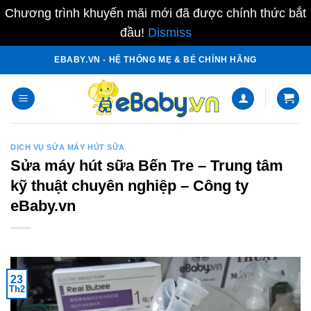
Chương trình khuyến mãi mới đã được chính thức bắt
đầu!
Dismiss
Skip
EBABY.VN - HỆ THỐNG MẸ & BÉ CHÍNH HÃNG
to
content
DỊCH VỤ SỬA MÁY HÚT SỮA
Sửa máy hút sữa Bến Tre – Trung tâm
kỹ thuật chuyên nghiệp – Công ty
eBaby.vn
23
Th2