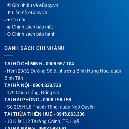
® Giới thiệu về eBaby.vn
-
-
⇑ Liên hệ eBaby.vn
♥ Ưu đãi
-
-
⊗ Chính sách bảo mật
Θ Chính sách bảo hành
-
DANH SÁCH CHI NHÁNH
TẠI HỒ CHÍ MINH -
0906.657.104
- Hẻm 20/31 Đường Số 5, phường Bình Hưng Hòa, quận
Bình Tân
TẠI HÀ NỘI -
0964.828.728
- 179 Chùa Láng, Đống Đa
TẠI HẢI PHÒNG -
0906.156.156
- Số 215H Lê Thánh Tông, quận Ngô Quyền
TẠI THỪA THIÊN HUẾ -
0945.863.336
- 10 Kiệt 112 Trường Chinh, TP. Huế
TẠI ĐÀ NẴNG -
0903.588.661