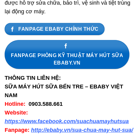
được hỗ trợ sửa chữa, bảo trì, vệ sinh và tiệt trùng
lại động cơ máy.
FANPAGE EBABY CHÍNH THỨC
FANPAGE PHÒNG KỸ THUẬT MÁY HÚT SỮA
EBABY.VN
THÔNG TIN LIÊN HỆ:
SỮA MÁY HÚT SỮA BẾN TRE – EBABY VIỆT
NAM
Hotline:
0903.588.661
Website:
https://www.facebook.com/suachuamayhutsua
Fanpage:
http://ebaby.vn/sua-chua-may-hut-sua/