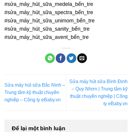
#sửa_máy_hút_sữa_medela_bến_tre
#sửa_máy_hút_sữa_spectra_bến_tre
#sửa_máy_hút_sữa_unimom_bến_tre
#sửa_máy_hút_sữa_sanity_bến_tre
#sửa_máy_hút_sữa_avent_bến_tre
Sửa máy hút sữa Bình Định
Sửa máy hút sữa Bắc Ninh –
– Quy Nhơn | Trung tâm kỹ
Trung tâm kỹ thuật chuyên
thuật chuyên nghiệp | Công
nghiệp – Công ty eBaby.vn
ty eBaby.vn
Để lại một bình luận