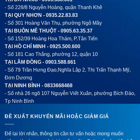
- Số 228/8 Nguyễn Hoàng, quận Thanh Khê
TẠI QUY NHƠN -
0935.22.83.83
- Số 301 Hoàng Văn Thụ, phường Ngô Mây
TẠI BUÔN MÊ THUỘT -
0905.63.35.37
- Số 152/39 Hoàng Hoa Thám, P.Tân Tiến
TẠI HỒ CHÍ MINH -
0925.500.600
- Số 181 Cao Thắng, phường 12, quận 10
TẠI LÂM ĐỒNG -
0903.588.661
- Số 79 Trần Hưng Đạo,Nghĩa Lập 2, Thị Trấn Thạnh Mỹ,
Đơn Dương
TẠI NINH BÌNH -
0833668468
- Số nhà 26 ngõ 107 Nguyễn Viết Xuân, phường Bích Đào,
Tp Ninh Bình
ĐỀ XUẤT KHUYẾN MÃI HOẶC GIẢM GIÁ
Để lại lời nhắn, thông tin cần tư vấn hoặc mong muốn