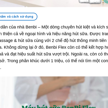
hẩm và cách sử dụng
dân của nhà Benbi – Một dòng chuyên hút kiệt và kích 
thiện cả về ngoại hình và hiệu năng hút sữa. Được tra
sage & hút sữa cùng với 2 chế độ hút thông minh tiên ti
a. Không dừng lại ở đó, Benbi Flex còn có thể kết hợp hú
 và đạt hiệu suất hút sữa vượt trội. Ngoài ra, còn có t
sở. Trong phân khúc dưới 1 triệu, có thể nói tìm một 
ó.