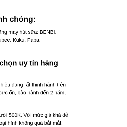
anh chóng
:
Hãng máy hút sữa: BENBI,
ubee, Kuku, Papa,
 chọn uy tín hàng
iệu đang rất thịnh hành trên
g cực ổn, bảo hành đến 2 năm,
dưới 500K. Với mức giá khá dễ
oại hình không quá bắt mắt,