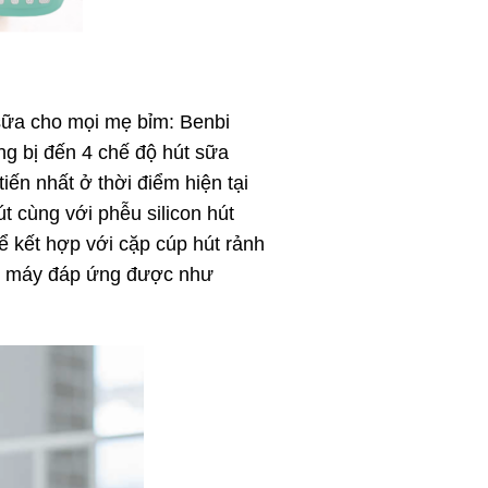
sữa cho mọi mẹ bỉm: Benbi
ng bị đến 4 chế độ hút sữa
ến nhất ở thời điểm hiện tại
t cùng với phễu silicon hút
hể kết hợp với cặp cúp hút rảnh
con máy đáp ứng được như