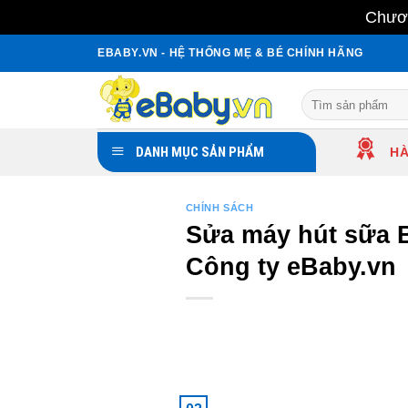
Chươn
Skip
EBABY.VN - HỆ THỐNG MẸ & BÉ CHÍNH HÃNG
to
content
Search
for:
DANH MỤC SẢN PHẨM
HÀ
CHÍNH SÁCH
Sửa máy hút sữa B
Công ty eBaby.vn