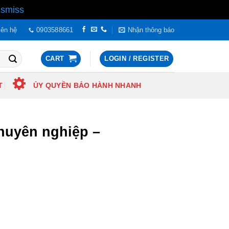
ismiss
iên hệ
0903588661
Nhận thông báo
CART
LOGIN / REGISTER
T
ỦY QUYỀN BẢO HÀNH NHANH
huyên nghiệp –