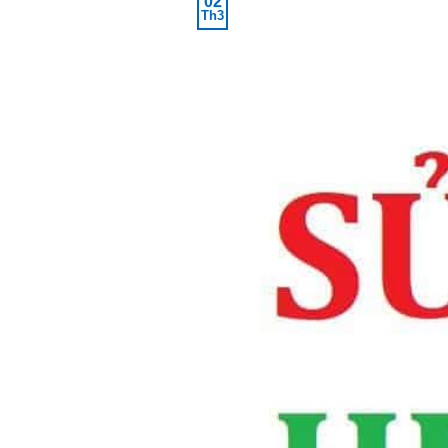
02
Th3