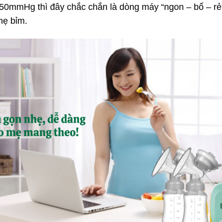
 450mmHg thì đây chắc chắn là dòng máy “ngon – bổ – rẻ”
mẹ bỉm.