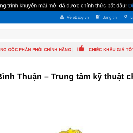
g trình khuyến mãi mới đã được chính thức bắt đầu!
D
Về eBaby.vn
Bảng tin
L
NG GỐC PHÂN PHỐI CHÍNH HÃNG
CHIẾC KHẤU GIÁ TỐ
ình Thuận – Trung tâm kỹ thuật c