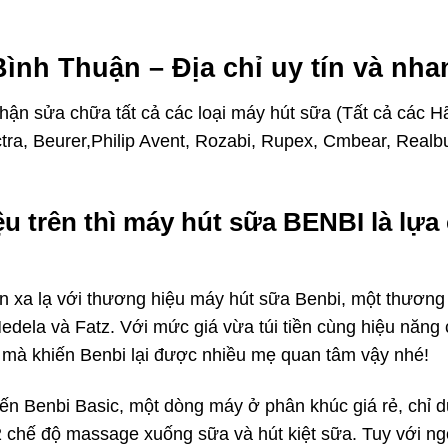
ình Thuận – Địa chỉ uy tín và nh
hận sửa chữa tất cả các loại máy hút sữa (Tất cả các 
tra, Beurer,Philip Avent, Rozabi, Rupex, Cmbear, Realb
u trên thì máy hút sữa BENBI là lựa
xa lạ với thương hiệu máy hút sữa Benbi, một thương h
Medela và Fatz. Với mức giá vừa túi tiền cùng hiệu năn
 mà khiến Benbi lại được nhiều mẹ quan tâm vậy nhé!
ến Benbi Basic, một dòng máy ở phân khúc giá rẻ, chỉ 
 chế độ massage xuống sữa và hút kiệt sữa. Tuy với ng