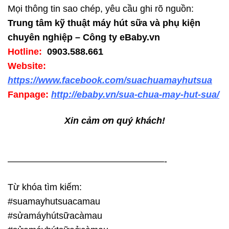
Mọi thông tin sao chép, yêu cầu ghi rõ nguồn:
Trung tâm kỹ thuật máy hút sữa và phụ kiện
chuyên nghiệp – Công ty eBaby.vn
Hotline:
0903.588.661
Website:
https://www.facebook.com/suachuamayhutsua
Fanpage:
http://ebaby.vn/sua-chua-may-hut-sua/
Xin cảm ơn quý khách!
—————————————————-
Từ khóa tìm kiếm:
#suamayhutsuacamau
#sửamáyhútsữacàmau