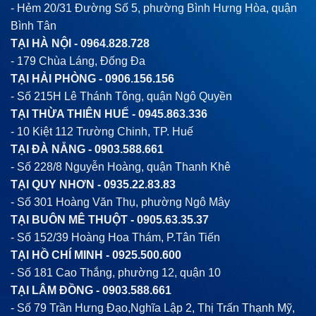
- Hẻm 20/31 Đường Số 5, phường Bình Hưng Hòa, quận
Bình Tân
TẠI HÀ NỘI -
0964.828.728
- 179 Chùa Láng, Đống Đa
TẠI HẢI PHÒNG -
0906.156.156
- Số 215H Lê Thánh Tông, quận Ngô Quyền
TẠI THỪA THIÊN HUẾ -
0945.863.336
- 10 Kiệt 112 Trường Chinh, TP. Huế
TẠI ĐÀ NẴNG -
0903.588.661
- Số 228/8 Nguyễn Hoàng, quận Thanh Khê
TẠI QUY NHƠN -
0935.22.83.83
- Số 301 Hoàng Văn Thụ, phường Ngô Mây
TẠI BUÔN MÊ THUỘT -
0905.63.35.37
- Số 152/39 Hoàng Hoa Thám, P.Tân Tiến
TẠI HỒ CHÍ MINH -
0925.500.600
- Số 181 Cao Thắng, phường 12, quận 10
TẠI LÂM ĐỒNG -
0903.588.661
- Số 79 Trần Hưng Đạo,Nghĩa Lập 2, Thị Trấn Thạnh Mỹ,