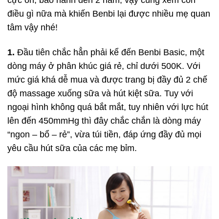
cực ổn, bảo hành đến 2 năm, vậy cùng xem còn
điều gì nữa mà khiến Benbi lại được nhiều mẹ quan
tâm vậy nhé!
1.
Đầu tiên chắc hẳn phải kể đến Benbi Basic, một
dòng máy ở phân khúc giá rẻ, chỉ dưới 500K. Với
mức giá khá dễ mua và được trang bị đầy đủ 2 chế
độ massage xuống sữa và hút kiệt sữa. Tuy với
ngoại hình không quá bắt mắt, tuy nhiên với lực hút
lên đến 450mmHg thì đây chắc chắn là dòng máy
“ngon – bổ – rẻ”, vừa túi tiền, đáp ứng đầy đủ mọi
yêu cầu hút sữa của các mẹ bỉm.