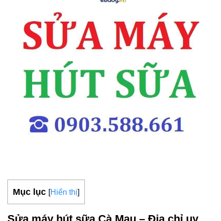
Mục lục
[
Hiển thị
]
Sửa máy hút sữa Cà Mau – Địa chỉ uy