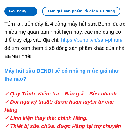
Gọi ngay
Xem giá sản phẩm và cách sử dụng
Tóm lại, trên đây là 4 dòng máy hút sữa Benbi được
nhiều mẹ quan tâm nhất hiện nay, các mẹ cũng có
thể truy cập vào địa chỉ:
https://benbi.vn/san-pham/
để tìm xem thêm 1 số dòng sản phẩm khác của nhà
BENBI nhé!
Máy hút sữa BENBI sẽ có những mức giá như
thế nào?
✓ Quy Trình: Kiểm tra – Báo giá – Sửa nhanh
✓ Đội ngũ kỹ thuật: được huấn luyện từ các
Hãng
✓ Linh kiện thay thế: chính Hãng.
✓ Thiết bị sữa chữa: được Hãng tại trợ chuyên