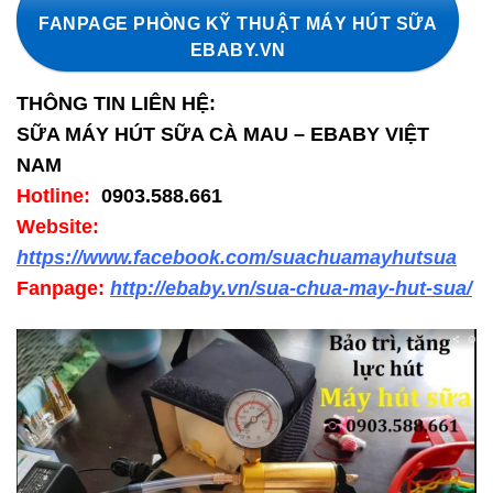
FANPAGE PHÒNG KỸ THUẬT MÁY HÚT SỮA
EBABY.VN
THÔNG TIN LIÊN HỆ:
SỮA MÁY HÚT SỮA CÀ MAU – EBABY VIỆT
NAM
Hotline:
0903.588.661
Website:
https://www.facebook.com/suachuamayhutsua
Fanpage:
http://ebaby.vn/sua-chua-may-hut-sua/