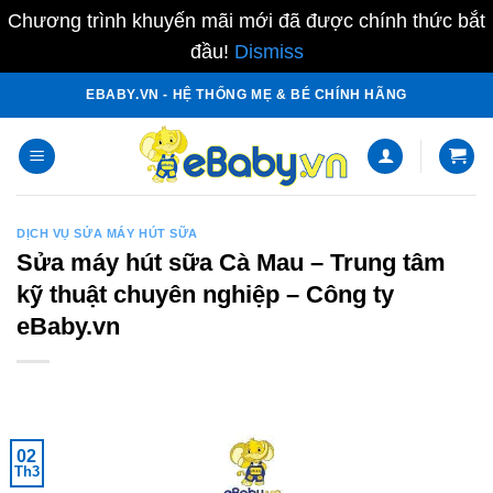
Chương trình khuyến mãi mới đã được chính thức bắt
đầu!
Dismiss
Skip
EBABY.VN - HỆ THỐNG MẸ & BÉ CHÍNH HÃNG
to
content
DỊCH VỤ SỬA MÁY HÚT SỮA
Sửa máy hút sữa Cà Mau – Trung tâm
kỹ thuật chuyên nghiệp – Công ty
eBaby.vn
02
Th3