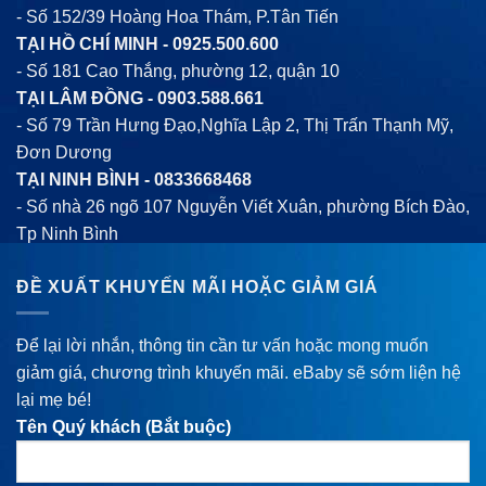
- Số 152/39 Hoàng Hoa Thám, P.Tân Tiến
TẠI HỒ CHÍ MINH -
0925.500.600
- Số 181 Cao Thắng, phường 12, quận 10
TẠI LÂM ĐỒNG -
0903.588.661
- Số 79 Trần Hưng Đạo,Nghĩa Lập 2, Thị Trấn Thạnh Mỹ,
Đơn Dương
TẠI NINH BÌNH -
0833668468
- Số nhà 26 ngõ 107 Nguyễn Viết Xuân, phường Bích Đào,
Tp Ninh Bình
ĐỀ XUẤT KHUYẾN MÃI HOẶC GIẢM GIÁ
Để lại lời nhắn, thông tin cần tư vấn hoặc mong muốn
giảm giá, chương trình khuyến mãi. eBaby sẽ sớm liện hệ
lại mẹ bé!
Tên Quý khách (Bắt buộc)