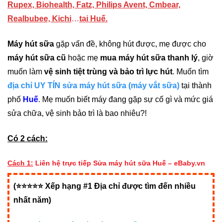
Rupex, Biohealth, Fatz, Philips Avent, Cmbear,
Realbubee, Kichi
…
tại Huế.
Máy hút sữa
gặp vấn đề, không hút được, mẹ được cho
máy hút sữa cũ
hoặc mẹ
mua máy hút sữa thanh lý
, giờ
muốn làm
vệ sinh tiệt trùng và bảo trì lực hút
. Muốn tìm
địa chỉ UY TÍN sửa máy hút sữa (máy vắt sữa)
tại thành
phố
Huế
. Mẹ muốn biết máy đang gặp sự cố gì và mức giá
sửa chữa, vệ sinh bảo trì là bao nhiêu?!
Có 2 cách:
Cách 1:
Liên hệ trực tiếp Sửa máy hút sữa Huế – eBaby.vn
(⭐⭐⭐⭐⭐ Xếp hạng #1 Địa chỉ được tìm đến nhiều
nhất năm)