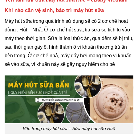
Khi nào cần vệ sinh, bảo trì máy hút sữa
Máy hút sữa trong quá trình sử dụng sẽ có 2 cơ chế hoạt
động : Hút – Nhả. Ở cơ chế hút sữa, tia sữa sẽ tích tụ vào
máy theo thời gian. Sữa là loại thức ăn, qua đêm sẽ bị thiu,
sau thời gian gây ố, hình thành ổ vi khuẩn thường trú ẩn
bên trong. Ở cơ chế nhả, máy đẩy hơi mang theo vi khuẩn
sẽ vào sữa, vi khuẩn này sẽ gây nguy hiểm cho bé
Bên trong máy hút sữa – Sửa máy hút sữa Huế