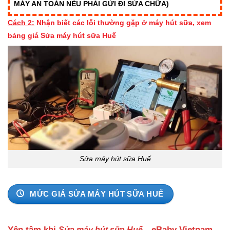
MÁY AN TOÀN NẾU PHẢI GỬI ĐI SỬA CHỮA)
Cách 2:
Nhận biết các
lỗi thường gặp ở máy hút sữa,
xem
bảng giá Sửa máy hút sữa
Huế
Sửa máy hút sữa Huế
MỨC GIÁ SỬA MÁY HÚT SỮA HUẾ
Yên tâm khi
eBaby Vietnam
Sửa máy hút sữa Huế
–