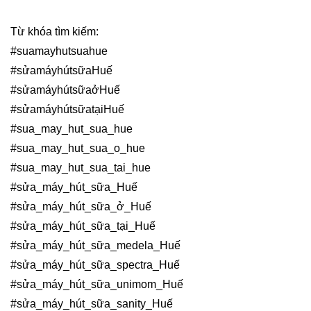
Từ khóa tìm kiếm:
#suamayhutsuahue
#sửamáyhútsữaHuế
#sửamáyhútsữaởHuế
#sửamáyhútsữatạiHuế
#sua_may_hut_sua_hue
#sua_may_hut_sua_o_hue
#sua_may_hut_sua_tai_hue
#sửa_máy_hút_sữa_Huế
#sửa_máy_hút_sữa_ở_Huế
#sửa_máy_hút_sữa_tại_Huế
#sửa_máy_hút_sữa_medela_Huế
#sửa_máy_hút_sữa_spectra_Huế
#sửa_máy_hút_sữa_unimom_Huế
#sửa_máy_hút_sữa_sanity_Huế