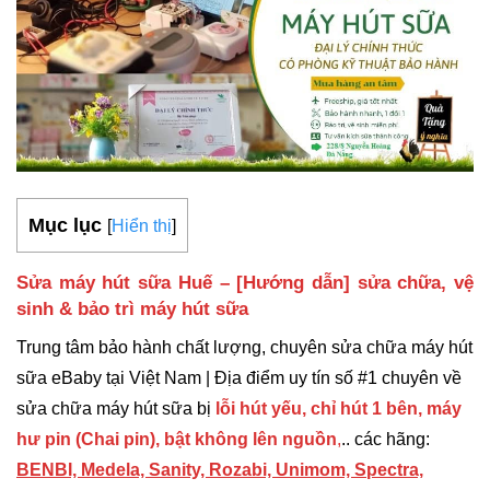
Mục lục
[
Hiển thị
]
Sửa máy hút sữa Huế
– [Hướng dẫn] sửa chữa, vệ
sinh & bảo trì máy hút sữa
Trung tâm bảo hành chất lượng, chuyên sửa chữa máy hút
sữa eBaby tại Việt Nam | Địa điểm uy tín số #1 chuyên về
sửa chữa máy hút sữa bị
lỗi hút yếu, chỉ hút 1 bên, máy
hư pin (Chai pin), bật không lên nguồn
,
.. các hãng:
BENBI,
Medela, Sanity, Rozabi, Unimom, Spectra,