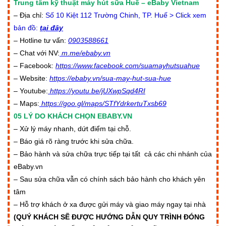
Trung tâm kỹ thuật máy hút sữa Huế – eBaby Vietnam
– Địa chỉ:
Số 10 Kiệt 112 Trường Chinh, TP. Huế > Click xem
bản đồ:
tại đây
– Hotline tư vấn:
0903588661
– Chat với NV:
m.me/ebaby.vn
– Facebook:
https://www.facebook.com/su
amayhutsuahue
– Website
:
https://ebaby.vn/sua-may-hut-sua-hue
– Youtube:
https://youtu.be/jUXwpSqd4RI
– Maps:
https://goo.gl/maps/STfYdrkertuTxsb69
05 LÝ DO KHÁCH CHỌN EBABY.VN
– Xử lý máy nhanh, dứt điểm tại chỗ.
– Báo giá rõ ràng trước khi sửa chữa.
– Bảo hành và sửa chữa trực tiếp tại tất cả các chi nhánh của
eBaby.vn
– Sau sửa chữa vẫn có chính sách bảo hành cho khách yên
tâm
– Hỗ trợ khách ở xa được gửi máy và giao máy ngay tại nhà
(QUÝ KHÁCH SẼ ĐƯỢC HƯỚNG DẪN QUY TRÌNH ĐÓNG