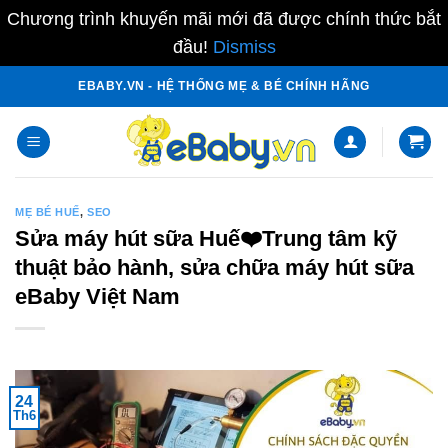
Chương trình khuyến mãi mới đã được chính thức bắt
đầu!
Dismiss
Skip
EBABY.VN - HỆ THỐNG MẸ & BÉ CHÍNH HÃNG
to
content
MẸ BÉ HUẾ
,
SEO
Sửa máy hút sữa Huế❤️️Trung tâm kỹ
thuật bảo hành, sửa chữa máy hút sữa
eBaby Việt Nam
24
Th6