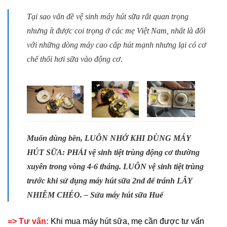
Tại sao vấn đề vệ sinh máy hút sữa rất quan trọng
nhưng ít được coi trọng ở các mẹ Việt Nam, nhất là đối
với những dòng máy cao cấp hút mạnh nhưng lại có cơ
chế thổi hơi sữa vào động cơ.
Muốn dùng bền, LUÔN NHỚ KHI DÙNG MÁY
HÚT SỮA: PHẢI vệ sinh tiệt trùng động cơ thường
xuyên trong vòng 4-6 tháng. LUÔN vệ sinh tiệt trùng
trước khi sử dụng máy hút sữa 2nd để tránh LÂY
NHIỄM CHÉO. –
Sửa máy hút sữa Huế
=> Tư vấn:
Khi mua máy hút sữa, mẹ cần được tư vấn