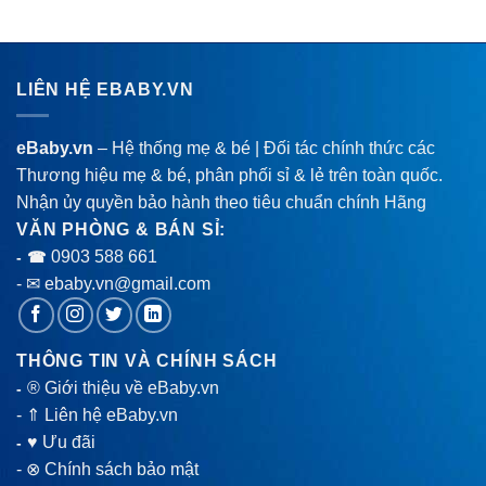
LIÊN HỆ EBABY.VN
eBaby.vn
– Hệ thống mẹ & bé | Đối tác chính thức các
Thương hiệu mẹ & bé, phân phối sỉ & lẻ trên toàn quốc.
Nhận ủy quyền bảo hành theo tiêu chuẩn chính Hãng
VĂN PHÒNG & BÁN SỈ:
0903 588 661
- ☎
- ✉ ebaby.vn@gmail.com
THÔNG TIN VÀ CHÍNH SÁCH
® Giới thiệu về eBaby.vn
-
-
⇑ Liên hệ eBaby.vn
♥ Ưu đãi
-
-
⊗ Chính sách bảo mật