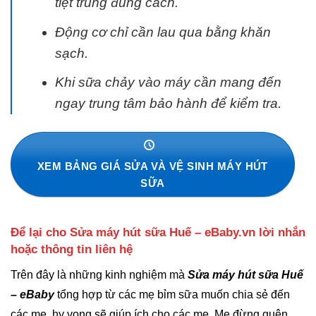
tiệt trùng đúng cách.
Động cơ chỉ cần lau qua bằng khăn
sạch.
Khi sữa chảy vào máy cần mang đến
ngay trung tâm bảo hành để kiểm tra.
XEM BẢNG GIÁ SỬA VÀ VỆ SINH MÁY HÚT
SỮA
Để lại cho
Sửa máy hút sữa Huế –
eBaby.vn
lời nhắn
hoặc thông tin liên hệ
Trên đây là những kinh nghiệm mà
Sửa máy hút sữa Huế
– eBaby
tổng hợp từ các mẹ bỉm sữa muốn chia sẻ đến
các mẹ, hy vọng sẽ giúp ích cho các mẹ. Mẹ đừng quên