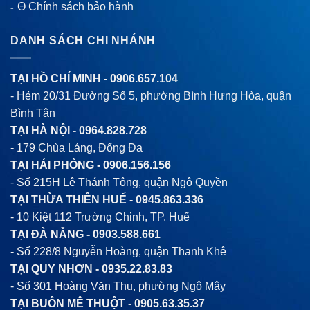
Θ Chính sách bảo hành
-
DANH SÁCH CHI NHÁNH
TẠI HỒ CHÍ MINH -
0906.657.104
- Hẻm 20/31 Đường Số 5, phường Bình Hưng Hòa, quận
Bình Tân
TẠI HÀ NỘI -
0964.828.728
- 179 Chùa Láng, Đống Đa
TẠI HẢI PHÒNG -
0906.156.156
- Số 215H Lê Thánh Tông, quận Ngô Quyền
TẠI THỪA THIÊN HUẾ -
0945.863.336
- 10 Kiệt 112 Trường Chinh, TP. Huế
TẠI ĐÀ NẴNG -
0903.588.661
- Số 228/8 Nguyễn Hoàng, quận Thanh Khê
TẠI QUY NHƠN -
0935.22.83.83
- Số 301 Hoàng Văn Thụ, phường Ngô Mây
TẠI BUÔN MÊ THUỘT -
0905.63.35.37