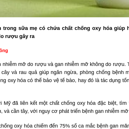
n trong sữa mẹ có chứa chất chống oxy hóa giúp h
o rượu gây ra
hông
an nhiễm mỡ do rượu và gan nhiễm mỡ không do rượu. T
i cây và rau quả giúp ngăn ngừa, phòng chống bệnh m
ống oxy hóa có thể bảo vệ tế bào, hay đó là tác dụng tổ
 Mỹ đã liên kết một chất chống oxy hóa đặc biệt, tìm 
, và cần tây, với nguy cơ phát triển bệnh gan nhiễm m
ất chống oxy hóa chiếm đến 75% số ca mắc bệnh gan m