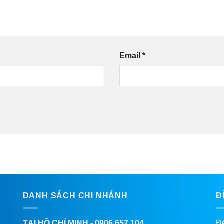
Email
*
DANH SÁCH CHI NHÁNH
Đ
TẠI HỒ CHÍ MINH -
0906.657.104
Để