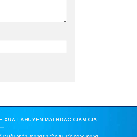
Ề XUẤT KHUYẾN MÃI HOẶC GIẢM GIÁ
 lại lời nhắn, thông tin cần tư vấn hoặc mong