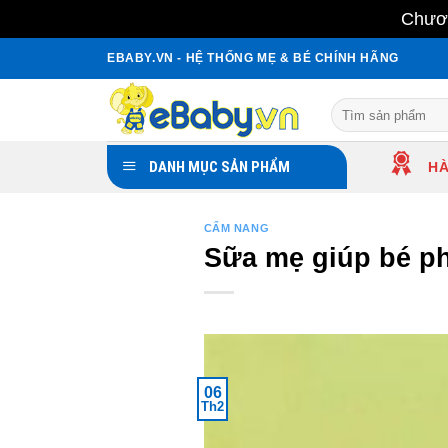
Chươn
Skip
EBABY.VN - HỆ THỐNG MẸ & BÉ CHÍNH HÃNG
to
content
Search
for:
DANH MỤC SẢN PHẨM
HÀ
CẨM NANG
Sữa mẹ giúp bé p
06
Th2