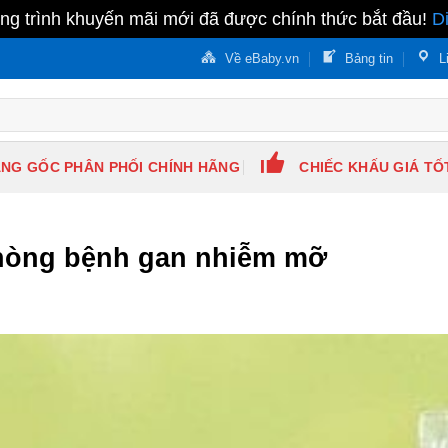
g trình khuyến mãi mới đã được chính thức bắt đầu!
D
Về eBaby.vn
Bảng tin
L
NG GỐC PHÂN PHỐI CHÍNH HÃNG
CHIẾC KHẤU GIÁ TỐ
hòng bệnh gan nhiễm mỡ