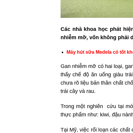
Các nhà khoa học phát hiệ
nhiễm mỡ, vốn không phải d
Máy hút sữa Medela có tốt k
Gan nhiễm mỡ có hai loại, g
thấy chế độ ăn uống giàu trá
chưa rõ liệu bản thân chất ch
trái cây và rau.
Trong một nghiên cứu tại mới
thực phẩm như: kiwi, đậu nành
Tại Mỹ, việc rối loạn các ch