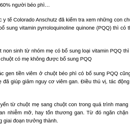
 60% người béo phì…
c y tế Colorado Anschutz đã kiểm tra xem những con ch
ổ sung vitamin pyrroloquinoline quinone (PQQ) thì có t
 non sinh từ nhóm mẹ có bổ sung loại vitamin PQQ thì 
m chuột có mẹ không được bổ sung PQQ
ác gen tiền viêm ở chuột béo phì có bổ sung PQQ cũn
 đã giúp giảm nguy cơ viêm gan. Điều thú vị, tác động 
ển từ chuột mẹ sang chuột con trong quá trình mang t
gan nhiễm mỡ, hay tổn thương gan. Từ đó ngăn chặn q
 giai đoạn trưởng thành.