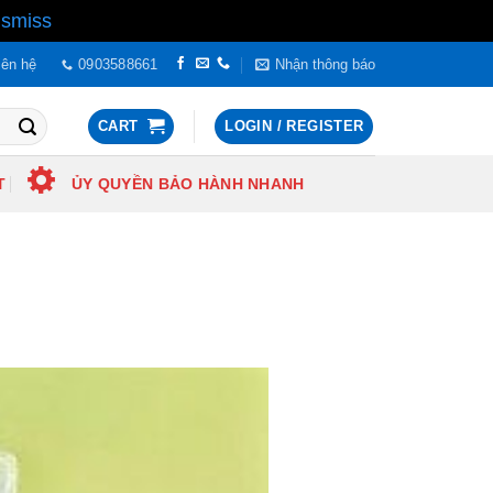
ismiss
iên hệ
0903588661
Nhận thông báo
CART
LOGIN / REGISTER
T
ỦY QUYỀN BẢO HÀNH NHANH