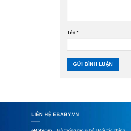
Tên
*
LIÊN HỆ EBABY.VN
eBaby.vn
– Hệ thống mẹ & bé | Đối tác chính