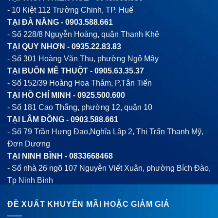
- 10 Kiệt 112 Trường Chinh, TP. Huế
TẠI ĐÀ NẴNG -
0903.588.661
- Số 228/8 Nguyễn Hoàng, quận Thanh Khê
TẠI QUY NHƠN -
0935.22.83.83
- Số 301 Hoàng Văn Thụ, phường Ngô Mây
TẠI BUÔN MÊ THUỘT -
0905.63.35.37
- Số 152/39 Hoàng Hoa Thám, P.Tân Tiến
TẠI HỒ CHÍ MINH -
0925.500.600
- Số 181 Cao Thắng, phường 12, quận 10
TẠI LÂM ĐỒNG -
0903.588.661
- Số 79 Trần Hưng Đạo,Nghĩa Lập 2, Thị Trấn Thạnh Mỹ,
Đơn Dương
TẠI NINH BÌNH -
0833668468
- Số nhà 26 ngõ 107 Nguyễn Viết Xuân, phường Bích Đào,
Tp Ninh Bình
ĐỀ XUẤT KHUYẾN MÃI HOẶC GIẢM GIÁ