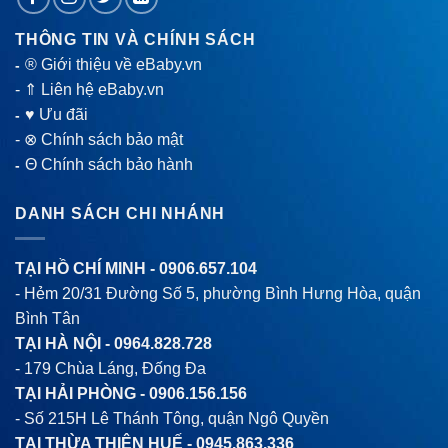
THÔNG TIN VÀ CHÍNH SÁCH
® Giới thiệu về eBaby.vn
-
-
⇑ Liên hệ eBaby.vn
♥ Ưu đãi
-
-
⊗ Chính sách bảo mật
Θ Chính sách bảo hành
-
DANH SÁCH CHI NHÁNH
TẠI HỒ CHÍ MINH -
0906.657.104
- Hẻm 20/31 Đường Số 5, phường Bình Hưng Hòa, quận
Bình Tân
TẠI HÀ NỘI -
0964.828.728
- 179 Chùa Láng, Đống Đa
TẠI HẢI PHÒNG -
0906.156.156
- Số 215H Lê Thánh Tông, quận Ngô Quyền
TẠI THỪA THIÊN HUẾ -
0945.863.336