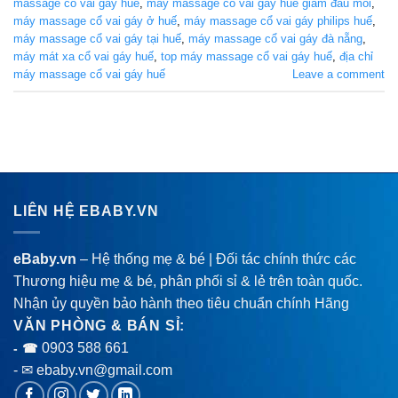
massage cổ vai gáy huế
,
máy massage cổ vai gáy huế giảm đau mỏi
,
máy massage cổ vai gáy ở huế
,
máy massage cổ vai gáy philips huế
,
máy massage cổ vai gáy tại huế
,
máy massage cổ vai gáy đà nẵng
,
máy mát xa cổ vai gáy huế
,
top máy massage cổ vai gáy huế
,
địa chỉ
máy massage cổ vai gáy huế
Leave a comment
LIÊN HỆ EBABY.VN
eBaby.vn
– Hệ thống mẹ & bé | Đối tác chính thức các
Thương hiệu mẹ & bé, phân phối sỉ & lẻ trên toàn quốc.
Nhận ủy quyền bảo hành theo tiêu chuẩn chính Hãng
VĂN PHÒNG & BÁN SỈ:
0903 588 661
- ☎
- ✉ ebaby.vn@gmail.com