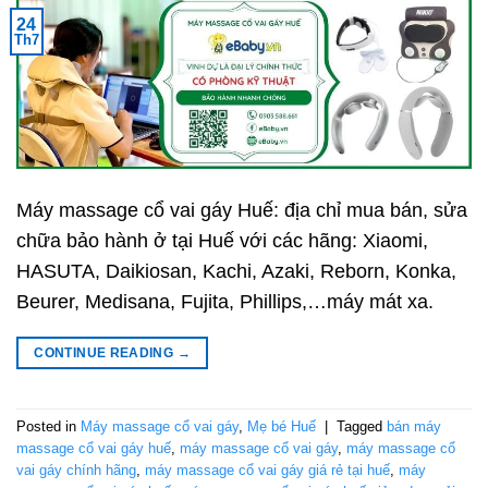
24
Th7
Máy massage cổ vai gáy Huế: địa chỉ mua bán, sửa
chữa bảo hành ở tại Huế với các hãng: Xiaomi,
HASUTA, Daikiosan, Kachi, Azaki, Reborn, Konka,
Beurer, Medisana, Fujita, Phillips,…máy mát xa.
CONTINUE READING
→
Posted in
Máy massage cổ vai gáy
,
Mẹ bé Huế
|
Tagged
bán máy
massage cổ vai gáy huế
,
máy massage cổ vai gáy
,
máy massage cổ
vai gáy chính hãng
,
máy massage cổ vai gáy giá rẻ tại huế
,
máy