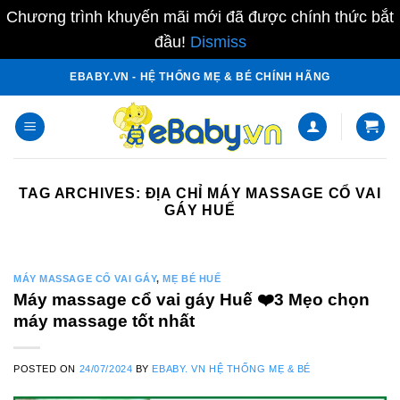
Chương trình khuyến mãi mới đã được chính thức bắt
đầu!
Dismiss
Skip
EBABY.VN - HỆ THỐNG MẸ & BÉ CHÍNH HÃNG
to
content
TAG ARCHIVES:
ĐỊA CHỈ MÁY MASSAGE CỔ VAI
GÁY HUẾ
MÁY MASSAGE CỔ VAI GÁY
,
MẸ BÉ HUẾ
Máy massage cổ vai gáy Huế ❤️️3 Mẹo chọn
máy massage tốt nhất
POSTED ON
24/07/2024
BY
EBABY. VN HỆ THỐNG MẸ & BÉ